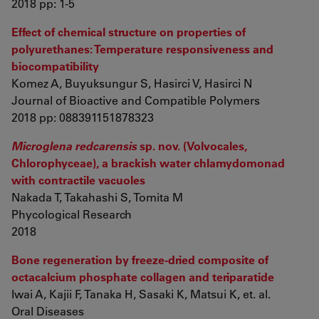
2018 pp: 1-5
Effect of chemical structure on properties of
polyurethanes: Temperature responsiveness and
biocompatibility
Komez A, Buyuksungur S, Hasirci V, Hasirci N
Journal of Bioactive and Compatible Polymers
2018 pp: 088391151878323
Microglena redcarensis
sp. nov. (Volvocales,
Chlorophyceae), a brackish water chlamydomonad
with contractile vacuoles
Nakada T, Takahashi S, Tomita M
Phycological Research
2018
Bone regeneration by freeze-dried composite of
octacalcium phosphate collagen and teriparatide
Iwai A, Kajii F, Tanaka H, Sasaki K, Matsui K, et. al.
Oral Diseases