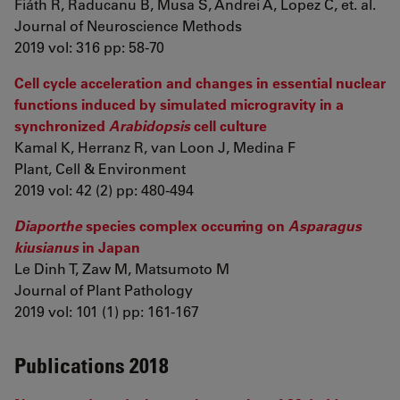
Fiáth R, Raducanu B, Musa S, Andrei A, Lopez C, et. al.
Journal of Neuroscience Methods
2019 vol: 316 pp: 58-70
Cell cycle acceleration and changes in essential nuclear
functions induced by simulated microgravity in a
synchronized
Arabidopsis
cell culture
Kamal K, Herranz R, van Loon J, Medina F
Plant, Cell & Environment
2019 vol: 42 (2) pp: 480-494
Diaporthe
species complex occurring on
Asparagus
kiusianus
in Japan
Le Dinh T, Zaw M, Matsumoto M
Journal of Plant Pathology
2019 vol: 101 (1) pp: 161-167
Publications 2018