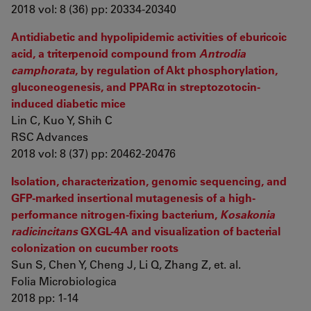
2018 vol: 8 (36) pp: 20334-20340
Antidiabetic and hypolipidemic activities of eburicoic
acid, a triterpenoid compound from
Antrodia
camphorata
, by regulation of Akt phosphorylation,
gluconeogenesis, and PPARα in streptozotocin-
induced diabetic mice
Lin C, Kuo Y, Shih C
RSC Advances
2018 vol: 8 (37) pp: 20462-20476
Isolation, characterization, genomic sequencing, and
GFP-marked insertional mutagenesis of a high-
performance nitrogen-fixing bacterium,
Kosakonia
radicincitans
GXGL-4A and visualization of bacterial
colonization on cucumber roots
Sun S, Chen Y, Cheng J, Li Q, Zhang Z, et. al.
Folia Microbiologica
2018 pp: 1-14