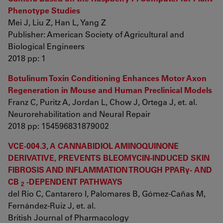
Phenotype Studies
Mei J, Liu Z, Han L, Yang Z
Publisher: American Society of Agricultural and
Biological Engineers
2018 pp: 1
Botulinum Toxin Conditioning Enhances Motor Axon
Regeneration in Mouse and Human Preclinical Models
Franz C, Puritz A, Jordan L, Chow J, Ortega J, et. al.
Neurorehabilitation and Neural Repair
2018 pp: 154596831879002
VCE-004.3, A CANNABIDIOL AMINOQUINONE
DERIVATIVE, PREVENTS BLEOMYCIN-INDUCED SKIN
FIBROSIS AND INFLAMMATION TROUGH PPARγ- AND
CB
-DEPENDENT PATHWAYS
2
del Rio C, Cantarero I, Palomares B, Gómez-Cañas M,
Fernández-Ruiz J, et. al.
British Journal of Pharmacology