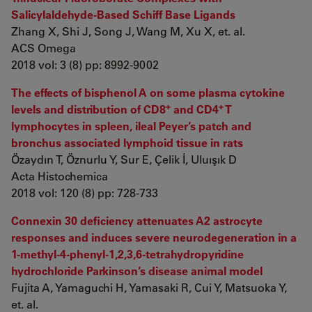
Salicylaldehyde-Based Schiff Base Ligands
Zhang X, Shi J, Song J, Wang M, Xu X, et. al.
ACS Omega
2018 vol: 3 (8) pp: 8992-9002
The effects of bisphenol A on some plasma cytokine
+
+
levels and distribution of CD8
and CD4
T
lymphocytes in spleen, ileal Peyer’s patch and
bronchus associated lymphoid tissue in rats
Özaydın T, Öznurlu Y, Sur E, Çelik İ, Uluışık D
Acta Histochemica
2018 vol: 120 (8) pp: 728-733
Connexin 30 deficiency attenuates A2 astrocyte
responses and induces severe neurodegeneration in a
1-methyl-4-phenyl-1,2,3,6-tetrahydropyridine
hydrochloride Parkinson’s disease animal model
Fujita A, Yamaguchi H, Yamasaki R, Cui Y, Matsuoka Y,
et. al.