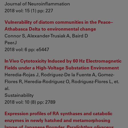
Journal of Neuroinflammation
2018 vol: 15 (1) pp: 227
Vulnerability of diatom communities in the Peace–
Athabasca Delta to environmental change
Connor S, Alexander-Trusiak A, Baird D
PeerJ
2018 vol: 6 pp: e5447
In Vivo Cytotoxicity Induced by 60 Hz Electromagnetic
Fields under a High-Voltage Substation Environment
Heredia-Rojas J, Rodríguez-De la Fuente A, Gomez-
Flores R, Heredia-Rodríguez O, Rodríguez-Flores L, et.
al.
Sustainability
2018 vol: 10 (8) pp: 2789
Expression profiles of RA synthases and catabolic
enzymes in newly hatched and metamorphosing
larvae of Japanese flounder,
Paralichthys olivaceus