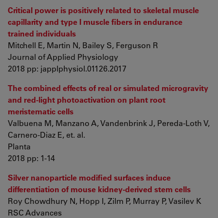
Critical power is positively related to skeletal muscle
capillarity and type I muscle fibers in endurance
trained individuals
Mitchell E, Martin N, Bailey S, Ferguson R
Journal of Applied Physiology
2018 pp: japplphysiol.01126.2017
The combined effects of real or simulated microgravity
and red-light photoactivation on plant root
meristematic cells
Valbuena M, Manzano A, Vandenbrink J, Pereda-Loth V,
Carnero-Diaz E, et. al.
Planta
2018 pp: 1-14
Silver nanoparticle modified surfaces induce
differentiation of mouse kidney-derived stem cells
Roy Chowdhury N, Hopp I, Zilm P, Murray P, Vasilev K
RSC Advances