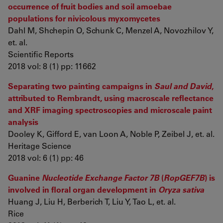
occurrence of fruit bodies and soil amoebae
populations for nivicolous myxomycetes
Dahl M, Shchepin O, Schunk C, Menzel A, Novozhilov Y,
et. al.
Scientific Reports
2018 vol: 8 (1) pp: 11662
Separating two painting campaigns in
Saul and David
,
attributed to Rembrandt, using macroscale reflectance
and XRF imaging spectroscopies and microscale paint
analysis
Dooley K, Gifford E, van Loon A, Noble P, Zeibel J, et. al.
Heritage Science
2018 vol: 6 (1) pp: 46
Guanine
Nucleotide Exchange Factor 7B
(
RopGEF7B
) is
involved in floral organ development in
Oryza sativa
Huang J, Liu H, Berberich T, Liu Y, Tao L, et. al.
Rice