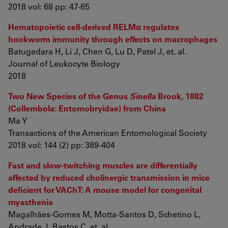
2018 vol: 68 pp: 47-65
Hematopoietic cell-derived RELMα regulates
hookworm immunity through effects on macrophages
Batugedara H, Li J, Chen G, Lu D, Patel J, et. al.
Journal of Leukocyte Biology
2018
Two New Species of the Genus
Sinella
Brook, 1882
(Collembola: Entomobryidae) from China
Ma Y
Transactions of the American Entomological Society
2018 vol: 144 (2) pp: 389-404
Fast and slow-twitching muscles are differentially
affected by reduced cholinergic transmission in mice
deficient for VAChT: A mouse model for congenital
myasthenia
Magalhães-Gomes M, Motta-Santos D, Schetino L,
Andrade J, Bastos C, et. al.