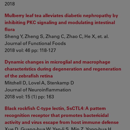
2018
Mulberry leaf tea alleviates diabetic nephropathy by
inhibiting PKC signaling and modulating intestinal
flora
Sheng Y, Zheng S, Zhang C, Zhao C, He X, et. al.
Journal of Functional Foods
2018 vol: 46 pp: 118-127
Dynamic changes in microglial and macrophage
characteristics during degeneration and regeneration
of the zebrafish retina
Mitchell D, Lovel A, Stenkamp D
Journal of Neuroinflammation
2018 vol: 15 (1) pp: 163
Black rockfish C-type lectin, SsCTL4: A pattern
recognition receptor that promotes bactericidal
activity and virus escape from host immune defense
Xue D, Guang-hua W, Yan-li S, Min Z, Yong-hua H