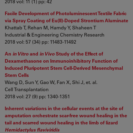
2018 vol: 11 (1) pp: 42
Facile Development of Photoluminescent Textile Fabric
via Spray Coating of Eu(II)-Doped Strontium Aluminate
Khattab T, Rehan M, Hamdy Y, Shaheen T
Industrial & Engineering Chemistry Research
2018 vol: 57 (34) pp: 11483-11492
An
in Vitro
and
in Vivo
Study of the Effect of
Dexamethasone on Immunoinhibitory Function of
Induced Pluripotent Stem Cell-Derived Mesenchymal
Stem Cells
Wang D, Sun Y, Gao W, Fan X, Shi J, et. al.
Cell Transplantation
2018 vol: 27 (9) pp: 1340-1351
Inherent variations in the cellular events at the site of
amputation orchestrate scar-free wound healing in the
tail and scarred wound healing in the limb of lizard
Hemidactylus flaviviridis