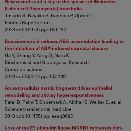
New records and a key to the species of
Malmide
a
(lichenized Ascomycota) from India
Joseph S, Nayaka S, Randive P, Upreti D
Feddes Repertorium
2018 vol: 129 (3) pp: 189-192
Brassinosteroid reduces ABA accumulation leading to
the inhibition of ABA-induced stomatal closure
Ha Y, Shang Y, Yang D, Nam K
Biochemical and Biophysical Research
Communications
2018 vol: 504 (1) pp: 143-148
An extracellular matrix fragment drives epithelial
remodeling and airway hyperresponsiveness
Patel D, Peiró T, Shoemark A, Akthar S, Walker S, et. al.
Science translational medicine
2018 vol: 10 (455) pp: eaaq0693
Loss of the E3 ubiquitin ligase MKRN1 represses diet-