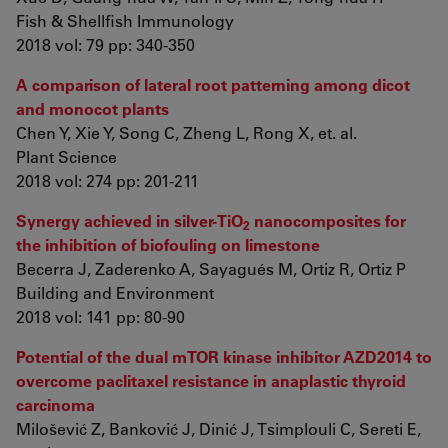
Fish & Shellfish Immunology
2018 vol: 79 pp: 340-350
A comparison of lateral root patterning among dicot
and monocot plants
Chen Y, Xie Y, Song C, Zheng L, Rong X, et. al.
Plant Science
2018 vol: 274 pp: 201-211
Synergy achieved in silver-TiO
nanocomposites for
2
the inhibition of biofouling on limestone
Becerra J, Zaderenko A, Sayagués M, Ortiz R, Ortiz P
Building and Environment
2018 vol: 141 pp: 80-90
Potential of the dual mTOR kinase inhibitor AZD2014 to
overcome paclitaxel resistance in anaplastic thyroid
carcinoma
Milošević Z, Banković J, Dinić J, Tsimplouli C, Sereti E,