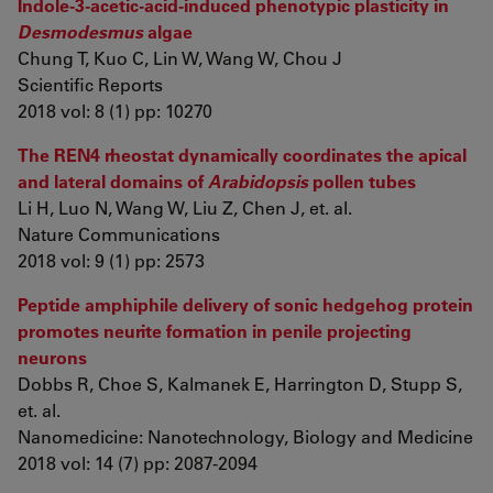
Indole-3-acetic-acid-induced phenotypic plasticity in
Desmodesmus
algae
Chung T, Kuo C, Lin W, Wang W, Chou J
Scientific Reports
2018 vol: 8 (1) pp: 10270
The REN4 rheostat dynamically coordinates the apical
and lateral domains of
Arabidopsis
pollen tubes
Li H, Luo N, Wang W, Liu Z, Chen J, et. al.
Nature Communications
2018 vol: 9 (1) pp: 2573
Peptide amphiphile delivery of sonic hedgehog protein
promotes neurite formation in penile projecting
neurons
Dobbs R, Choe S, Kalmanek E, Harrington D, Stupp S,
et. al.
Nanomedicine: Nanotechnology, Biology and Medicine
2018 vol: 14 (7) pp: 2087-2094