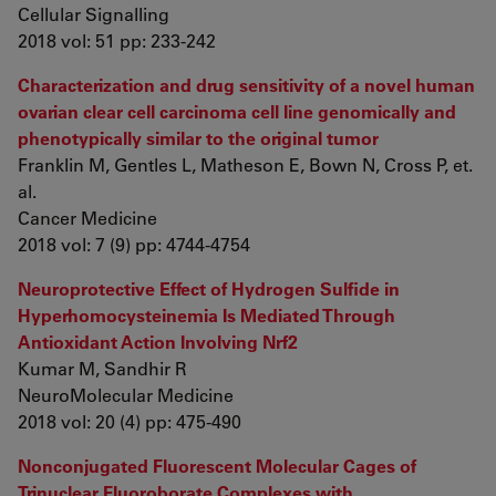
Cellular Signalling
2018 vol: 51 pp: 233-242
Characterization and drug sensitivity of a novel human
ovarian clear cell carcinoma cell line genomically and
phenotypically similar to the original tumor
Franklin M, Gentles L, Matheson E, Bown N, Cross P, et.
al.
Cancer Medicine
2018 vol: 7 (9) pp: 4744-4754
Neuroprotective Effect of Hydrogen Sulfide in
Hyperhomocysteinemia Is Mediated Through
Antioxidant Action Involving Nrf2
Kumar M, Sandhir R
NeuroMolecular Medicine
2018 vol: 20 (4) pp: 475-490
Nonconjugated Fluorescent Molecular Cages of
Trinuclear Fluoroborate Complexes with