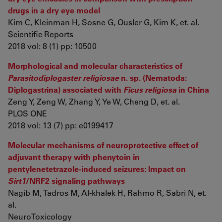
drugs in a dry eye model
Kim C, Kleinman H, Sosne G, Ousler G, Kim K, et. al.
Scientific Reports
2018 vol: 8 (1) pp: 10500
Morphological and molecular characteristics of
Parasitodiplogaster religiosae
n. sp. (Nematoda:
Diplogastrina) associated with
Ficus religiosa
in China
Zeng Y, Zeng W, Zhang Y, Ye W, Cheng D, et. al.
PLOS ONE
2018 vol: 13 (7) pp: e0199417
Molecular mechanisms of neuroprotective effect of
adjuvant therapy with phenytoin in
pentylenetetrazole-induced seizures: Impact on
Sirt1
/NRF2 signaling pathways
Nagib M, Tadros M, Al-khalek H, Rahmo R, Sabri N, et.
al.
NeuroToxicology