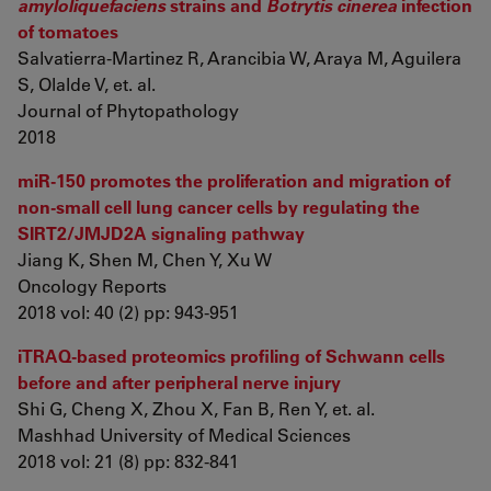
amyloliquefaciens
strains and
Botrytis cinerea
infection
of tomatoes
Salvatierra-Martinez R, Arancibia W, Araya M, Aguilera
S, Olalde V, et. al.
Journal of Phytopathology
2018
miR‑150 promotes the proliferation and migration of
non‑small cell lung cancer cells by regulating the
SIRT2/JMJD2A signaling pathway
Jiang K, Shen M, Chen Y, Xu W
Oncology Reports
2018 vol: 40 (2) pp: 943-951
iTRAQ-based proteomics profiling of Schwann cells
before and after peripheral nerve injury
Shi G, Cheng X, Zhou X, Fan B, Ren Y, et. al.
Mashhad University of Medical Sciences
2018 vol: 21 (8) pp: 832-841