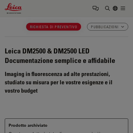
Leica Microsystems Logo
Togg
Inserire il 
RICHIESTA DI PREVENTIVO
PUBBLICAZIONI
Leica DM2500 & DM2500 LED
Documentazione semplice e affidabile
Imaging in fluorescenza ad alte prestazioni,
studiato su misura per le vostre esigenze e il
vostro budget
Prodotto archiviato