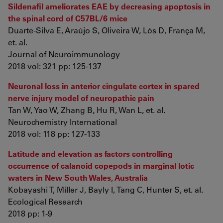
Sildenafil ameliorates EAE by decreasing apoptosis in
the spinal cord of C57BL/6 mice
Duarte-Silva E, Araújo S, Oliveira W, Lós D, França M,
et. al.
Journal of Neuroimmunology
2018 vol: 321 pp: 125-137
Neuronal loss in anterior cingulate cortex in spared
nerve injury model of neuropathic pain
Tan W, Yao W, Zhang B, Hu R, Wan L, et. al.
Neurochemistry International
2018 vol: 118 pp: 127-133
Latitude and elevation as factors controlling
occurrence of calanoid copepods in marginal lotic
waters in New South Wales, Australia
Kobayashi T, Miller J, Bayly I, Tang C, Hunter S, et. al.
Ecological Research
2018 pp: 1-9