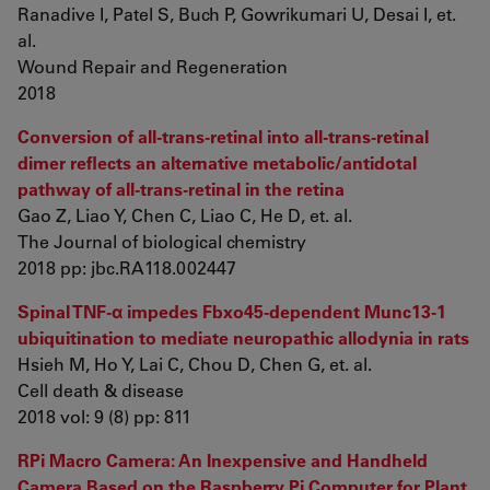
Ranadive I, Patel S, Buch P, Gowrikumari U, Desai I, et.
al.
Wound Repair and Regeneration
2018
Conversion of all-trans-retinal into all-trans-retinal
dimer reflects an alternative metabolic/antidotal
pathway of all-trans-retinal in the retina
Gao Z, Liao Y, Chen C, Liao C, He D, et. al.
The Journal of biological chemistry
2018 pp: jbc.RA118.002447
Spinal TNF-α impedes Fbxo45-dependent Munc13-1
ubiquitination to mediate neuropathic allodynia in rats
Hsieh M, Ho Y, Lai C, Chou D, Chen G, et. al.
Cell death & disease
2018 vol: 9 (8) pp: 811
RPi Macro Camera: An Inexpensive and Handheld
Camera Based on the Raspberry Pi Computer for Plant