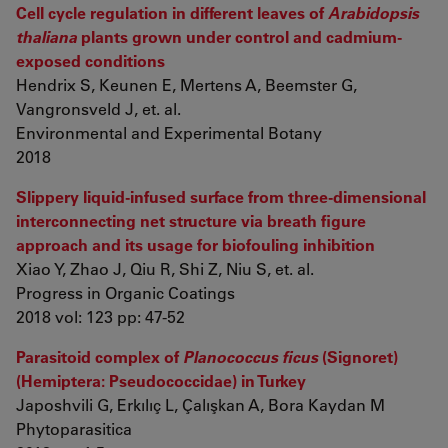
Cell cycle regulation in different leaves of
Arabidopsis
thaliana
plants grown under control and cadmium-
exposed conditions
Hendrix S, Keunen E, Mertens A, Beemster G,
Vangronsveld J, et. al.
Environmental and Experimental Botany
2018
Slippery liquid-infused surface from three-dimensional
interconnecting net structure via breath figure
approach and its usage for biofouling inhibition
Xiao Y, Zhao J, Qiu R, Shi Z, Niu S, et. al.
Progress in Organic Coatings
2018 vol: 123 pp: 47-52
Parasitoid complex of
Planococcus ficus
(Signoret)
(Hemiptera: Pseudococcidae) in Turkey
Japoshvili G, Erkılıç L, Çalışkan A, Bora Kaydan M
Phytoparasitica