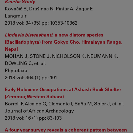
Kinetic Study
Kovačič S, Drašinac N, Pintar A, Žagar E
Langmuir
2018 vol: 34 (35) pp: 10353-10362
Lindavia biswashanti,
a new diatom species
(Bacillariophyta) from Gokyo Cho, Himalayan Range,
Nepal
MOHAN J, STONE J, NICHOLSON K, NEUMANN K,
DOWLING C, et. al.
Phytotaxa
2018 vol: 364 (1) pp: 101
Early Holocene Occupations at Ashash Rock Shelter
(Zemmur, Western Sahara)
Borrell F, Alcalde G, Clemente I, Saña M, Soler J, et. al.
Journal of African Archaeology
2018 vol: 16 (1) pp: 83-103
A four year survey reveals a coherent pattern between