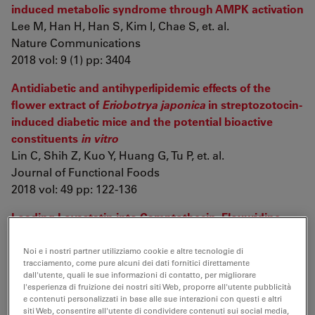
induced metabolic syndrome through AMPK activation
Lee M, Han H, Han S, Kim I, Chae S, et. al.
Nature Communications
2018 vol: 9 (1) pp: 3404
Antidiabetic and antihyperlipidemic effects of the
flower extract of
Eriobotrya japonica
in streptozotocin-
induced diabetic mice and the potential bioactive
constituents
in vitro
Lin C, Shih Z, Kuo Y, Huang G, Tu P, et. al.
Journal of Functional Foods
2018 vol: 49 pp: 122-136
Loading Lovastatin into Camptothecin–Floxuridine
Conjugate Nanocapsules for Enhancing Anti-
metastatic Efficacy of Cocktail Chemotherapy on Triple-
Noi e i nostri partner utilizziamo cookie e altre tecnologie di
tracciamento, come pure alcuni dei dati fornitici direttamente
negative Breast Cancer
dall'utente, quali le sue informazioni di contatto, per migliorare
Zhang N, Liang X, Gao C, Chen M, Zhou Y, et. al.
l'esperienza di fruizione dei nostri siti Web, proporre all'utente pubblicità
e contenuti personalizzati in base alle sue interazioni con questi e altri
ACS Applied Materials & Interfaces
siti Web, consentire all'utente di condividere contenuti sui social media,