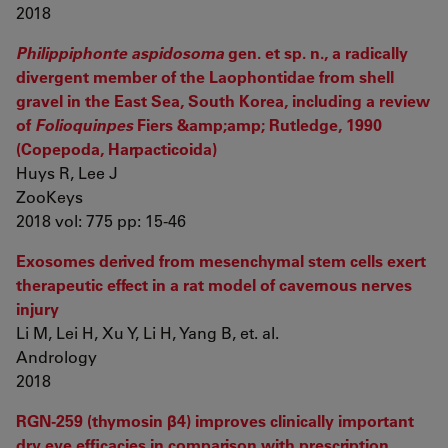
2018
Philippiphonte aspidosoma
gen. et sp. n., a radically
divergent member of the Laophontidae from shell
gravel in the East Sea, South Korea, including a review
of
Folioquinpes
Fiers &amp;amp; Rutledge, 1990
(Copepoda, Harpacticoida)
Huys R, Lee J
ZooKeys
2018 vol: 775 pp: 15-46
Exosomes derived from mesenchymal stem cells exert
therapeutic effect in a rat model of cavernous nerves
injury
Li M, Lei H, Xu Y, Li H, Yang B, et. al.
Andrology
2018
RGN-259 (thymosin β4) improves clinically important
dry eye efficacies in comparison with prescription