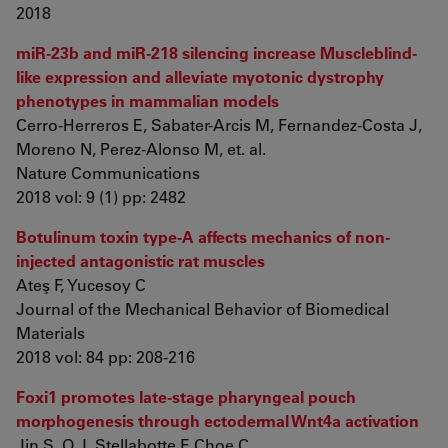
2018
miR-23b and miR-218 silencing increase Muscleblind-
like expression and alleviate myotonic dystrophy
phenotypes in mammalian models
Cerro-Herreros E, Sabater-Arcis M, Fernandez-Costa J,
Moreno N, Perez-Alonso M, et. al.
Nature Communications
2018 vol: 9 (1) pp: 2482
Botulinum toxin type-A affects mechanics of non-
injected antagonistic rat muscles
Ateş F, Yucesoy C
Journal of the Mechanical Behavior of Biomedical
Materials
2018 vol: 84 pp: 208-216
Foxi1 promotes late-stage pharyngeal pouch
morphogenesis through ectodermal Wnt4a activation
Jin S, O J, Stellabotte F, Choe C