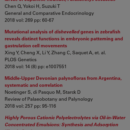
Chen Q, Yokoi H, Suzuki T
General and Comparative Endocrinology
2018 vol: 269 pp: 60-67
Mutational analysis of
dishevelled
genes in zebrafish
reveals distinct functions in embryonic patterning and
gastrulation cell movements
Xing Y, Cheng X, Li Y, Zhang C, Saquet A, et. al.
PLOS Genetics
2018 vol: 14 (8) pp: e1007551
Middle-Upper Devonian palynofloras from Argentina,
systematic and correlation
Noetinger S, di Pasquo M, Starck D
Review of Palaeobotany and Palynology
2018 vol: 257 pp: 95-116
Highly Porous Cationic Polyelectrolytes via Oil-in-Water
Concentrated Emulsions: Synthesis and Adsorption