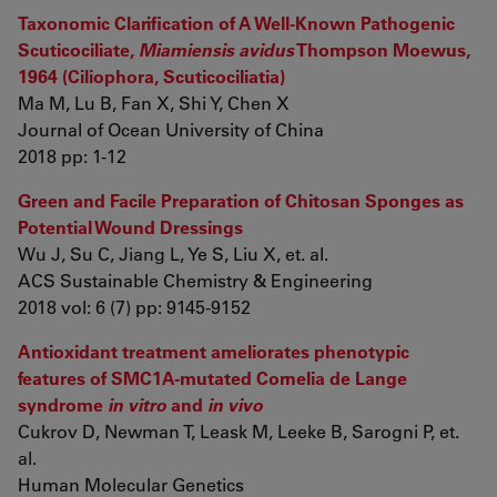
Taxonomic Clarification of A Well-Known Pathogenic
Scuticociliate,
Miamiensis avidus
Thompson Moewus,
1964 (Ciliophora, Scuticociliatia)
Ma M, Lu B, Fan X, Shi Y, Chen X
Journal of Ocean University of China
2018 pp: 1-12
Green and Facile Preparation of Chitosan Sponges as
Potential Wound Dressings
Wu J, Su C, Jiang L, Ye S, Liu X, et. al.
ACS Sustainable Chemistry & Engineering
2018 vol: 6 (7) pp: 9145-9152
Antioxidant treatment ameliorates phenotypic
features of SMC1A-mutated Cornelia de Lange
syndrome
in vitro
and
in vivo
Cukrov D, Newman T, Leask M, Leeke B, Sarogni P, et.
al.
Human Molecular Genetics