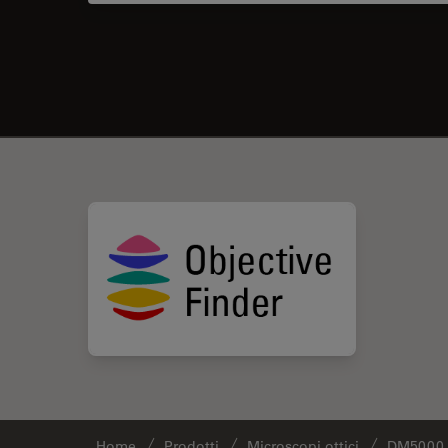
Home
Prodotti
Microscopi ottici
DM5000