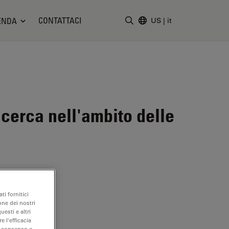
CONTATTACI
ENDA
US
|
it
Inserire il termine di ricerc
icerca nell'ambito delle
ti fornitici
one dei nostri
uesti e altri
e l'efficacia
uo consenso e