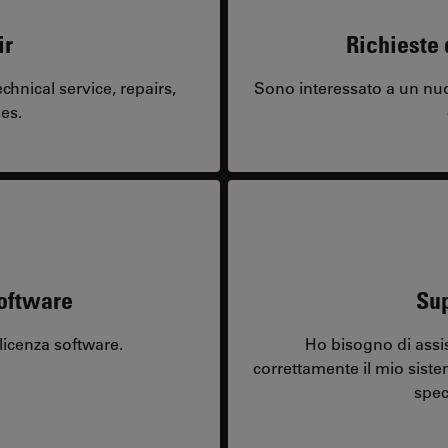
ir
Richieste 
hnical service, repairs,
Sono interessato a un nuo
es.
software
Sup
licenza software.
Ho bisogno di assi
correttamente il mio sist
spec