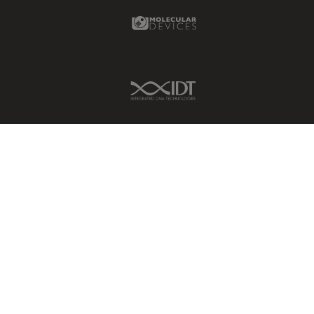
Molecular Devices Link
IDT Link