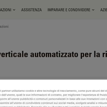
AZIONI
ASSISTENZA
IMPARARE E CONDIVIDERE
AZI
azioni
rticale automatizzato per la r
ri partner utilizziamo cookie e altre tecnologie di tracciamento, come pure alcuni dei da
 dall'utente, quali le sue informazioni di contatto, per migliorare l'esperienza di fruizi
oporre all'utente pubblicità e contenuti personalizzati in base alle sue interazioni con q
nsentire all'utente di condividere contenuti sui social media, svolgere analisi e misurar
 campagne pubblicitarie. Facendo clic su "Accetta tutti i cookie", l'utente presta il s