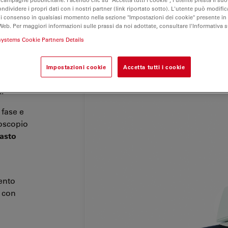
ondividere i propri dati con i nostri partner (link riportato sotto). L'utente può modific
di consenso in qualsiasi momento nella sezione "Impostazioni dei cookie" presente in
Web. Per maggiori informazioni sulle prassi da noi adottate, consultare l'Informativa 
systems Cookie Partners Details
analisi su
ne di
anuale,
Impostazioni cookie
Accetta tutti i cookie
atizzato
.
.
 fase e
roscopio
asto
ento
con