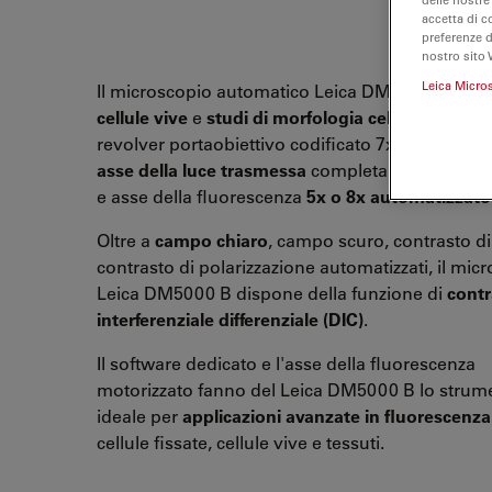
accetta di c
preferenze 
nostro sito 
Leica Micro
Il microscopio automatico Leica DM5000 B per
cellule vive
e
studi di morfologia cellulare
dispo
revolver portaobiettivo codificato 7x, Z-focus m
asse della luce trasmessa
completamente autom
e asse della fluorescenza
5x o 8x
automatizzato
Oltre a
campo chiaro
, campo scuro, contrasto di
contrasto di polarizzazione automatizzati, il mic
Leica DM5000 B dispone della funzione di
contr
interferenziale differenziale (DIC)
.
Il software dedicato e l'asse della fluorescenza
motorizzato fanno del Leica DM5000 B lo strum
ideale per
applicazioni avanzate in fluorescenza
cellule fissate, cellule vive e tessuti.