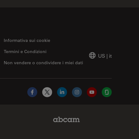
Informativa sui cookie
Termini e Condizioni
US
|
it
Non vendere o condividere i miei dati
Facebook
X
LinkedIn
Instagram
YouTube
Glassdoor
Abcam Limited Link