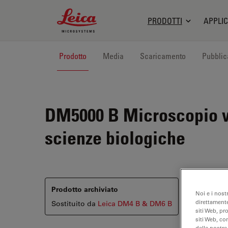
Leica Microsystems Logo
PRODOTTI
APPLIC
Prodotto
Media
Scaricamento
Pubblic
DM5000 B
Microscopio ve
scienze biologiche
Prodotto archiviato
Noi e i nost
direttamente
Sostituito da
Leica DM4 B & DM6 B
siti Web, pr
siti Web, co
delle nostre