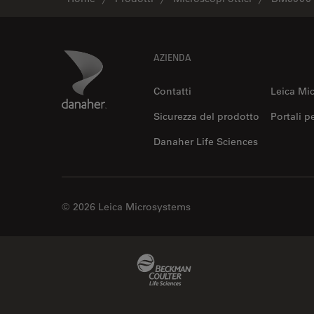
Footer
Danaher Logo
AZIENDA
Contatti
Leica Mi
Sicurezza del prodotto
Portali p
Danaher Life Sciences
© 2026 Leica Microsystems
Beckman Coulter Link