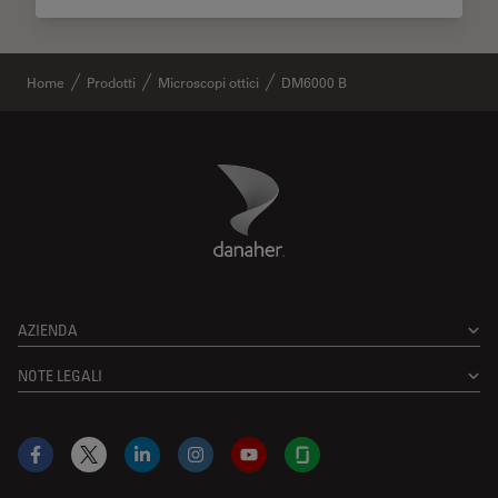
Home
Prodotti
Microscopi ottici
DM6000 B
Danaher Logo
Footer
AZIENDA
NOTE LEGALI
Facebook
X
LinkedIn
Instagram
YouTube
Glassdoor