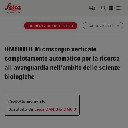
Leica Microsystems Logo
Togg
Inserire il 
RICHIESTA DI PREVENTIVO
SCARICAMENTO
DM6000 B
Microscopio verticale
completamente automatico per la ricerca
all'avanguardia nell'ambito delle scienze
biologiche
Prodotto archiviato
Sostituito da
Leica DM4 B & DM6 B