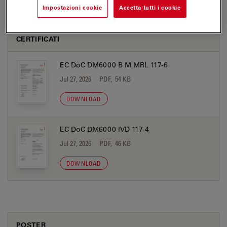
Impostazioni cookie
Accetta tutti i cookie
CERTIFICATI
EC DoC DM6000 B M MRL 117-6
Jul 27, 2026
PDF, 54 KB
DOWNLOAD
EC DoC DM6000 IVD 117-4
Jul 27, 2026
PDF, 46 KB
DOWNLOAD
POSTER