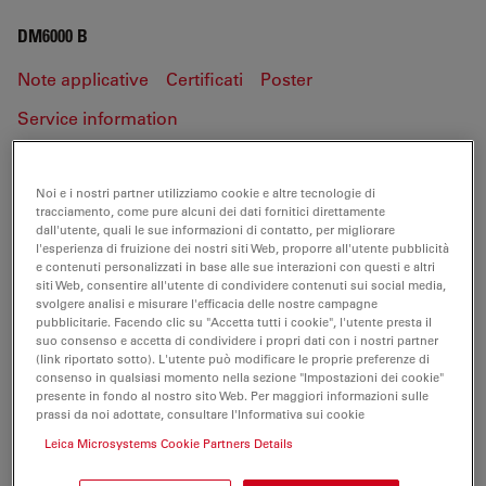
DM6000 B
Note applicative
Certificati
Poster
Service information
DM6000 B
Noi e i nostri partner utilizziamo cookie e altre tecnologie di
tracciamento, come pure alcuni dei dati fornitici direttamente
dall'utente, quali le sue informazioni di contatto, per migliorare
l'esperienza di fruizione dei nostri siti Web, proporre all'utente pubblicità
e contenuti personalizzati in base alle sue interazioni con questi e altri
NOTE APPLICATIVE
siti Web, consentire all'utente di condividere contenuti sui social media,
svolgere analisi e misurare l'efficacia delle nostre campagne
pubblicitarie. Facendo clic su "Accetta tutti i cookie", l'utente presta il
suo consenso e accetta di condividere i propri dati con i nostri partner
Widefield Application Letter Fura 01 Sep07
(link riportato sotto). L'utente può modificare le proprie preferenze di
en
consenso in qualsiasi momento nella sezione "Impostazioni dei cookie"
Jul 27, 2026
PDF, 717 KB
presente in fondo al nostro sito Web. Per maggiori informazioni sulle
prassi da noi adottate, consultare l'Informativa sui cookie
DOWNLOAD
Leica Microsystems Cookie Partners Details