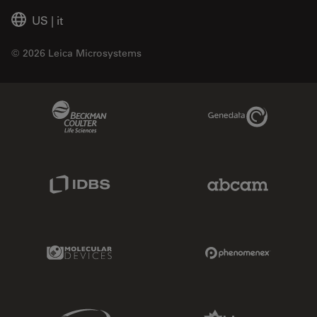
US
|
it
© 2026 Leica Microsystems
Beckman Coulter Link
Genedata Link
IDBS Link
Abcam Limited
Molecular Devices Link
Phenomenex L
Sciex Link
Aldevron Link