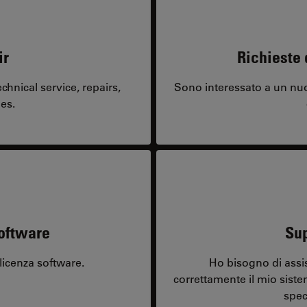
ir
Richieste 
hnical service, repairs,
Sono interessato a un nuo
es.
software
Sup
licenza software.
Ho bisogno di assi
correttamente il mio sist
spec