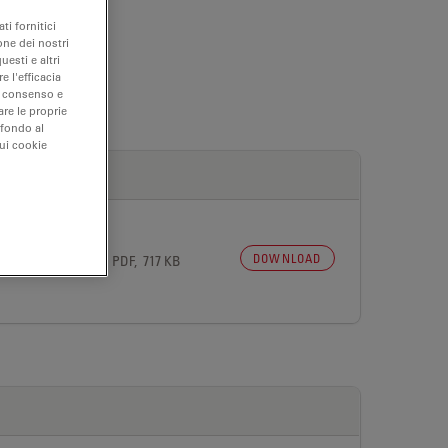
ti fornitici
one dei nostri
uesti e altri
e l'efficacia
uo consenso e
are le proprie
 fondo al
sui cookie
DOWNLOAD
 27, 2026
PDF, 717 KB