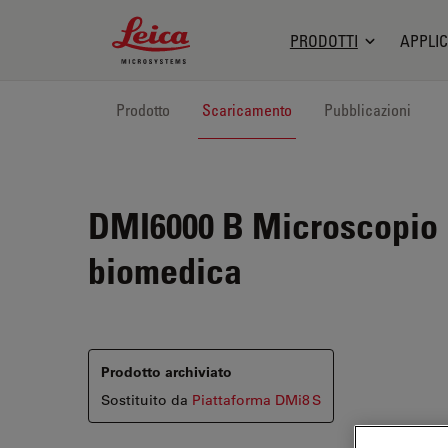
Leica Microsystems Logo
PRODOTTI
APPLIC
Prodotto
Scaricamento
Pubblicazioni
DMI6000 B
Microscopio i
biomedica
Prodotto archiviato
Sostituito da
Piattaforma DMi8 S