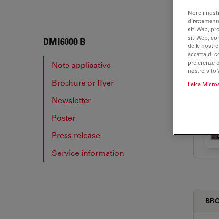
Noi e i nost
direttamente
siti Web, pr
siti Web, co
DMI6
DMI6000 B
delle nostre
accetta di c
preferenze 
Note applicative
nostro sito 
Brochure or flyer
Leica Micro
NOT
Newsletter
Poster
Press release
Service information
BRO