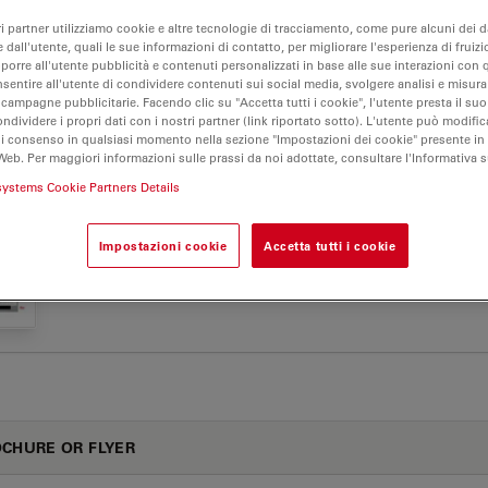
ri partner utilizziamo cookie e altre tecnologie di tracciamento, come pure alcuni dei da
 dall'utente, quali le sue informazioni di contatto, per migliorare l'esperienza di fruizi
oporre all'utente pubblicità e contenuti personalizzati in base alle sue interazioni con q
nsentire all'utente di condividere contenuti sui social media, svolgere analisi e misurar
000 B
 campagne pubblicitarie. Facendo clic su "Accetta tutti i cookie", l'utente presta il s
ondividere i propri dati con i nostri partner (link riportato sotto). L'utente può modific
di consenso in qualsiasi momento nella sezione "Impostazioni dei cookie" presente in
Web. Per maggiori informazioni sulle prassi da noi adottate, consultare l'Informativa 
systems Cookie Partners Details
E APPLICATIVE
Impostazioni cookie
Accetta tutti i cookie
Jul
Widefield Application Letter Fura 01 Sep07 en
CHURE OR FLYER