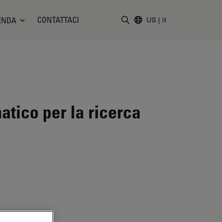
CONTATTACI
ENDA
US
|
it
Inserire il termine di ricerc
tico per la ricerca