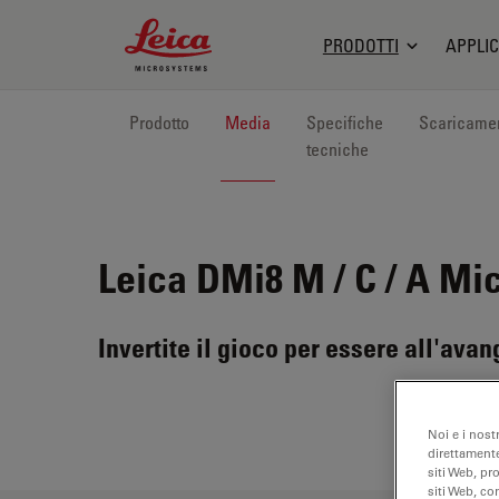
Leica Microsystems Logo
PRODOTTI
APPLIC
Prodotto
Media
Specifiche
Scaricame
tecniche
Leica DMi8 M / C / A
Micr
Invertite il gioco per essere all'ava
Noi e i nost
direttamente
siti Web, pr
siti Web, co