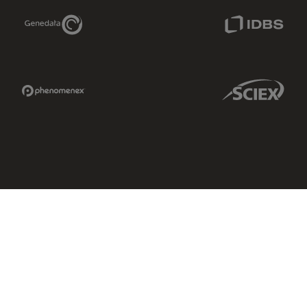
Genedata Link
IDBS Link
Phenomenex Link
Sciex Link