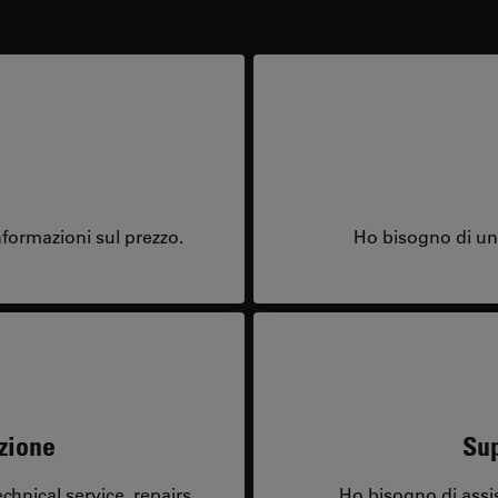
formazioni sul prezzo.
Ho bisogno di una
zione
Sup
hnical service, repairs,
Ho bisogno di assi