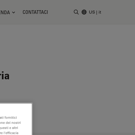
CONTATTACI
ENDA
US
|
it
Inserire il termine di ricerc
ria
ti fornitici
one dei nostri
uesti e altri
e l'efficacia