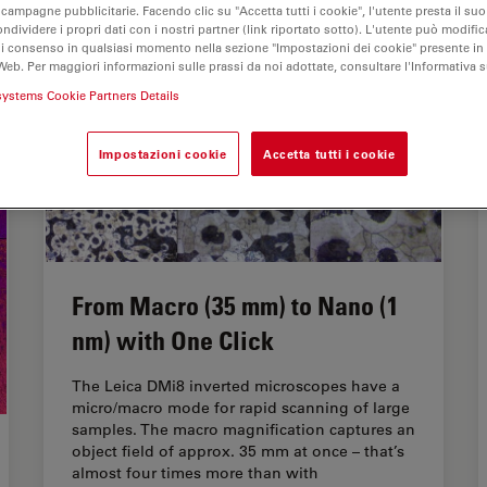
 campagne pubblicitarie. Facendo clic su "Accetta tutti i cookie", l'utente presta il s
ondividere i propri dati con i nostri partner (link riportato sotto). L'utente può modific
di consenso in qualsiasi momento nella sezione "Impostazioni dei cookie" presente in
Web. Per maggiori informazioni sulle prassi da noi adottate, consultare l'Informativa 
systems Cookie Partners Details
Impostazioni cookie
Accetta tutti i cookie
From Macro (35 mm) to Nano (1
nm) with One Click
The Leica DMi8 inverted microscopes have a
micro/macro mode for rapid scanning of large
samples. The macro magnification captures an
object field of approx. 35 mm at once – that’s
almost four times more than with