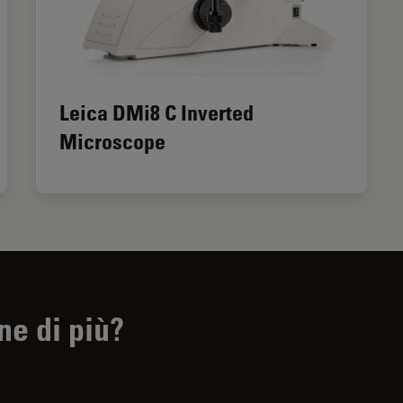
Leica DMi8 C Inverted
Microscope
ne di più?