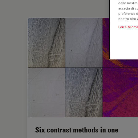
delle nostre
accetta di c
preferenze 
nostro sito 
Leica Micro
Six contrast methods in one