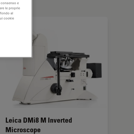
uo consenso e
are le proprie
 fondo al
sui cookie
Leica DMi8 M Inverted
Microscope