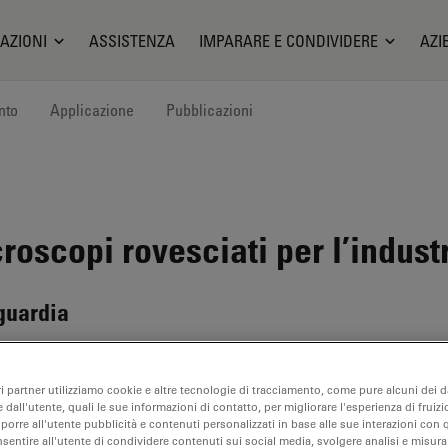
AZIONI
ASSISTENZA
IMPARARE E CONDIVIDERE
AZI
nto
Applicazione
Pubblicazioni
oscopi rovesciati per l’indust
nguardia
ri partner utilizziamo cookie e altre tecnologie di tracciamento, come pure alcuni dei da
 dall'utente, quali le sue informazioni di contatto, per migliorare l'esperienza di fruizi
oporre all'utente pubblicità e contenuti personalizzati in base alle sue interazioni con q
nsentire all'utente di condividere contenuti sui social media, svolgere analisi e misurar