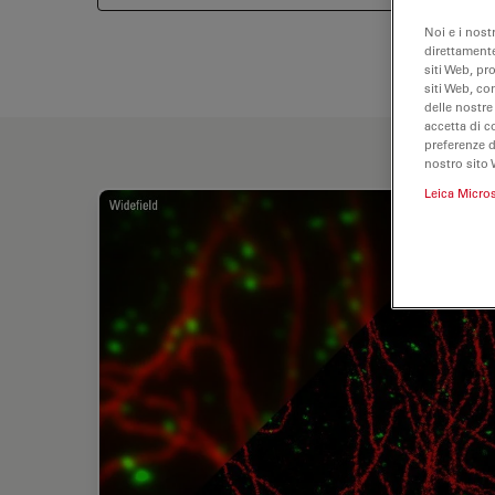
Noi e i nost
direttamente
siti Web, pr
siti Web, co
delle nostre
accetta di c
preferenze 
nostro sito 
Leica Micro