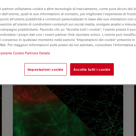
ri partner utilizziamo cookie e altre tecnologie di tracciamento, come pure alcuni dei da
 dall'utente, quali le sue informazioni di contatto, per migliorare l'esperienza di fruizi
oporre all'utente pubblicità e contenuti personalizzati in base alle sue interazioni con q
nsentire all'utente di condividere contenuti sui social media, svolgere analisi e misurar
 campagne pubblicitarie. Facendo clic su "Accetta tutti i cookie", l'utente presta il s
ondividere i propri dati con i nostri partner (link riportato sotto). L'utente può modific
di consenso in qualsiasi momento nella sezione "Impostazioni dei cookie" presente in
Web. Per maggiori informazioni sulle prassi da noi adottate, consultare l'Informativa 
systems Cookie Partners Details
Impostazioni cookie
Accetta tutti i cookie