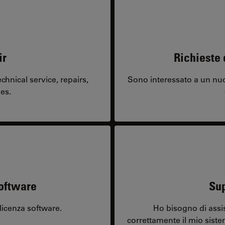
ir
Richieste 
hnical service, repairs,
Sono interessato a un nuo
es.
software
Sup
licenza software.
Ho bisogno di assi
correttamente il mio sist