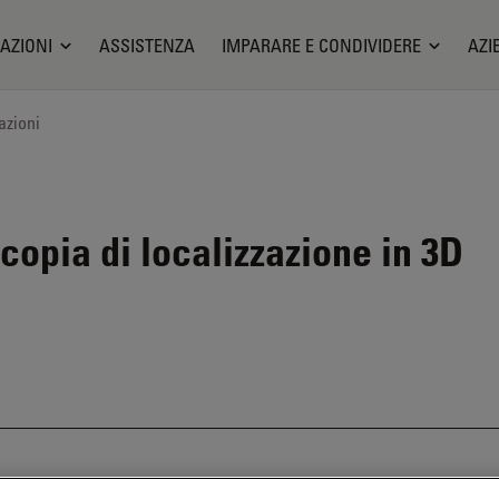
AZIONI
ASSISTENZA
IMPARARE E CONDIVIDERE
AZI
azioni
copia di localizzazione in 3D
bile. Ci contatti per informazioni su prodotti alternativi recenti.