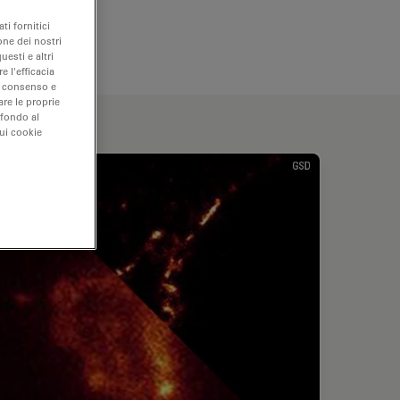
ti fornitici
one dei nostri
uesti e altri
e l'efficacia
uo consenso e
are le proprie
 fondo al
sui cookie