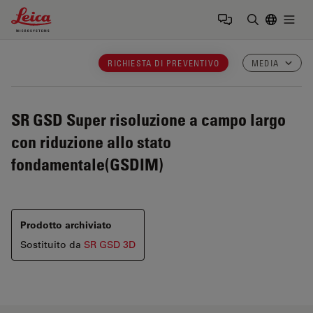
Leica Microsystems Logo
Togg
Inserire il 
RICHIESTA DI PREVENTIVO
MEDIA
SR GSD
Super risoluzione a campo largo
con riduzione allo stato
fondamentale(GSDIM)
Prodotto archiviato
Sostituito da
SR GSD 3D