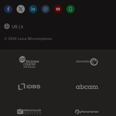
Facebook
X
LinkedIn
Instagram
YouTube
Glassdoor
US
|
it
© 2026 Leica Microsystems
Beckman Coulter Link
Genedata Link
IDBS Link
Abcam Limited
Molecular Devices Link
Phenomenex L