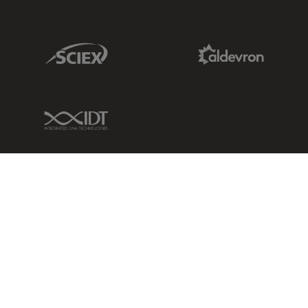
Sciex Link
Aldevron Link
IDT Link