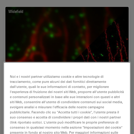
Noi e i nostri partner utilizziamo cookie e altre tecnologie di
tracciamento, come pure alcuni dei dati fornitici direttamente
dall'utente, quali le sue informazioni di contatto, per migliorare
l'esperienza di fruizione dei nostri siti Web, proporre all'utente pubblicità
e contenuti personalizzati in base alle sue interazioni con questi e altri
siti Web, consentire all'utente di condividere contenuti sui social media,
svolgere analisi e misurare l'efficacia delle nostre campagne
pubblicitarie. Facendo clic su "Accetta tutti i cookie", l'utente presta il
suo consenso e accetta di condividere i propri dati con i nostri partner
(link riportato sotto). L'utente può modificare le proprie preferenze di
consenso in qualsiasi momento nella sezione "Impostazioni dei cookie"
presente in fondo al nostro sito Web. Per maggiori informazioni sulle