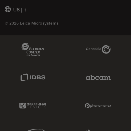
US
|
it
© 2026 Leica Microsystems
Beckman Coulter Link
Genedata Link
IDBS Link
Abcam Limited
Molecular Devices Link
Phenomenex L
Sciex Link
Aldevron Link