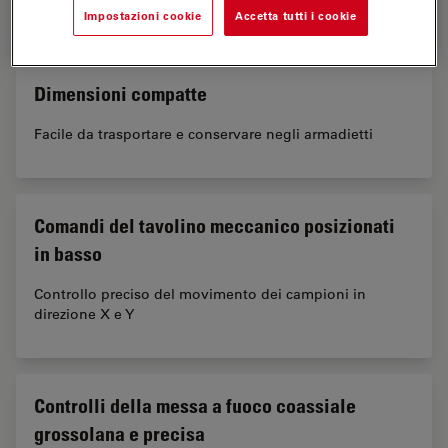
Visualizza i dettagli più fini
Impostazioni cookie
Accetta tutti i cookie
Dimensioni compatte
Facile da trasportare e conservare negli armadietti
Comandi del tavolino meccanico posizionati
in basso
Controllo preciso del movimento dei campioni in
direzione X e Y
Controlli della messa a fuoco coassiale
grossolana e precisa