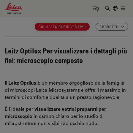
Leica Microsystems Logo
Togg
Inserire il 
RICHIESTA DI PREVENTIVO
PRODOTTO
Leitz Optilux
Per visualizzare i dettagli più
fini: microscopio composto
Il
Leitz Optilux
è un membro orgoglioso della famiglia
di microscopi Leica Microsystems e offre il massimo in
termini di comfort e qualità a un prezzo ragionevole.
È l'ideale per
visualizzare vetrini preparati per
microscopio
in campo chiaro per lo studio di
microstrutture non visibili ad occhio nudo.