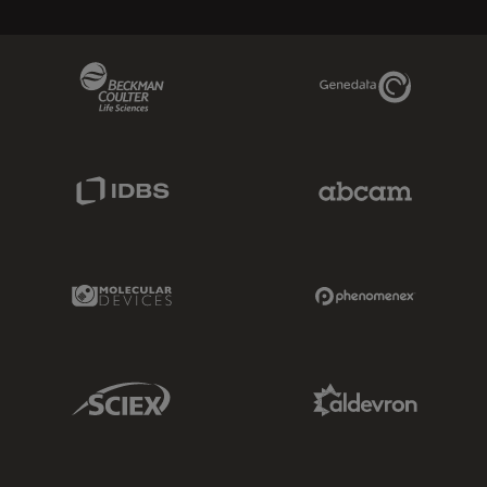
Beckman Coulter Link
Genedata Link
IDBS Link
Abcam Limited
Molecular Devices Link
Phenomenex L
Sciex Link
Aldevron Link