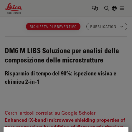
Leica Microsystems Logo
Togg
Inserire il 
RICHIESTA DI PREVENTIVO
PUBBLICAZIONI
DM6 M LIBS
Soluzione per analisi della
composizione delle microstrutture
Risparmio di tempo del 90%: ispezione visiva e
chimica 2-in-1
Cerchi articoli correlati su Google Scholar
Enhanced (X-band) microwave shielding properties of
pure magnesium by addition of diamagnetic titanium