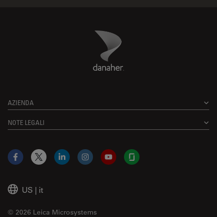
Danaher Logo
Footer
AZIENDA
NOTE LEGALI
Facebook
X
LinkedIn
Instagram
YouTube
Glassdoor
US
|
it
© 2026 Leica Microsystems