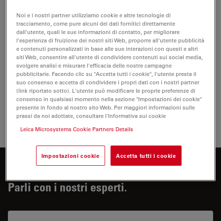
micro-particulates
Pandey R, Tekumalla S, Gupta M
Noi e i nostri partner utilizziamo cookie e altre tecnologie di
tracciamento, come pure alcuni dei dati fornitici direttamente
Journal of Alloys and Compounds
dall'utente, quali le sue informazioni di contatto, per migliorare
2019 vol: 770 pp: 473-482
l'esperienza di fruizione dei nostri siti Web, proporre all'utente pubblicità
e contenuti personalizzati in base alle sue interazioni con questi e altri
siti Web, consentire all'utente di condividere contenuti sui social media,
Development of inclusion reference materials and
svolgere analisi e misurare l'efficacia delle nostre campagne
simultaneous determination of metals and non-metallic
pubblicitarie. Facendo clic su "Accetta tutti i cookie", l'utente presta il
inclusions by rapid LIBS analysis in steel samples
, F.
suo consenso e accetta di condividere i propri dati con i nostri partner
(link riportato sotto). L'utente può modificare le proprie preferenze di
Boué-Bigne, M. Hoehne, V. Sturm, G. Müller, D. Menut,
consenso in qualsiasi momento nella sezione "Impostazioni dei cookie"
F. Ruby-Meyer, R. Forrest, European Union (EU)
presente in fondo al nostro sito Web. Per maggiori informazioni sulle
prassi da noi adottate, consultare l'Informativa sui cookie
Publications Office
Leica Microsystems Cookie Partners Details
Impostazioni cookie
Accetta tutti i cookie
Siete interessati a saperne di più?
Parli con i nostri esperti.