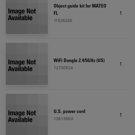
Object guide kit for MATEO
1
FL
11526245
WiFi Dongle 2.4/5GHz (US)
1
12730524
U.S. power cord
1
13613900