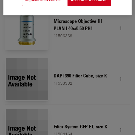
Microscope Objective HI
1
PLAN I 40x/0.50 PH1
11506369
DAPI 390 Filter Cube, size K
1
11533332
Filter System GFP ET, size K
1
11504164