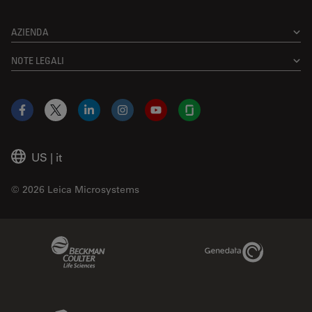
AZIENDA
NOTE LEGALI
Facebook
X
LinkedIn
Instagram
YouTube
Glassdoor
US
|
it
© 2026 Leica Microsystems
Beckman Coulter Link
Genedata Link
IDBS Link
Abcam Limited