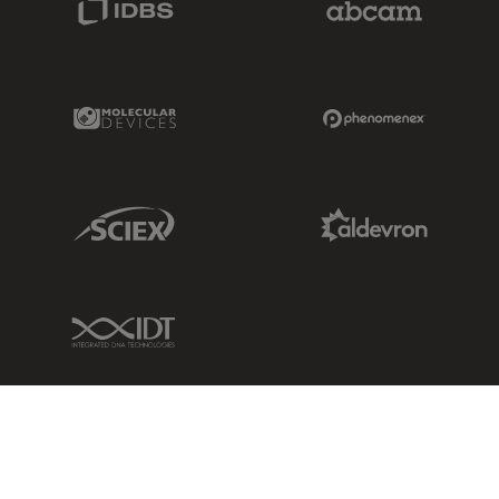
Molecular Devices Link
Phenomenex L
Sciex Link
Aldevron Link
IDT Link