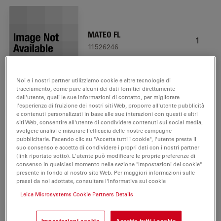
MATEO FL
1
11526246
Noi e i nostri partner utilizziamo cookie e altre tecnologie di
tracciamento, come pure alcuni dei dati fornitici direttamente
Microscope Objective N
dall'utente, quali le sue informazioni di contatto, per migliorare
1
PLAN 5x/0.12 PH0
l'esperienza di fruizione dei nostri siti Web, proporre all'utente pubblicità
e contenuti personalizzati in base alle sue interazioni con questi e altri
11506303
siti Web, consentire all'utente di condividere contenuti sui social media,
svolgere analisi e misurare l'efficacia delle nostre campagne
pubblicitarie. Facendo clic su "Accetta tutti i cookie", l'utente presta il
Microscope Objective N
suo consenso e accetta di condividere i propri dati con i nostri partner
1
PLAN 10x/0.25 PH1
(link riportato sotto). L'utente può modificare le proprie preferenze di
consenso in qualsiasi momento nella sezione "Impostazioni dei cookie"
11506406
presente in fondo al nostro sito Web. Per maggiori informazioni sulle
prassi da noi adottate, consultare l'Informativa sui cookie
Microscope Objective HI
Leica Microsystems Cookie Partners Details
1
PLAN I 20x/0.30 PH1
11506272
Impostazioni cookie
Accetta tutti i cookie