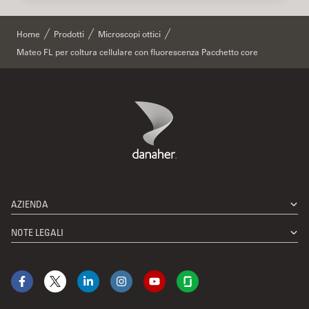
Home
Prodotti
Microscopi ottici
Mateo FL per coltura cellulare con fluorescenza Pacchetto core
Danaher Logo
Footer
AZIENDA
NOTE LEGALI
Facebook
X
LinkedIn
Instagram
YouTube
Glassdoor