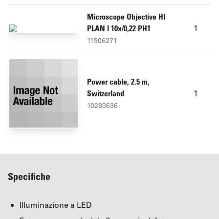
Microscope Objective HI
1
PLAN I 10x/0,22 PH1
11506271
Power cable, 2.5 m,
1
Switzerland
10280636
Specifiche
Illuminazione a LED