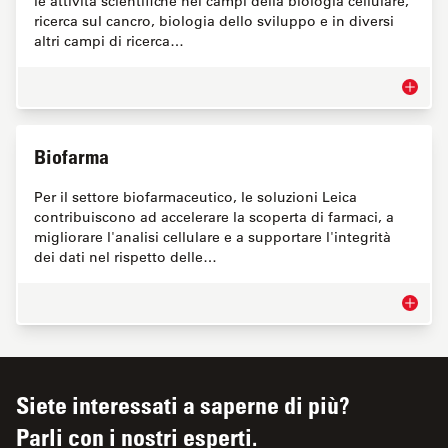
le attività scientifiche nei campi della biologia cellulare,
ricerca sul cancro, biologia dello sviluppo e in diversi
altri campi di ricerca…
Coltura 
Biofarma
Per il settore biofarmaceutico, le soluzioni Leica
contribuiscono ad accelerare la scoperta di farmaci, a
migliorare l'analisi cellulare e a supportare l'integrità
dei dati nel rispetto delle…
Biofar
Siete interessati a saperne di più?
Parli con i nostri esperti.