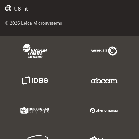
US
|
it
© 2026 Leica Microsystems
Beckman Coulter Link
Genedata Link
IDBS Link
Abcam Limited
Molecular Devices Link
Phenomenex L
Sciex Link
Aldevron Link