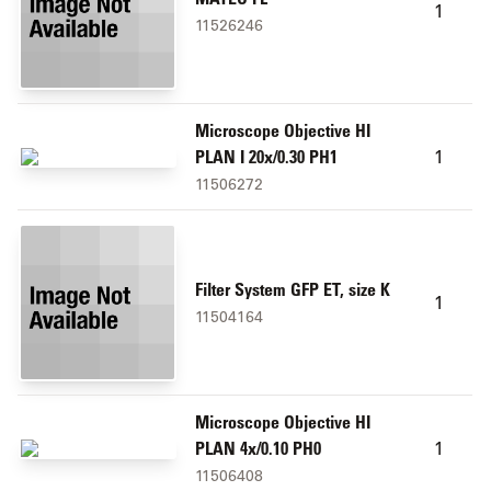
1
11526246
Microscope Objective HI
1
PLAN I 20x/0.30 PH1
11506272
Filter System GFP ET, size K
1
11504164
Microscope Objective HI
1
PLAN 4x/0.10 PH0
11506408