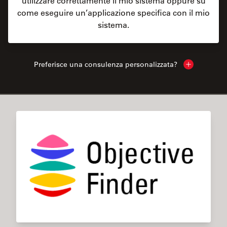
utilizzare correttamente il mio sistema oppure su
come eseguire un’applicazione specifica con il mio
sistema.
Preferisce una consulenza personalizzata?
Show local 
✕