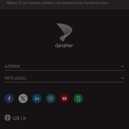
Mateo FL per coltura cellulare con fluorescenza Pacchetto core
Danaher Logo
Footer
AZIENDA
NOTE LEGALI
Facebook
X
LinkedIn
Instagram
YouTube
Glassdoor
US
|
it