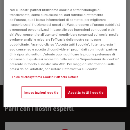
Coltura 
Noi e i nostri partner utilizziamo cookie e altre tecnologie di
tracciamento, come pure alcuni dei dati fornitici direttamente
dall'utente, quali le sue informazioni di contatto, per migliorare
l'esperienza di fruizione dei nostri siti Web, proporre all'utente pubblicità
Biofarma
e contenuti personalizzati in base alle sue interazioni con questi e altri
siti Web, consentire all'utente di condividere contenuti sui social media,
Per il settore biofarmaceutico, le soluzioni Leica
svolgere analisi e misurare l'efficacia delle nostre campagne
contribuiscono ad accelerare la scoperta di farmaci, a
pubblicitarie. Facendo clic su "Accetta tutti i cookie", l'utente presta il
suo consenso e accetta di condividere i propri dati con i nostri partner
migliorare l'analisi cellulare e a supportare l'integrità
(link riportato sotto). L'utente può modificare le proprie preferenze di
dei dati nel rispetto delle…
consenso in qualsiasi momento nella sezione "Impostazioni dei cookie"
presente in fondo al nostro sito Web. Per maggiori informazioni sulle
prassi da noi adottate, consultare l'Informativa sui cookie
Biofar
Leica Microsystems Cookie Partners Details
Impostazioni cookie
Accetta tutti i cookie
Siete interessati a saperne di più?
Parli con i nostri esperti.