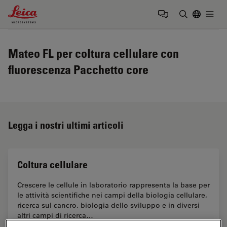
Leica Microsystems Logo
Togg
Inserire il 
Mateo FL per coltura cellulare con
fluorescenza Pacchetto core
Legga i nostri ultimi articoli
Coltura cellulare
Crescere le cellule in laboratorio rappresenta la base per
le attività scientifiche nei campi della biologia cellulare,
ricerca sul cancro, biologia dello sviluppo e in diversi
altri campi di ricerca…