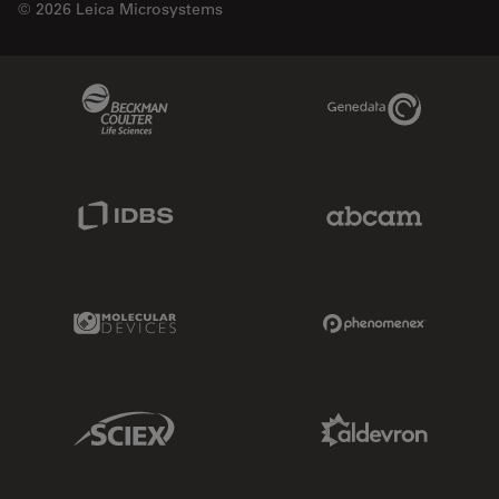
© 2026 Leica Microsystems
Beckman Coulter Link
Genedata Link
IDBS Link
Abcam Limited
Molecular Devices Link
Phenomenex L
Sciex Link
Aldevron Link