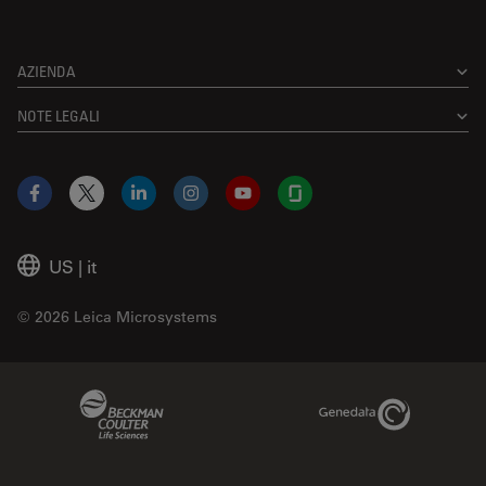
AZIENDA
NOTE LEGALI
Facebook
X
LinkedIn
Instagram
YouTube
Glassdoor
US
|
it
© 2026 Leica Microsystems
Beckman Coulter Link
Genedata Link