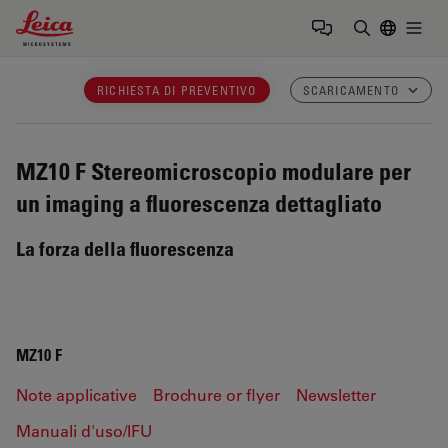
Leica Microsystems Logo
Togg
Inserire il 
RICHIESTA DI PREVENTIVO
SCARICAMENTO
MZ10 F
Stereomicroscopio modulare per
un imaging a fluorescenza dettagliato
La forza della fluorescenza
MZ10 F
Note applicative
Brochure or flyer
Newsletter
Manuali d'uso/IFU