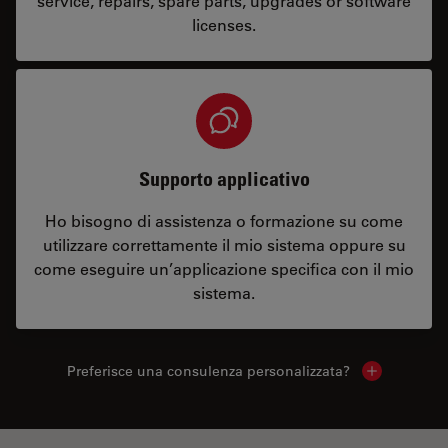
service, repairs, spare parts, upgrades or software
licenses.
Supporto applicativo
Ho bisogno di assistenza o formazione su come
utilizzare correttamente il mio sistema oppure su
come eseguire un’applicazione specifica con il mio
sistema.
Preferisce una consulenza personalizzata?
Show local 