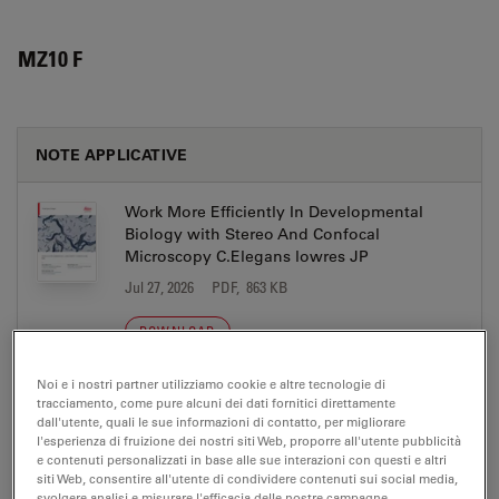
MZ10 F
NOTE APPLICATIVE
Work More Efficiently In Developmental
Biology with Stereo And Confocal
Microscopy C.Elegans lowres JP
Jul 27, 2026
PDF, 863 KB
DOWNLOAD
Noi e i nostri partner utilizziamo cookie e altre tecnologie di
Work More Efficiently In Developmental
tracciamento, come pure alcuni dei dati fornitici direttamente
Biology with Stereo Microscopy Fruit Flies
dall'utente, quali le sue informazioni di contatto, per migliorare
(Drosophila) CN
l'esperienza di fruizione dei nostri siti Web, proporre all'utente pubblicità
e contenuti personalizzati in base alle sue interazioni con questi e altri
Jul 27, 2026
PDF, 3 MB
siti Web, consentire all'utente di condividere contenuti sui social media,
svolgere analisi e misurare l'efficacia delle nostre campagne