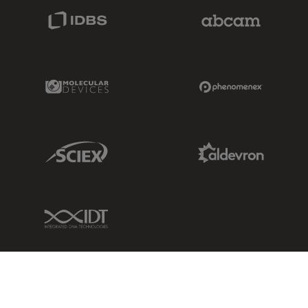
IDBS Link
Abcam Limited
Molecular Devices Link
Phenomenex L
Sciex Link
Aldevron Link
IDT Link