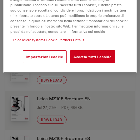
DOWNLOAD
pubblicitarie. Facendo clic su "Accetta tutti i cookie", l'utente presta il
suo consenso e accetta di condividere i propri dati con i nostri partner
(link riportato sotto). L'utente può modificare le proprie preferenze di
consenso in qualsiasi momento nella sezione "Impostazioni dei cookie"
presente in fondo al nostro sito Web. Per maggiori informazioni sulle
prassi da noi adottate, consultare l'Informativa sui cookie
Leica Microsystems Cookie Partners Details
BROCHURE OR FLYER
Impostazioni cookie
Accetta tutti i cookie
Leica MZ10F Brochure DE
Jul 27, 2026
PDF, 471 KB
DOWNLOAD
Leica MZ10F Brochure EN
Jul 27, 2026
PDF, 469 KB
DOWNLOAD
Leica MZ10F Brochure ES