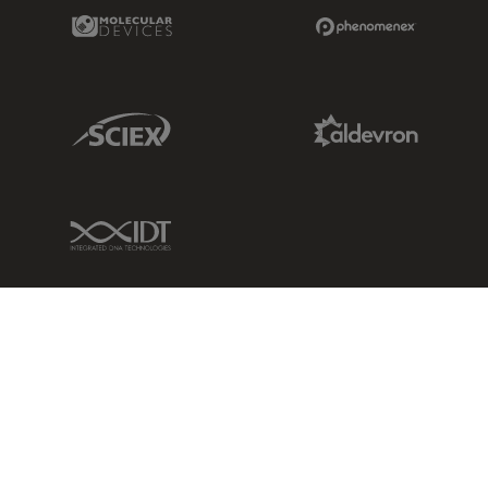
Molecular Devices Link
Phenomenex L
Sciex Link
Aldevron Link
IDT Link