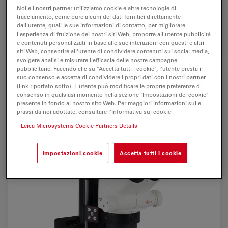
Noi e i nostri partner utilizziamo cookie e altre tecnologie di
tracciamento, come pure alcuni dei dati fornitici direttamente
dall'utente, quali le sue informazioni di contatto, per migliorare
Leica S8 APO con Leica TL5000 Ergo e LED3000 SLI
l'esperienza di fruizione dei nostri siti Web, proporre all'utente pubblicità
e contenuti personalizzati in base alle sue interazioni con questi e altri
siti Web, consentire all'utente di condividere contenuti sui social media,
svolgere analisi e misurare l'efficacia delle nostre campagne
pubblicitarie. Facendo clic su "Accetta tutti i cookie", l'utente presta il
suo consenso e accetta di condividere i propri dati con i nostri partner
(link riportato sotto). L'utente può modificare le proprie preferenze di
consenso in qualsiasi momento nella sezione "Impostazioni dei cookie"
presente in fondo al nostro sito Web. Per maggiori informazioni sulle
prassi da noi adottate, consultare l'Informativa sui cookie
Leica Microsystems Cookie Partners Details
Impostazioni cookie
Accetta tutti i cookie