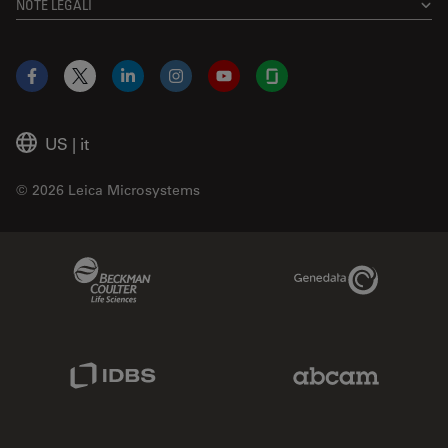
NOTE LEGALI
Facebook
X
LinkedIn
Instagram
YouTube
Glassdoor
US
|
it
© 2026 Leica Microsystems
Beckman Coulter Link
Genedata Link
IDBS Link
Abcam Limited