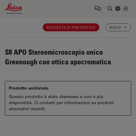
Leica Microsystems Logo
Togg
Inserire il 
RICHIESTA DI PREVENTIVO
MEDIA
S8 APO
Stereomicroscopio unico
Greenough con ottica apocromatica
Prodotto archiviato
Questo prodotto è stato dismesso e non è più
disponibile. Ci contatti per informazioni su prodotti
alternativi recenti.