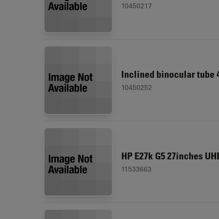
10450217
Inclined binocular tube
10450252
HP E27k G5 27inches UH
11533663