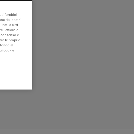
ti fornitici
one dei nostri
uesti e altri
e l'efficacia
uo consenso e
are le proprie
 fondo al
sui cookie