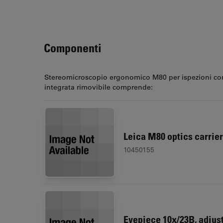
Componenti
Stereomicroscopio ergonomico M80 per ispezioni co
integrata rimovibile comprende:
Leica M80 optics carrier
10450155
Eyepiece 10x/23B, adjust