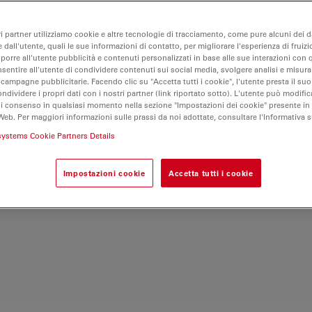
isti, questo microscopio
ri, migliorando
ri partner utilizziamo cookie e altre tecnologie di tracciamento, come pure alcuni dei da
ratteristiche ergonomiche
 dall'utente, quali le sue informazioni di contatto, per migliorare l'esperienza di fruizi
riodi di lavoro
oporre all'utente pubblicità e contenuti personalizzati in base alle sue interazioni con q
aggiunge un ulteriore
nsentire all'utente di condividere contenuti sui social media, svolgere analisi e misurar
 campagne pubblicitarie. Facendo clic su "Accetta tutti i cookie", l'utente presta il s
i documentare e
ondividere i propri dati con i nostri partner (link riportato sotto). L'utente può modific
za la tua esperienza di
di consenso in qualsiasi momento nella sezione "Impostazioni dei cookie" presente in
Web. Per maggiori informazioni sulle prassi da noi adottate, consultare l'Informativa 
dabile che combina
 avanzate per
systems Cookie Partners Details
Impostazioni cookie
Accetta tutti i cookie