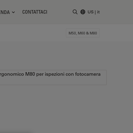
CONTATTACI
ENDA
US
|
it
Inserire il termine di ricerc
M50, M60 & M80