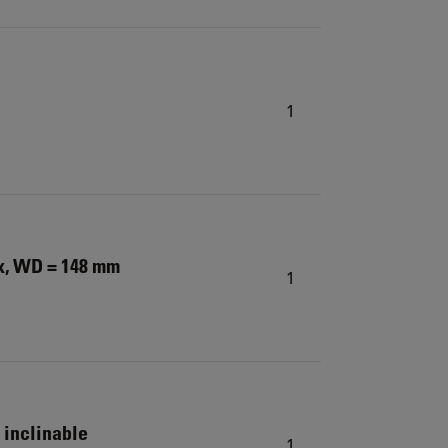
1
x, WD = 148 mm
1
 inclinable
1