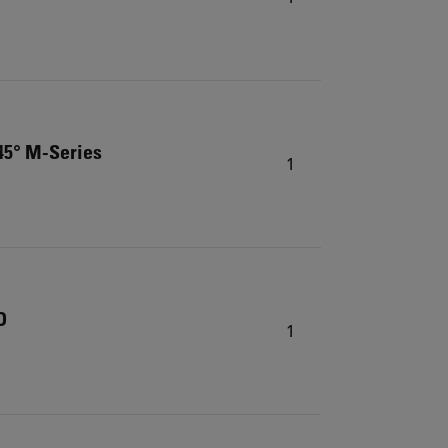
 45° M-Series
1
D
1