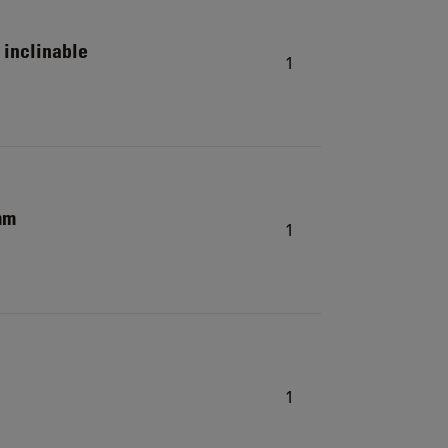
 inclinable
1
mm
1
1