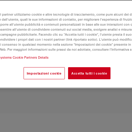
ca superiore e una
o un uso prolungato
ri partner utilizziamo cookie e altre tecnologie di tracciamento, come pure alcuni dei da
erfettamente chiarezza
 dall'utente, quali le sue informazioni di contatto, per migliorare l'esperienza di fruizi
celta ideale per i
oporre all'utente pubblicità e contenuti personalizzati in base alle sue interazioni con q
omica per attività di
nsentire all'utente di condividere contenuti sui social media, svolgere analisi e misurar
 campagne pubblicitarie. Facendo clic su "Accetta tutti i cookie", l'utente presta il s
a di ispezione con M80,
ondividere i propri dati con i nostri partner (link riportato sotto). L'utente può modific
o per prestazioni
di consenso in qualsiasi momento nella sezione "Impostazioni dei cookie" presente in
Web. Per maggiori informazioni sulle prassi da noi adottate, consultare l'Informativa 
systems Cookie Partners Details
Impostazioni cookie
Accetta tutti i cookie