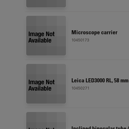
Microscope carrier
10450173
Leica LED3000 RL, 58 mm
10450271
Inclined binocular tube