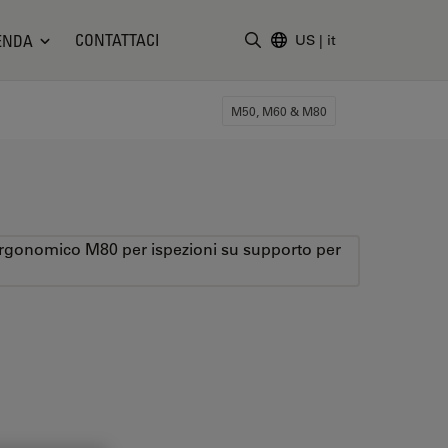
CONTATTACI
ENDA
US
|
it
Inserire il termine di ricerc
M50, M60 & M80