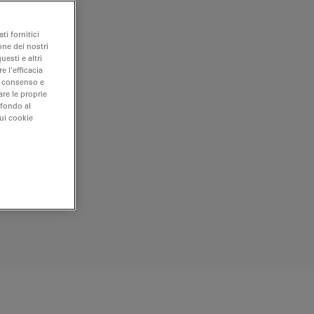
ti fornitici
one dei nostri
uesti e altri
e l'efficacia
uo consenso e
are le proprie
 fondo al
sui cookie