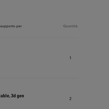
 supporto per
Quantità
1
able, 3d gen
2