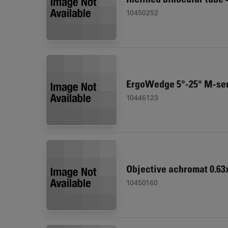
10450252
ErgoWedge 5°-25° M-se
10446123
Objective achromat 0.63
10450160