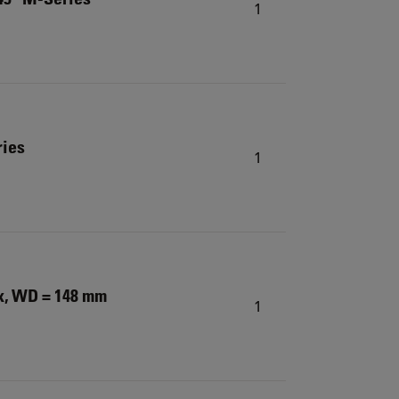
1
ries
1
x, WD = 148 mm
1