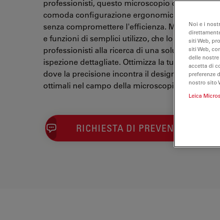
professionisti, questo microscopio offre un'otti
comoda configurazione ergonomica, garantend
Noi e i nost
senza compromettere l'efficienza. M80 integra p
direttamente
e funzioni di semplici utilizzo, che lo rendono la s
siti Web, pr
professionisti alla ricerca di una soluzione ergon
siti Web, co
delle nostre
ispezione dettagliate. Ottimizza la tua esperienz
accetta di c
dove la precisione incontra il design ergonomic
preferenze 
nostro sito 
ottimali nel campo della microscopia.
Leica Micro
RICHIESTA DI PREVENTIVO