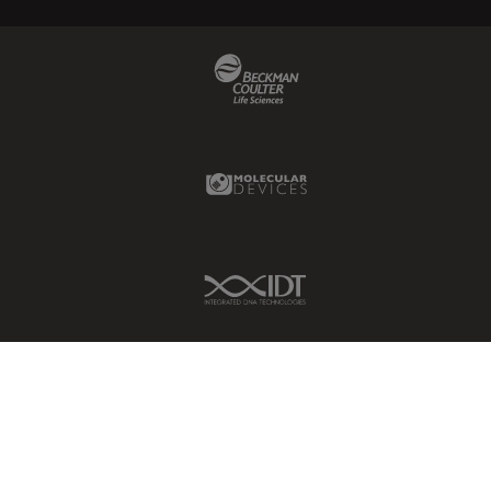
Beckman Coulter Link
Molecular Devices Link
IDT Link