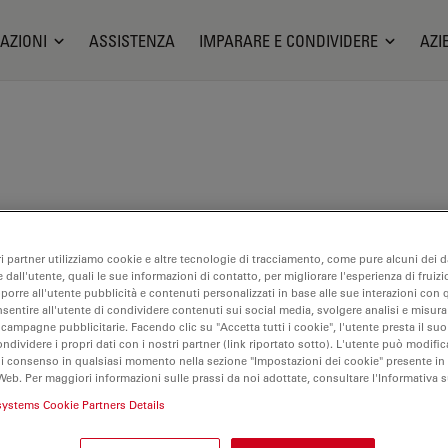
AZIONI
ASSISTENZA
IMPARARE E CONDIVIDERE
AZI
opio a fluorescenza light shee
ri partner utilizziamo cookie e altre tecnologie di tracciamento, come pure alcuni dei da
 dall'utente, quali le sue informazioni di contatto, per migliorare l'esperienza di fruizi
mpleto
oporre all'utente pubblicità e contenuti personalizzati in base alle sue interazioni con q
nsentire all'utente di condividere contenuti sui social media, svolgere analisi e misurar
 campagne pubblicitarie. Facendo clic su "Accetta tutti i cookie", l'utente presta il s
ondividere i propri dati con i nostri partner (link riportato sotto). L'utente può modific
di consenso in qualsiasi momento nella sezione "Impostazioni dei cookie" presente in
Web. Per maggiori informazioni sulle prassi da noi adottate, consultare l'Informativa 
systems Cookie Partners Details