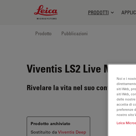
Leica Microsystems Logo
PRODOTTI
APPLIC
Prodotto
Pubblicazioni
Viventis LS2 Live
Microsc
Noi e i nost
direttamente
Rivelare la vita nel suo contesto co
siti Web, pr
siti Web, co
delle nostre
accetta di c
preferenze 
nostro sito 
Prodotto archiviato
Leica Micro
Sostituito da
Viventis Deep