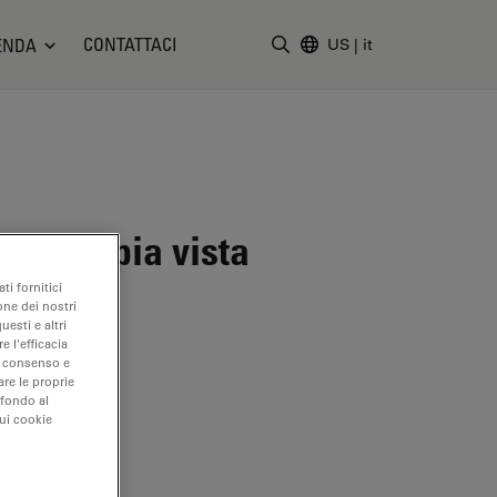
CONTATTACI
ENDA
US
|
it
Inserire il termine di ricerc
t a doppia vista
ti fornitici
one dei nostri
uesti e altri
e l'efficacia
uo consenso e
are le proprie
 fondo al
sui cookie