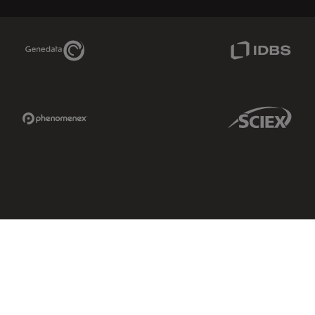
Genedata Link
IDBS Link
Phenomenex Link
Sciex Link