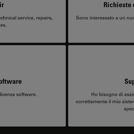
ir
Richieste 
hnical service, repairs,
Sono interessato a un nuo
es.
software
Sup
licenza software.
Ho bisogno di assi
correttamente il mio sist
spec