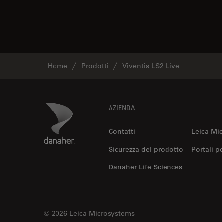
Home
Prodotti
Viventis LS2 Live
Footer
Danaher Logo
AZIENDA
Contatti
Leica Mi
Sicurezza del prodotto
Portali p
Danaher Life Sciences
© 2026 Leica Microsystems