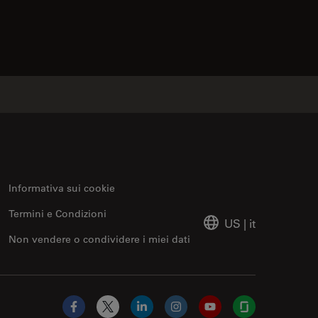
contacts
Informativa sui cookie
Termini e Condizioni
US
|
it
Non vendere o condividere i miei dati
Facebook
X
LinkedIn
Instagram
YouTube
Glassdoor