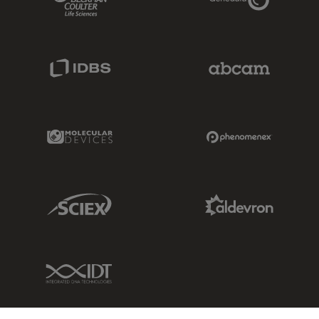
IDBS Link
Abcam Limited
Molecular Devices Link
Phenomenex L
Sciex Link
Aldevron Link
IDT Link