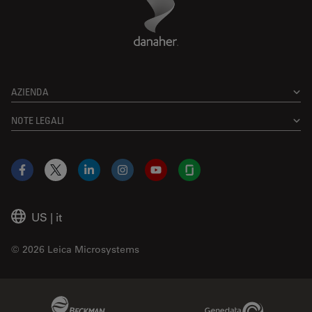
AZIENDA
NOTE LEGALI
Facebook
X
LinkedIn
Instagram
YouTube
Glassdoor
US
|
it
© 2026 Leica Microsystems
Beckman Coulter Link
Genedata Link