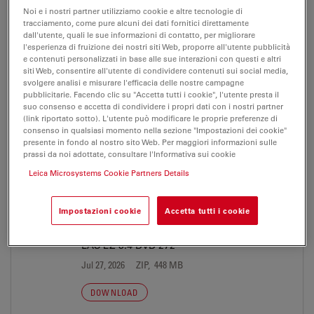
Noi e i nostri partner utilizziamo cookie e altre tecnologie di
tracciamento, come pure alcuni dei dati fornitici direttamente
dall'utente, quali le sue informazioni di contatto, per migliorare
NEWSLETTER
l'esperienza di fruizione dei nostri siti Web, proporre all'utente pubblicità
e contenuti personalizzati in base alle sue interazioni con questi e altri
siti Web, consentire all'utente di condividere contenuti sui social media,
reSolution Industry No7 de
svolgere analisi e misurare l'efficacia delle nostre campagne
pubblicitarie. Facendo clic su "Accetta tutti i cookie", l'utente presta il
Jul 27, 2026
PDF, 4 MB
suo consenso e accetta di condividere i propri dati con i nostri partner
(link riportato sotto). L'utente può modificare le proprie preferenze di
DOWNLOAD
consenso in qualsiasi momento nella sezione "Impostazioni dei cookie"
presente in fondo al nostro sito Web. Per maggiori informazioni sulle
prassi da noi adottate, consultare l'Informativa sui cookie
Leica Microsystems Cookie Partners Details
SOFTWARE
Impostazioni cookie
Accetta tutti i cookie
LAS EZ 3.4 DVD 272
Jul 27, 2026
ZIP, 448 MB
DOWNLOAD