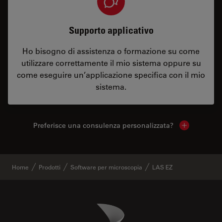
Supporto applicativo
Ho bisogno di assistenza o formazione su come
utilizzare correttamente il mio sistema oppure su
come eseguire un’applicazione specifica con il mio
sistema.
Preferisce una consulenza personalizzata?
Show local 
Home
Prodotti
Software per microscopia
LAS EZ
Danaher Logo
Footer