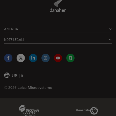
AZIENDA
NOTE LEGALI
Facebook
X
LinkedIn
Instagram
YouTube
Glassdoor
US
|
it
© 2026 Leica Microsystems
Beckman Coulter Link
Genedata Link