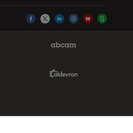
Facebook
X
LinkedIn
Instagram
YouTube
Glassdoor
Abcam Limited Link
Aldevron Link