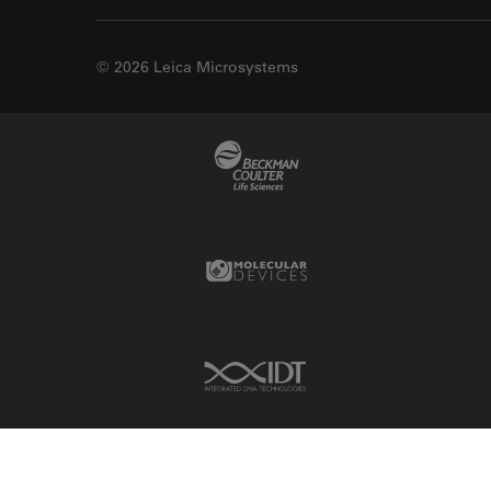
© 2026 Leica Microsystems
Beckman Coulter Link
Molecular Devices Link
IDT Link