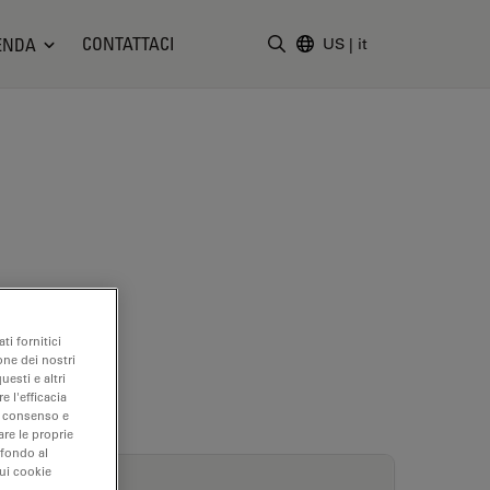
CONTATTACI
ENDA
US
|
it
Inserire il termine di ricerc
ti fornitici
one dei nostri
uesti e altri
e l'efficacia
uo consenso e
are le proprie
 fondo al
sui cookie