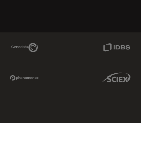
Genedata Link
IDBS Link
Phenomenex Link
Sciex Link