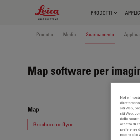
Leica Microsystems Logo
PRODOTTI
APPLIC
Prodotto
Media
Scaricamento
Applica
Map
software per imagin
Noi e i nost
direttamente
Map
Map
siti Web, pr
siti Web, co
delle nostre
Brochure or flyer
accetta di c
preferenze 
nostro sito 
BRO