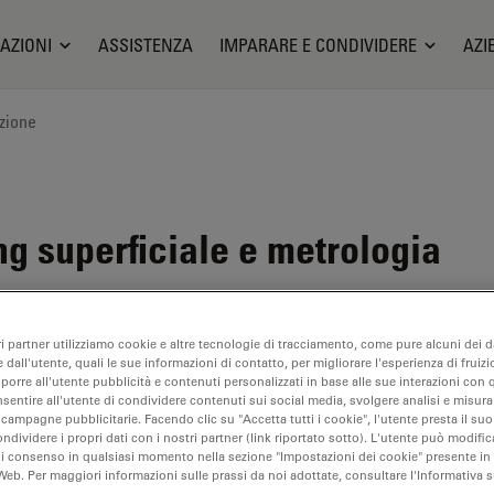
AZIONI
ASSISTENZA
IMPARARE E CONDIVIDERE
AZI
zione
g superficiale e metrologia
ri partner utilizziamo cookie e altre tecnologie di tracciamento, come pure alcuni dei da
 dall'utente, quali le sue informazioni di contatto, per migliorare l'esperienza di fruizi
oporre all'utente pubblicità e contenuti personalizzati in base alle sue interazioni con q
nsentire all'utente di condividere contenuti sui social media, svolgere analisi e misurar
 campagne pubblicitarie. Facendo clic su "Accetta tutti i cookie", l'utente presta il s
ondividere i propri dati con i nostri partner (link riportato sotto). L'utente può modific
di consenso in qualsiasi momento nella sezione "Impostazioni dei cookie" presente in
Web. Per maggiori informazioni sulle prassi da noi adottate, consultare l'Informativa 
CHURE OR FLYER