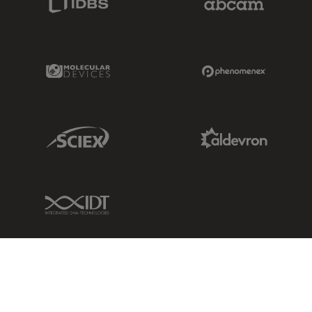
Molecular Devices Link
Phenomenex L
Sciex Link
Aldevron Link
IDT Link