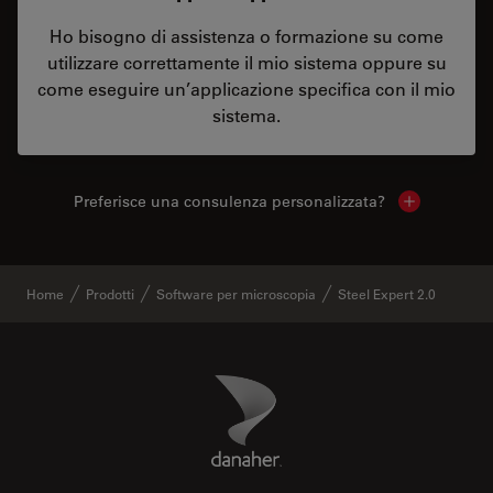
Ho bisogno di assistenza o formazione su come
utilizzare correttamente il mio sistema oppure su
come eseguire un’applicazione specifica con il mio
sistema.
Preferisce una consulenza personalizzata?
Show local 
Home
Prodotti
Software per microscopia
Steel Expert 2.0
Danaher Logo
Footer