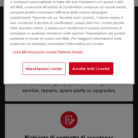
e contenuti personalizzati in base alle sue interazioni con questi e altri
siti Web, consentire all'utente di condividere contenuti sui social media,
svolgere analisi e misurare l'efficacia delle nostre campagne
pubblicitarie. Facendo clic su "Accetta tutti i cookie", l'utente presta il
Come possiamo aiutarti?
suo consenso e accetta di condividere i propri dati con i nostri partner
(link riportato sotto). L'utente può modificare le proprie preferenze di
consenso in qualsiasi momento nella sezione "Impostazioni dei cookie"
presente in fondo al nostro sito Web. Per maggiori informazioni sulle
prassi da noi adottate, consultare l'Informativa sui cookie
Leica Microsystems Cookie Partners Details
Service & Repair
Impostazioni cookie
Accetta tutti i cookie
I need help keeping my system running: technical
service, repairs, spare parts or upgrades.
Richieste di contratto di assistenza