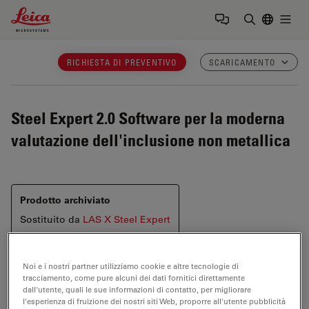
Leica Microsystems Logo
Togg
Inserire il 
RICHIESTA DI PREVENTIVO
SCARICAMENTO
Steel Expert 2.0
Software per la moderna
valutazione dell'inclusione non metallica
Prodotto archiviato
Sostituito da
LAS X Steel Expert
Noi e i nostri partner utilizziamo cookie e altre tecnologie di
tracciamento, come pure alcuni dei dati fornitici direttamente
dall'utente, quali le sue informazioni di contatto, per migliorare
l'esperienza di fruizione dei nostri siti Web, proporre all'utente pubblicità