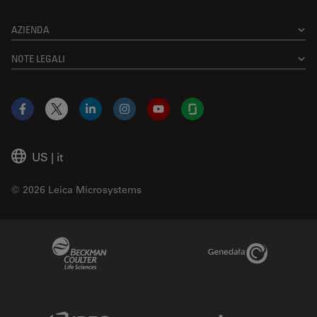
AZIENDA
NOTE LEGALI
Facebook
X
LinkedIn
Instagram
YouTube
Glassdoor
US
|
it
© 2026 Leica Microsystems
Beckman Coulter Link
Genedata Link
IDBS Link
Abcam Limited