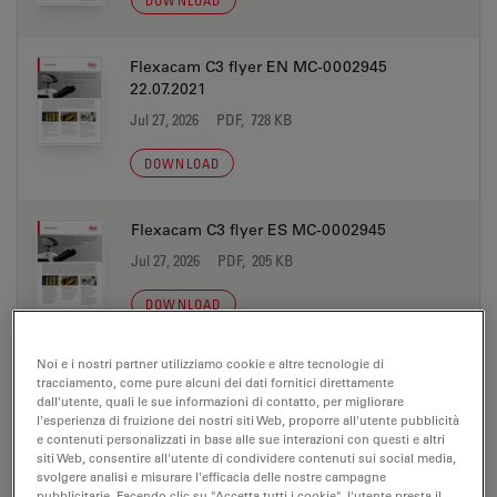
DOWNLOAD
Flexacam C3 flyer EN MC-0002945
22.07.2021
Jul 27, 2026
PDF, 728 KB
DOWNLOAD
Flexacam C3 flyer ES MC-0002945
Jul 27, 2026
PDF, 205 KB
DOWNLOAD
Noi e i nostri partner utilizziamo cookie e altre tecnologie di
Flexacam C3 flyer FR MC-0002945
tracciamento, come pure alcuni dei dati fornitici direttamente
Jul 27, 2026
PDF, 283 KB
dall'utente, quali le sue informazioni di contatto, per migliorare
l'esperienza di fruizione dei nostri siti Web, proporre all'utente pubblicità
e contenuti personalizzati in base alle sue interazioni con questi e altri
DOWNLOAD
siti Web, consentire all'utente di condividere contenuti sui social media,
svolgere analisi e misurare l'efficacia delle nostre campagne
pubblicitarie. Facendo clic su "Accetta tutti i cookie", l'utente presta il