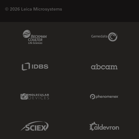
© 2026 Leica Microsystems
Beckman Coulter Link
Genedata Link
IDBS Link
Abcam Limited
Molecular Devices Link
Phenomenex L
Sciex Link
Aldevron Link