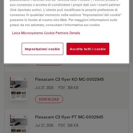
Flexacam C3 flyer IT MC-0002945
suo consenso e accetta di condividere i propri dati con i nostri partner
(link riportato sotto). L'utente può modificare le proprie preferenze di
Jul 27, 2026
PDF, 215 KB
consenso in qualsiasi momento nella sezione "Impostazioni dei cookie"
presente in fondo al nostro sito Web. Per maggiori informazioni sulle
DOWNLOAD
prassi da noi adottate, consultare l'Informativa sui cookie
Leica Microsystems Cookie Partners Details
Flexacam C3 flyer JP MC-0002945
Impostazioni cookie
Accetta tutti i cookie
Jul 27, 2026
PDF, 282 KB
DOWNLOAD
Flexacam C3 flyer KO MC-0002945
Jul 27, 2026
PDF, 308 KB
DOWNLOAD
Flexacam C3 flyer PT MC-0002945
Jul 27, 2026
PDF, 206 KB