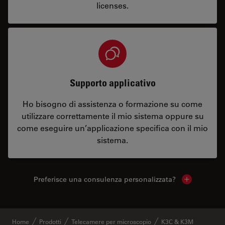
licenses.
Supporto applicativo
Ho bisogno di assistenza o formazione su come
utilizzare correttamente il mio sistema oppure su
come eseguire un’applicazione specifica con il mio
sistema.
Preferisce una consulenza personalizzata?
Show local 
Home
Prodotti
Telecamere per microscopio
K3C & K3M