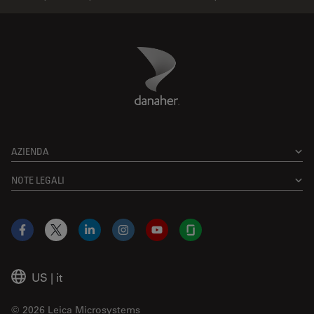
Danaher Logo
Footer
AZIENDA
NOTE LEGALI
Facebook
X
LinkedIn
Instagram
YouTube
Glassdoor
US
|
it
© 2026 Leica Microsystems