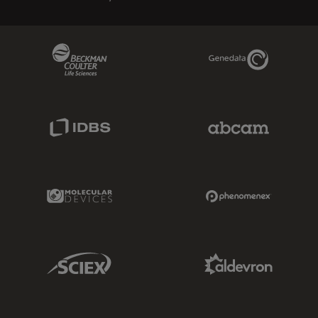
Beckman Coulter Link
Genedata Link
IDBS Link
Abcam Limited
Molecular Devices Link
Phenomenex L
Sciex Link
Aldevron Link