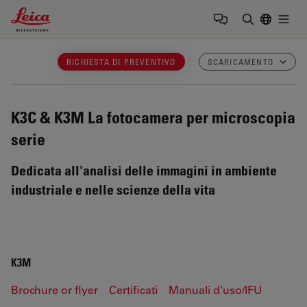
Leica Microsystems Logo
Togg
Inserire il 
RICHIESTA DI PREVENTIVO
SCARICAMENTO
K3C & K3M
La fotocamera per microscopia
serie
Dedicata all'analisi delle immagini in ambiente
industriale e nelle scienze della vita
K3M
Brochure or flyer
Certificati
Manuali d'uso/IFU