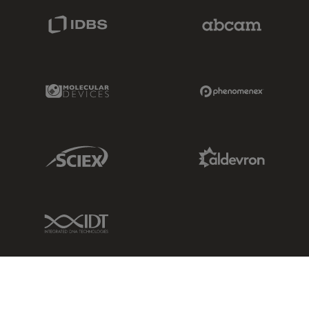
IDBS Link
Abcam Limited
Molecular Devices Link
Phenomenex L
Sciex Link
Aldevron Link
IDT Link