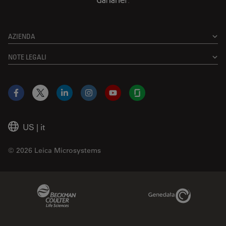
AZIENDA
NOTE LEGALI
Facebook
X
LinkedIn
Instagram
YouTube
Glassdoor
US
|
it
© 2026 Leica Microsystems
Beckman Coulter Link
Genedata Link