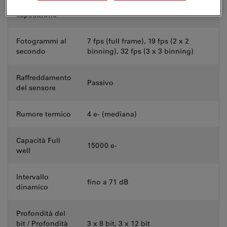
Intervallo di
1 ms - 10 s
esposizione
Fotogrammi al
7 fps (full frame), 19 fps (2 x 2
secondo
binning), 32 fps (3 x 3 binning)
Raffreddamento
Passivo
del sensore
Rumore termico
4 e- (mediana)
Capacità Full
15000 e-
well
Intervallo
fino a 71 dB
dinamico
Profondità del
bit / Profondità
3 x 8 bit, 3 x 12 bit