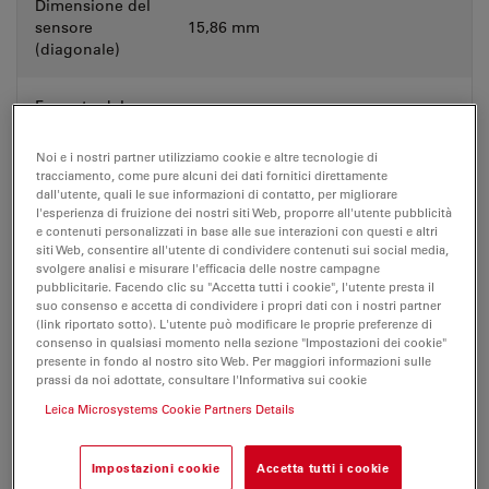
Dimensione del
sensore
15,86 mm
(diagonale)
Formato del
5472 px x 3648 px, 20 MP
sensore
Noi e i nostri partner utilizziamo cookie e altre tecnologie di
tracciamento, come pure alcuni dei dati fornitici direttamente
Dimensioni dei
2,4 μm x 2,4 μm
dall'utente, quali le sue informazioni di contatto, per migliorare
pixel
l'esperienza di fruizione dei nostri siti Web, proporre all'utente pubblicità
e contenuti personalizzati in base alle sue interazioni con questi e altri
siti Web, consentire all'utente di condividere contenuti sui social media,
Modalità
svolgere analisi e misurare l'efficacia delle nostre campagne
Laminazione
otturatore
pubblicitarie. Facendo clic su "Accetta tutti i cookie", l'utente presta il
suo consenso e accetta di condividere i propri dati con i nostri partner
(link riportato sotto). L'utente può modificare le proprie preferenze di
Interfaccia dati
USB 3
consenso in qualsiasi momento nella sezione "Impostazioni dei cookie"
presente in fondo al nostro sito Web. Per maggiori informazioni sulle
prassi da noi adottate, consultare l'Informativa sui cookie
Attacco C: 1,0x (10 450 829)
Interfaccia
Leica Microsystems Cookie Partners Details
stereomicroscopio; 1,0x (11 541 510)
meccanica
microscopio ottico
Impostazioni cookie
Accetta tutti i cookie