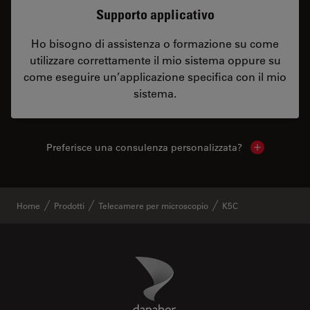
Supporto applicativo
Ho bisogno di assistenza o formazione su come
utilizzare correttamente il mio sistema oppure su
come eseguire un’applicazione specifica con il mio
sistema.
Preferisce una consulenza personalizzata?
Show local 
Home
Prodotti
Telecamere per microscopio
K5C
Danaher Logo
Footer