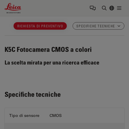
Leica Microsystems Logo
Togg
Inserire il 
RICHIESTA DI PREVENTIVO
SPECIFICHE TECNICHE
K5C
Fotocamera CMOS a colori
La scelta mirata per una ricerca efficace
Specifiche tecniche
Tipo di sensore
CMOS