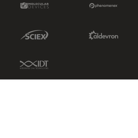
Molecular Devices Link
Phenomenex L
Sciex Link
Aldevron Link
IDT Link