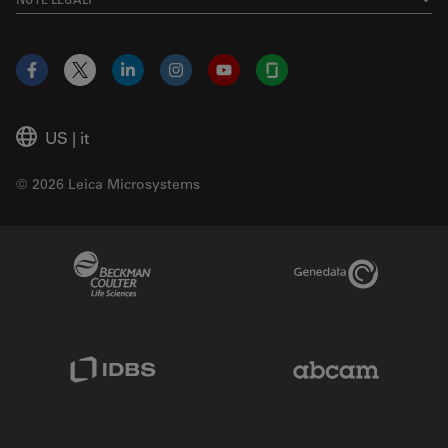
Facebook
X
LinkedIn
Instagram
YouTube
Glassdoor
US
|
it
© 2026 Leica Microsystems
Beckman Coulter Link
Genedata Link
IDBS Link
Abcam Limited