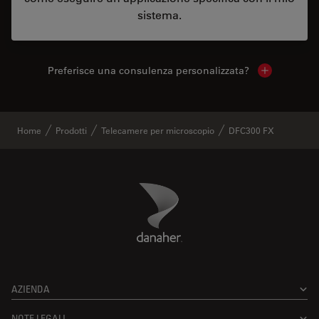
sistema.
Preferisce una consulenza personalizzata?
Show local 
Home
Prodotti
Telecamere per microscopio
DFC300 FX
Danaher Logo
Footer
AZIENDA
NOTE LEGALI