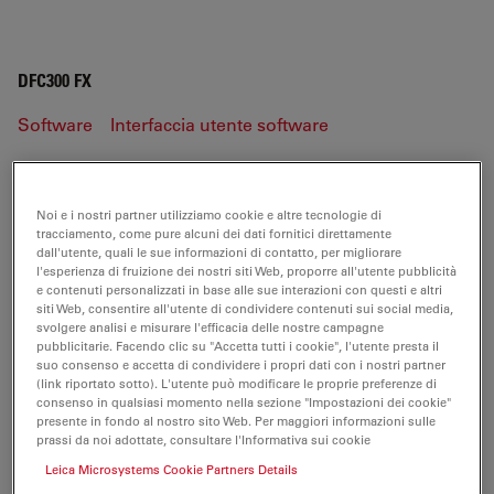
DFC300 FX
Software
Interfaccia utente software
DFC300 FX
Noi e i nostri partner utilizziamo cookie e altre tecnologie di
tracciamento, come pure alcuni dei dati fornitici direttamente
dall'utente, quali le sue informazioni di contatto, per migliorare
l'esperienza di fruizione dei nostri siti Web, proporre all'utente pubblicità
e contenuti personalizzati in base alle sue interazioni con questi e altri
SOFTWARE
siti Web, consentire all'utente di condividere contenuti sui social media,
svolgere analisi e misurare l'efficacia delle nostre campagne
pubblicitarie. Facendo clic su "Accetta tutti i cookie", l'utente presta il
DFCTwain-for-PC-V7.7.1 CHS
suo consenso e accetta di condividere i propri dati con i nostri partner
Jul 27, 2026
ZIP, 17 MB
(link riportato sotto). L'utente può modificare le proprie preferenze di
consenso in qualsiasi momento nella sezione "Impostazioni dei cookie"
presente in fondo al nostro sito Web. Per maggiori informazioni sulle
DOWNLOAD
prassi da noi adottate, consultare l'Informativa sui cookie
Leica Microsystems Cookie Partners Details
DFCTwain-for-PC-V7.7.1 DEU