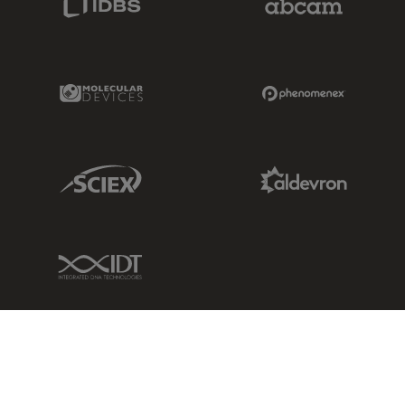
Molecular Devices Link
Phenomenex L
Sciex Link
Aldevron Link
IDT Link