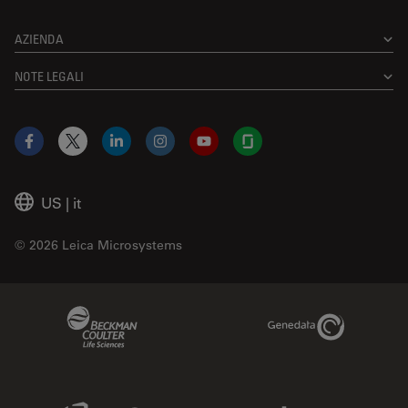
AZIENDA
NOTE LEGALI
Facebook
X
LinkedIn
Instagram
YouTube
Glassdoor
US
|
it
© 2026 Leica Microsystems
Beckman Coulter Link
Genedata Link
IDBS Link
Abcam Limited