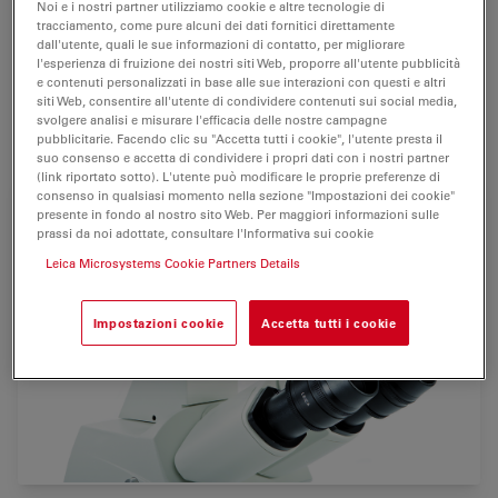
Noi e i nostri partner utilizziamo cookie e altre tecnologie di
tracciamento, come pure alcuni dei dati fornitici direttamente
2 Mpixel
per documentazione
dettagliata
di campioni
dall'utente, quali le sue informazioni di contatto, per migliorare
l'esperienza di fruizione dei nostri siti Web, proporre all'utente pubblicità
fluorescenti. Perfettamente studiata per complesse
e contenuti personalizzati in base alle sue interazioni con questi e altri
applicazioni di fluorescenza
dovute ad
alta sensibilità
siti Web, consentire all'utente di condividere contenuti sui social media,
svolgere analisi e misurare l'efficacia delle nostre campagne
in combinazione con
raffreddamento efficace
.
pubblicitarie. Facendo clic su "Accetta tutti i cookie", l'utente presta il
suo consenso e accetta di condividere i propri dati con i nostri partner
(link riportato sotto). L'utente può modificare le proprie preferenze di
consenso in qualsiasi momento nella sezione "Impostazioni dei cookie"
presente in fondo al nostro sito Web. Per maggiori informazioni sulle
prassi da noi adottate, consultare l'Informativa sui cookie
Leica Microsystems Cookie Partners Details
Impostazioni cookie
Accetta tutti i cookie