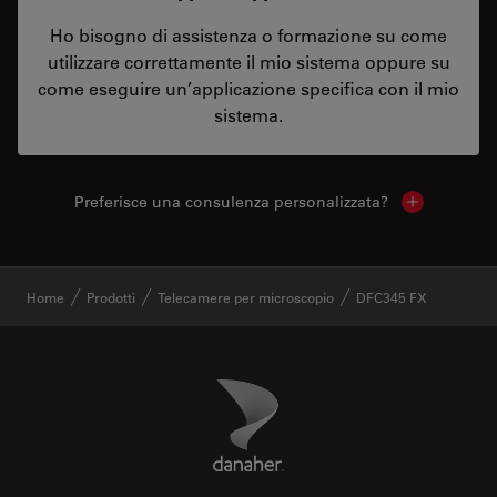
Ho bisogno di assistenza o formazione su come
utilizzare correttamente il mio sistema oppure su
come eseguire un’applicazione specifica con il mio
sistema.
Preferisce una consulenza personalizzata?
Show local 
✕
Home
Prodotti
Telecamere per microscopio
DFC345 FX
Danaher Logo
Footer