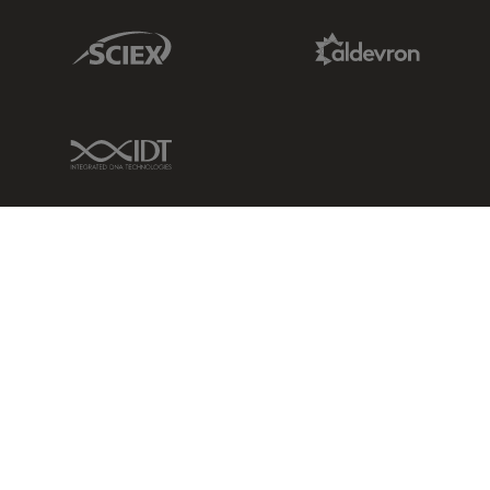
Sciex Link
Aldevron Link
IDT Link