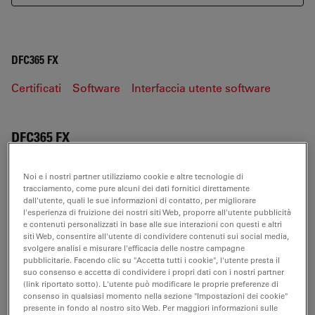
DFC365 FX
Certificati
Software
Interfaccia utente software
DFC365 FX
Noi e i nostri partner utilizziamo cookie e altre tecnologie di
tracciamento, come pure alcuni dei dati fornitici direttamente
CERTIFICATI
dall'utente, quali le sue informazioni di contatto, per migliorare
l'esperienza di fruizione dei nostri siti Web, proporre all'utente pubblicità
e contenuti personalizzati in base alle sue interazioni con questi e altri
EC DoC DFC365 FX Lab 108-4
siti Web, consentire all'utente di condividere contenuti sui social media,
svolgere analisi e misurare l'efficacia delle nostre campagne
Jul 27, 2026
PDF, 60 KB
pubblicitarie. Facendo clic su "Accetta tutti i cookie", l'utente presta il
suo consenso e accetta di condividere i propri dati con i nostri partner
DOWNLOAD
(link riportato sotto). L'utente può modificare le proprie preferenze di
consenso in qualsiasi momento nella sezione "Impostazioni dei cookie"
presente in fondo al nostro sito Web. Per maggiori informazioni sulle