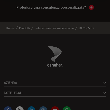
Preferisce una consulenza personalizzata?
Show local 
Home
Prodotti
Telecamere per microscopio
DFC365 FX
Danaher Logo
Footer
AZIENDA
NOTE LEGALI