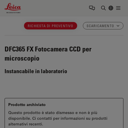
Leica Microsystems Logo
Togg
Inserire il 
RICHIESTA DI PREVENTIVO
SCARICAMENTO
DFC365 FX
Fotocamera CCD per
microscopio
Instancabile in laboratorio
Prodotto archiviato
Questo prodotto è stato dismesso e non è più
disponibile. Ci contatti per informazioni su prodotti
alternativi recenti.