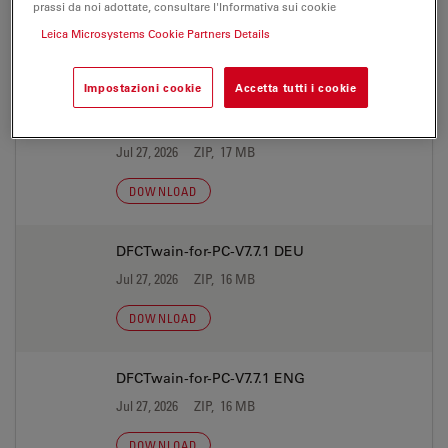
prassi da noi adottate, consultare l'Informativa sui cookie
Leica Microsystems Cookie Partners Details
SOFTWARE
Impostazioni cookie
Accetta tutti i cookie
DFCTwain-for-PC-V7.7.1 CHS
Jul 27, 2026
ZIP, 17 MB
DOWNLOAD
DFCTwain-for-PC-V7.7.1 DEU
Jul 27, 2026
ZIP, 16 MB
DOWNLOAD
DFCTwain-for-PC-V7.7.1 ENG
Jul 27, 2026
ZIP, 16 MB
DOWNLOAD