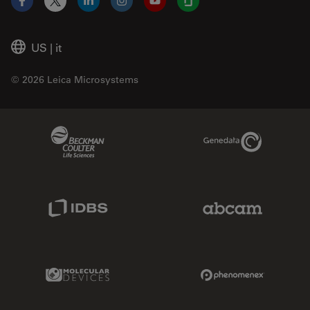
Facebook
X
LinkedIn
Instagram
YouTube
Glassdoor
US
|
it
© 2026 Leica Microsystems
Beckman Coulter Link
Genedata Link
IDBS Link
Abcam Limited
Molecular Devices Link
Phenomenex L