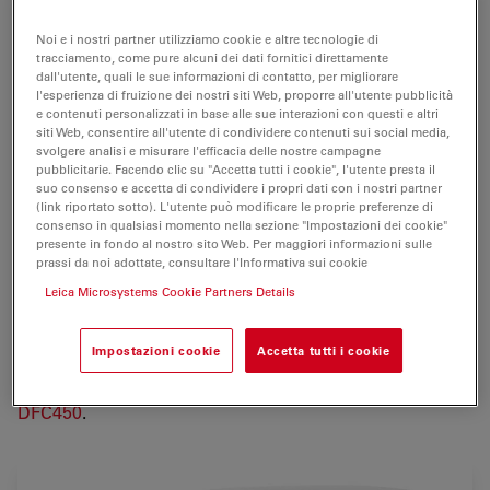
Le nuove applicazioni nel campo delle
scienze
biologiche e dell'industria
necessitano di innovative
Noi e i nostri partner utilizziamo cookie e altre tecnologie di
tracciamento, come pure alcuni dei dati fornitici direttamente
soluzioni di imaging. Produrre rapidamente immagini
dall'utente, quali le sue informazioni di contatto, per migliorare
di alta qualità a scopo di documentazione, valutazione
l'esperienza di fruizione dei nostri siti Web, proporre all'utente pubblicità
ed analisi rappresenta un fattore chiave per il successo.
e contenuti personalizzati in base alle sue interazioni con questi e altri
siti Web, consentire all'utente di condividere contenuti sui social media,
svolgere analisi e misurare l'efficacia delle nostre campagne
Il sistema con fotocamera digitale Leica DFC480
pubblicitarie. Facendo clic su "Accetta tutti i cookie", l'utente presta il
produce
immagini con la massima fedeltà dei colori,
suo consenso e accetta di condividere i propri dati con i nostri partner
(link riportato sotto). L'utente può modificare le proprie preferenze di
risoluzione e dettaglio
. Anche in condizioni di scarsa
consenso in qualsiasi momento nella sezione "Impostazioni dei cookie"
illuminazione, è possibile ottenere immagini perfette
presente in fondo al nostro sito Web. Per maggiori informazioni sulle
grazie alle esclusive caratteristiche Leica, compreso
il
prassi da noi adottate, consultare l'Informativa sui cookie
raffreddamento con cella di Peltier integrato
e le
Leica Microsystems Cookie Partners Details
innovative
modalità di lettura
.
Impostazioni cookie
Accetta tutti i cookie
Attenzione:
questo prodotto è fuori produzione ed è
disponibile un modello successivo aggiornato:
Leica
DFC450
.