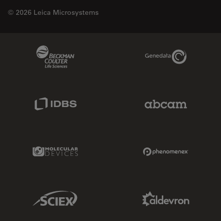
© 2026 Leica Microsystems
Beckman Coulter Link
Genedata Link
IDBS Link
Abcam Limited
Molecular Devices Link
Phenomenex L
Sciex Link
Aldevron Link