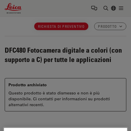
Leica Microsystems Logo
Togg
Inserire il 
RICHIESTA DI PREVENTIVO
PRODOTTO
DFC480
Fotocamera digitale a colori (con
supporto a C) per tutte le applicazioni
Prodotto archiviato
Questo prodotto è stato dismesso e non è più
disponibile. Ci contatti per informazioni su prodotti
alternativi recenti.