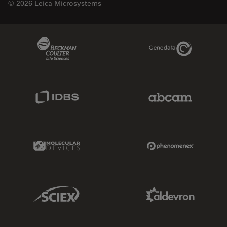
© 2026 Leica Microsystems
Beckman Coulter Link
Genedata Link
IDBS Link
Abcam Limited
Molecular Devices Link
Phenomenex L
Sciex Link
Aldevron Link