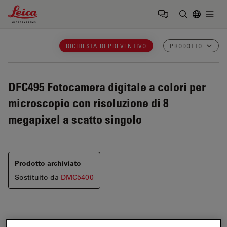
Leica Microsystems Logo
Togg
Inserire il 
RICHIESTA DI PREVENTIVO
PRODOTTO
DFC495
Fotocamera digitale a colori per
microscopio con risoluzione di 8
megapixel a scatto singolo
Prodotto archiviato
Sostituito da
DMC5400