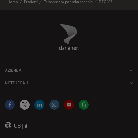
✕
Home
Prodotti
Telecamere per microscopio
DFC495
Danaher Logo
Footer
AZIENDA
NOTE LEGALI
Facebook
X
LinkedIn
Instagram
YouTube
Glassdoor
US
|
it