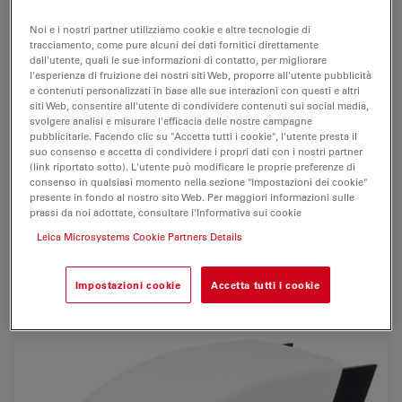
La fotocamera digitale Leica DFC495 con
CCD da 8
megapixel
cattura velocemente immagini ad alta
Noi e i nostri partner utilizziamo cookie e altre tecnologie di
risoluzione in microscopia per campi di applicazione
tracciamento, come pure alcuni dei dati fornitici direttamente
dall'utente, quali le sue informazioni di contatto, per migliorare
nelle
scienze biologiche, cliniche e industriali.
l'esperienza di fruizione dei nostri siti Web, proporre all'utente pubblicità
e contenuti personalizzati in base alle sue interazioni con questi e altri
L'anteprima della
scansione progressiva
intuitiva con
siti Web, consentire all'utente di condividere contenuti sui social media,
risoluzione SXGA assicura fino a
18 fotogrammi al
svolgere analisi e misurare l'efficacia delle nostre campagne
pubblicitarie. Facendo clic su "Accetta tutti i cookie", l'utente presta il
secondo
(fps) e consente di regolare e mettere a fuoco
suo consenso e accetta di condividere i propri dati con i nostri partner
il campione direttamente sullo schermo del computer.
(link riportato sotto). L'utente può modificare le proprie preferenze di
consenso in qualsiasi momento nella sezione "Impostazioni dei cookie"
presente in fondo al nostro sito Web. Per maggiori informazioni sulle
Il
raffreddamento con cella di Peltier
riduce il rumore
prassi da noi adottate, consultare l'Informativa sui cookie
per l'imaging in
condizioni di scarsa illuminazione
. La
Leica Microsystems Cookie Partners Details
pratica funzione memorizza e richiama consente
all'utente di recuperare le stesse impostazioni per
ulteriori
analisi
o
confronto
.
Impostazioni cookie
Accetta tutti i cookie