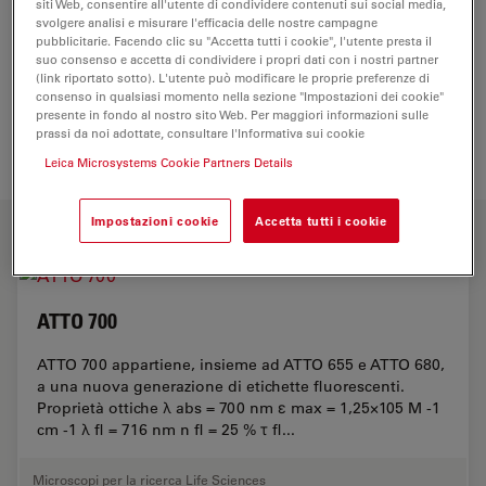
siti Web, consentire all'utente di condividere contenuti sui social media,
svolgere analisi e misurare l'efficacia delle nostre campagne
HAI BISOGNO DI ASSISTENZA?
pubblicitarie. Facendo clic su "Accetta tutti i cookie", l'utente presta il
suo consenso e accetta di condividere i propri dati con i nostri partner
(link riportato sotto). L'utente può modificare le proprie preferenze di
consenso in qualsiasi momento nella sezione "Impostazioni dei cookie"
Contatta uno specialista locale di imaging per
presente in fondo al nostro sito Web. Per maggiori informazioni sulle
ricevere consulenza esperta sulla soluzione più
prassi da noi adottate, consultare l'Informativa sui cookie
adatta alle tue esigenze e al tuo budget.
Leica Microsystems Cookie Partners Details
PRODOTTI CORRELATI
Impostazioni cookie
Accetta tutti i cookie
ATTO 700
ATTO 700 appartiene, insieme ad ATTO 655 e ATTO 680,
a una nuova generazione di etichette fluorescenti.
Proprietà ottiche λ abs = 700 nm ε max = 1,25×105 M -1
cm -1 λ fl = 716 nm n fl = 25 % τ fl...
Microscopi per la ricerca Life Sciences