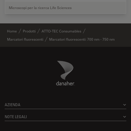
Microscopi per la ricerca Life Sciences
Home
Prodotti
ATTO-TEC Consumables
Marcatori fluorescenti
Marcatori fluorescenti: 700 nm - 750 nm
Danaher Logo
Footer
AZIENDA
NOTE LEGALI