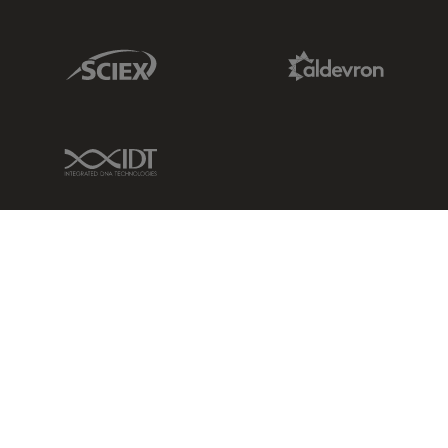
Sciex Link
Aldevron Link
IDT Link