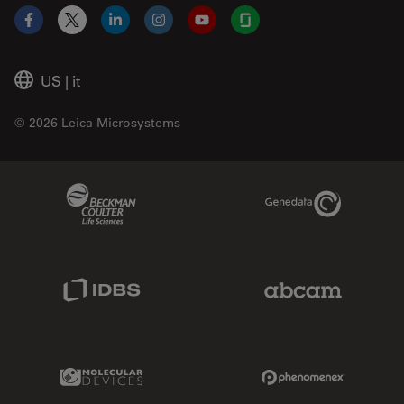
Facebook
X
LinkedIn
Instagram
YouTube
Glassdoor
US
|
it
© 2026 Leica Microsystems
Beckman Coulter Link
Genedata Link
IDBS Link
Abcam Limited
Molecular Devices Link
Phenomenex L