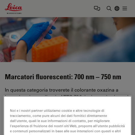
Leica Microsystems Logo
Togg
Inserire il 
Marcatori fluorescenti: 700 nm – 750 nm
In questa categoria troverete il colorante oxazina a
lunga lunghezza d’onda ATTO 700, insieme ai coloranti
carbopyronina assorbenti nel vicino infrarosso (NIR)
Noi e i nostri partner utilizziamo cookie e altre tecnologie di
ATTO 725 e ATTO 740. Come sorgenti di eccitazione
tracciamento, come pure alcuni dei dati fornitici direttamente
possono essere utilizzati laser a diodo potenti con
dall'utente, quali le sue informazioni di contatto, per migliorare
lunghezze d’onda di 705 nm e 730 nm.
l'esperienza di fruizione dei nostri siti Web, proporre all'utente pubblicità
e contenuti personalizzati in base alle sue interazioni con questi e altri