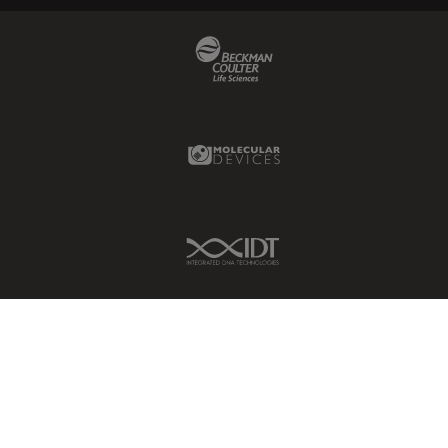
Beckman Coulter Link
Molecular Devices Link
IDT Link