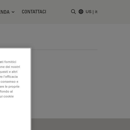
CONTATTACI
ENDA
US
|
it
Inserire il termine di ricerc
ti fornitici
one dei nostri
uesti e altri
e l'efficacia
uo consenso e
are le proprie
 fondo al
sui cookie