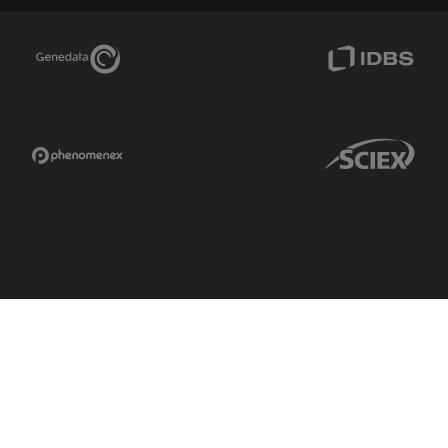
Genedata Link
IDBS Link
Phenomenex Link
Sciex Link