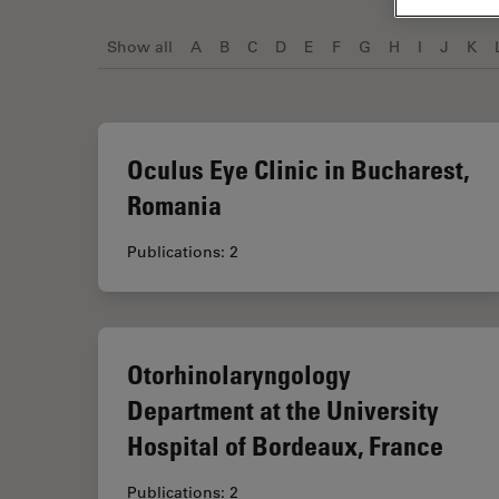
Show all
A
B
C
D
E
F
G
H
I
J
K
Oculus Eye Clinic in Bucharest,
Romania
Publications: 2
Otorhinolaryngology
Department at the University
Hospital of Bordeaux, France
Publications: 2