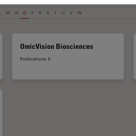
L
M
N
O
P
R
S
T
U
V
W
OmicVision Biosciences
Publications: 0