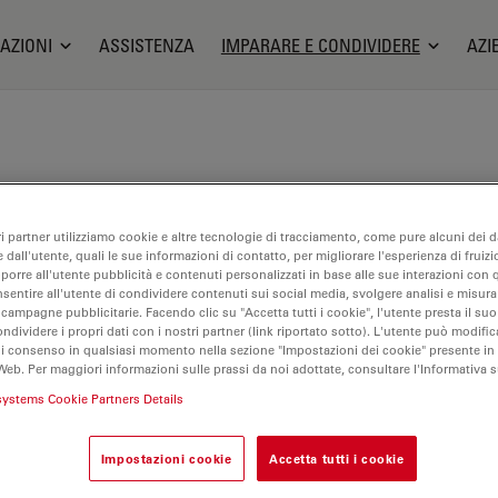
AZIONI
ASSISTENZA
IMPARARE E CONDIVIDERE
AZI
ri partner utilizziamo cookie e altre tecnologie di tracciamento, come pure alcuni dei da
 dall'utente, quali le sue informazioni di contatto, per migliorare l'esperienza di fruizi
oporre all'utente pubblicità e contenuti personalizzati in base alle sue interazioni con q
nsentire all'utente di condividere contenuti sui social media, svolgere analisi e misurar
 campagne pubblicitarie. Facendo clic su "Accetta tutti i cookie", l'utente presta il s
ondividere i propri dati con i nostri partner (link riportato sotto). L'utente può modific
ica Science Lab, our knowledge portal for microscopy.
di consenso in qualsiasi momento nella sezione "Impostazioni dei cookie" presente in
Web. Per maggiori informazioni sulle prassi da noi adottate, consultare l'Informativa 
systems Cookie Partners Details
Impostazioni cookie
Accetta tutti i cookie