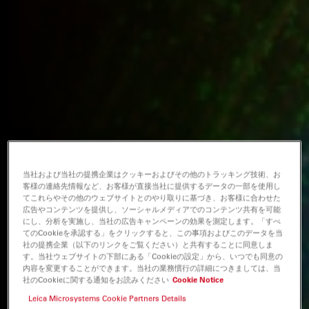
当社および当社の提携企業はクッキーおよびその他のトラッキング技術、お
客様の連絡先情報など、お客様が直接当社に提供するデータの一部を使用し
てこれらやその他のウェブサイトとのやり取りに基づき、お客様に合わせた
広告やコンテンツを提供し、ソーシャルメディアでのコンテンツ共有を可能
にし、分析を実施し、当社の広告キャンペーンの効果を測定します。「すべ
てのCookieを承認する」をクリックすると、この事項およびこのデータを当
社の提携企業（以下のリンクをご覧ください）と共有することに同意しま
す。当社ウェブサイトの下部にある「Cookieの設定」から、いつでも同意の
内容を変更することができます。当社の業務慣行の詳細につきましては、当
社のCookieに関する通知をお読みください
Cookie Notice
Leica Microsystems Cookie Partners Details