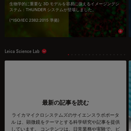
生物学的に重要な 3D モデルを容易に扱えるイメージングシ
ステム：THUNDER システムが登場しました。
(*ISO/IEC 2382:2015 準拠)
Read 
Leica Science Lab
Show subnavigation
最新の記事を読む
ライカマイクロシステムズのサイエンスラボポータ
ル は、顕微鏡をテーマとする科学研究や記事を提供
しています。 コンテンツは、日常業務や実験で、ビ