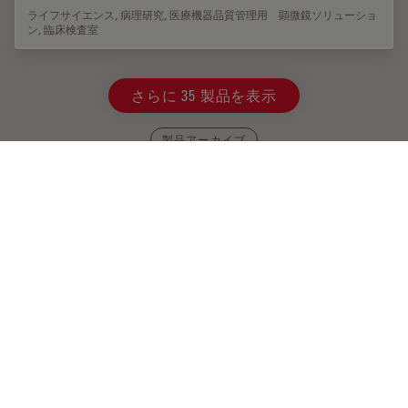
ライフサイエンス
,
病理研究
,
医療機器品質管理用 顕微鏡ソリューショ
ン
,
臨床検査室
さらに 35 製品を表示
製品アーカイブ
光電子相関顕微鏡法（CLEM）
ライカマイクロシステムズ独自のCLEMソリューション
は、サンプルの生存性や品質チェック、精密かつ確実な
3Dターゲティング機能を確保しています。 光電子相関顕
微鏡ソリューションを活用することで、適切な細胞を最良
のタイミングで直接識別し、高解像度のクライオ共焦点デ
ータを入手し、蛍光情報を微細構造コンテクストで捕らえ
ます。