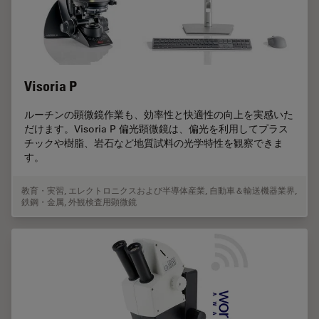
Visoria P
ルーチンの顕微鏡作業も、効率性と快適性の向上を実感いた
だけます。Visoria P 偏光顕微鏡は、偏光を利用してプラス
チックや樹脂、岩石など地質試料の光学特性を観察できま
す。
教育・実習
,
エレクトロニクスおよび半導体産業
,
自動車＆輸送機器業界
,
鉄鋼・金属
,
外観検査用顕微鏡