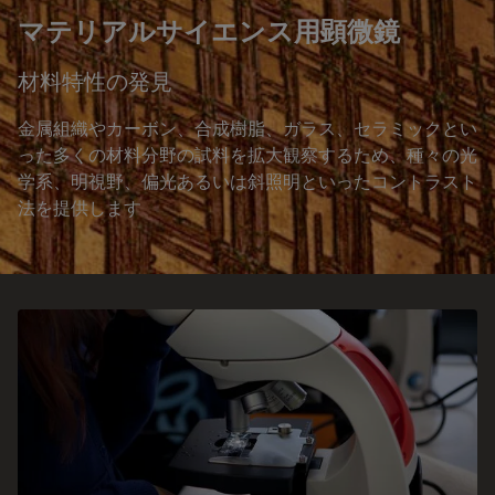
マテリアルサイエンス用顕微鏡
材料特性の発見
金属組織やカーボン、合成樹脂、ガラス、セラミックとい
った多くの材料分野の試料を拡大観察するため、種々の光
学系、明視野、偏光あるいは斜照明といったコントラスト
法を提供します