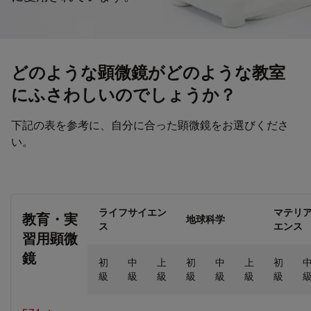
どのような顕微鏡がどのような教室
にふさわしいのでしょうか？
下記の表を参考に、自分に合った顕微鏡をお選びくださ
い。
ライフサイエン
マテリ
教育・実
地球科学
ス
エンス
習用顕微
鏡
初
中
上
初
中
上
初
級
級
級
級
級
級
級