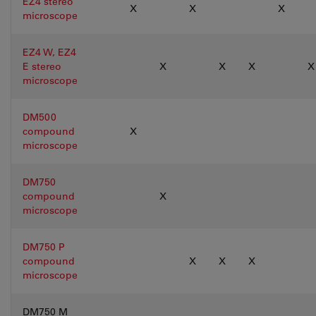
EZ4 stereo
X
X
X
microscope
EZ4 W, EZ4
E stereo
X
X
X
X
microscope
DM500
compound
X
microscope
DM750
compound
X
microscope
DM750 P
compound
X
X
X
microscope
DM750 M