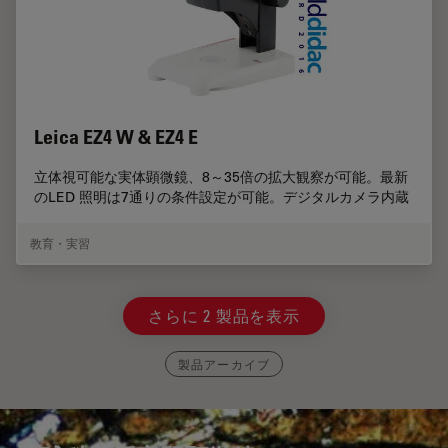
Leica EZ4 W & EZ4 E
立体視可能な実体顕微鏡、8～35倍の拡大観察が可能。最新
のLED 照明は7通りの条件設定が可能。デジタルカメラ内蔵
教育・実習
さらに 2 製品を表示
製品アーカイブ