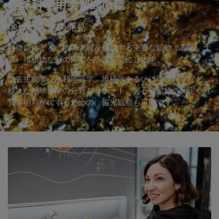
地球科学用実習顕微鏡
地球の進化の発見
顕微鏡による、地球表層を構成する主要な鉱物、岩石、土
壌、堆積物などの同定を学習可能にします。
微古生物学、水利地質学、堆積学あるいは環境科学など、
様々な地球科学の分野をサポート。岩石や鉱物の同定や性
質を明らかにするための、偏光観察も可能です。