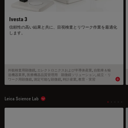
Ivesta 3
信頼性の高い結果と共に、目視検査とリワーク作業を最適化
します。
外観検査用顕微鏡
,
エレクトロニクスおよび半導体産業
,
自動車＆輸
送機器業界
,
医療機器品質管理用 顕微鏡ソリューション
,
組立・リ
ワーク用顕微鏡
,
測定可能な顕微鏡
,
時計産業
,
教育・実習
Product
Leica Science Lab
Show subnavigation