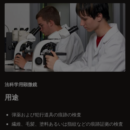
法科学用顕微鏡
用途
弾薬および犯行道具の痕跡の検査
繊維、毛髪、塗料あるいは指紋などの痕跡証拠の検査