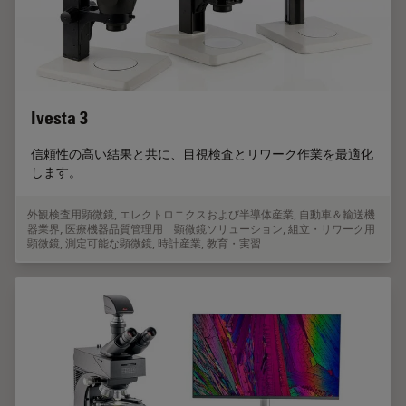
Ivesta 3
信頼性の高い結果と共に、目視検査とリワーク作業を最適化
します。
外観検査用顕微鏡
,
エレクトロニクスおよび半導体産業
,
自動車＆輸送機
器業界
,
医療機器品質管理用 顕微鏡ソリューション
,
組立・リワーク用
顕微鏡
,
測定可能な顕微鏡
,
時計産業
,
教育・実習