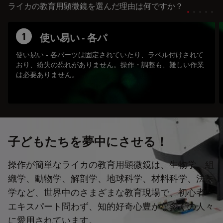
ライカの教育用顕微鏡を選んだ理由は何ですか？
1
使い易い - 各パ
使い易い - 各パーツは固定されていたり、ラベル付けされて
おり、紛失の恐れがありません。操作・調整も、難しい作業
は必要ありません。
子どもたちを夢中にさせる！
操作が簡単なライカの教育用顕微鏡は、生物学、組
織学、動物学、解剖学、地球科学、材料科学、法医
学など、世界中のさまざまな教育現場で、初心者・
エキスパート問わず、知的好奇心豊かな多くの人々
に愛用されています。