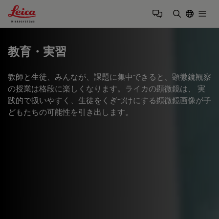
Leica Microsystems Logo
Togg
検索用語を
教育・実習
教師と生徒、みんなが、課題に集中できると、顕微鏡観察
の授業は格段に楽しくなります。ライカの顕微鏡は、 実
践的で扱いやすく、生徒をくぎづけにする顕微鏡画像が子
どもたちの可能性を引き出します。