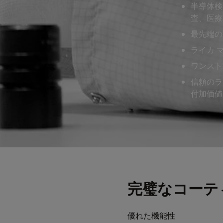
半導体検
査、医療
最先端の
ライカ 
ワンスト
信頼のラ
付加価値
完璧なコーテ
優れた機能性