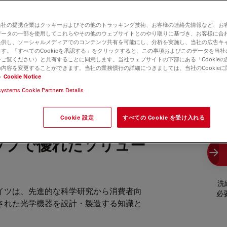
当社の提携企業はクッキーおよびその他のトラッキング技術、お客様の連絡先情報など、お
データの一部を使用してこれらやその他のウェブサイトとのやり取りに基づき、お客様に合
提供し、ソーシャルメディアでのコンテンツ共有を可能にし、分析を実施し、当社の広告キ
す。「すべてのCookieを承認する」をクリックすると、この事項およびこのデータを当
ご覧ください）と共有することに同意します。当社ウェブサイトの下部にある「Cookie
内容を変更することができます。当社の業務慣行の詳細につきましては、当社のCookie
い
Cookie Notice
ツ – OEMパート
systems Cookie Partners Details
Cookie 設定
すべての Cookie を受け入れる
ップで優れたソリュー
洗
イツは、先進的な科学研究から消費者向
必
された光学機器を設計・製造する知識と