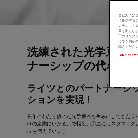
当社および
に提供する
ンテンツを
果を測定しま
下のリンクを
つでも同意の
読みくださ
洗練された光学系: ライ
Leica Micro
ナーシップの代名詞
ライツとのパートナーシ
ションを実現！
長年にわたり優れた光学機器を生み出してきたラ
けの産業にいたるまで幅広い用途にカスタマイズ
技を備えています。