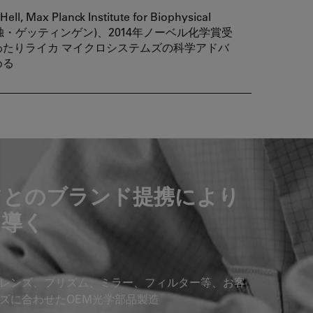
 Hell, Max Planck Institute for Biophysical
ry(独・ゲッティンゲン)、2014年ノーベル化学賞受
わたりライカ マイクロシステムズの科学アドバ
める
ツとのブランド提携により
に導く
レンズ、プリズム、ミラー、フィルター等、お客
ズに合わせたOEM光学部品製造