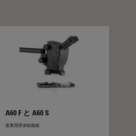
A60 F と A60 S
産業用実体顕微鏡