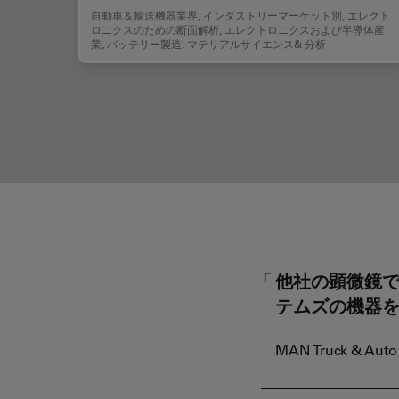
自動車＆輸送機器業界
,
インダストリーマーケット別
,
エレクト
ロニクスのための断面解析
,
エレクトロニクスおよび半導体産
業
,
バッテリー製造
,
マテリアルサイエンス& 分析
他社の顕微鏡
テムズの機器
MAN Truck &