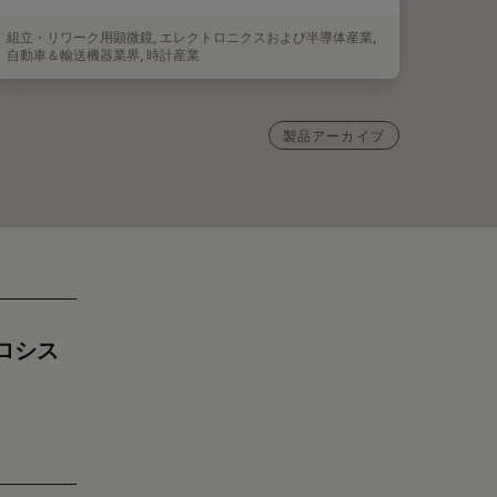
組立・リワーク用顕微鏡
,
エレクトロニクスおよび半導体産業
,
自動車＆輸送機器業界
,
時計産業
製品アーカイブ
ロシス