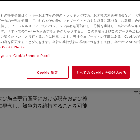
当社の提携企業はクッキーおよびその他のトラッキング技術、お客様の連絡先情報など、お
データの一部を使用してこれらやその他のウェブサイトとのやり取りに基づき、お客様に合
提供し、ソーシャルメディアでのコンテンツ共有を可能にし、分析を実施し、当社の広告キ
す。「すべてのCookieを承認する」をクリックすると、この事項およびこのデータを当
ご覧ください）と共有することに同意します。当社ウェブサイトの下部にある「Cookie
内容を変更することができます。当社の業務慣行の詳細につきましては、当社のCookie
い
Cookie Notice
systems Cookie Partners Details
分析、技術革新に顕微鏡画像ソリューシ
Cookie 設定
すべての Cookie を受け入れる
車や航空宇宙、鉄道、造船などの輸送分
明らかにします。
常
よび航空宇宙産業における現在および将
に専念し、競争力を維持することを可能