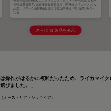
外観検査用顕微鏡
,
エレクトロニクスおよび半導体産業
,
自動車
＆輸送機器業界
,
医療機器品質管理用 顕微鏡ソリューション
,
組立・リワーク用顕微鏡
,
測定可能な顕微鏡
,
時計産業
,
教育・
実習
さらに 13 製品を表示
では操作がはるかに複雑だったため、ライカマイク
を選びました。
 Auto（オーストリア・シュタイア）