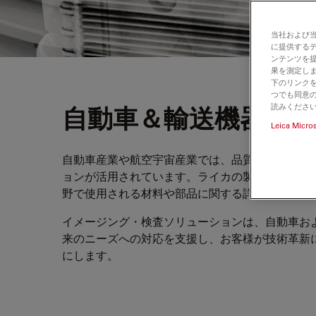
当社および
に提供する
ンテンツを
果を測定しま
下のリンクを
つでも同意の
読みくださ
自動車＆輸送機器業界
Leica Micro
自動車産業や航空宇宙産業では、品質管理、故障
ョンが活用されています。ライカの製品は、自動
野で使用される材料や部品に関する詳細な情報を
イメージング・検査ソリューションは、自動車お
来のニーズへの対応を支援し、お客様が技術革新
にします。