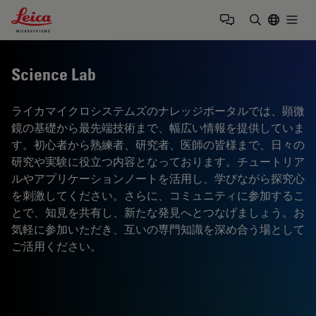
Leica Microsystems Logo
Togg
検索用語を
Science Lab
ライカマイクロシステムズのナレッジポータルでは、顕微
鏡の基礎から最先端技術まで、幅広い情報を提供していま
す。初心者から熟練者、研究者、医師の皆様まで、日々の
研究や実験に役立つ内容となっております。チュートリア
ルやアプリケーションノートを活用し、学びながら探究心
を刺激してください。さらに、コミュニティに参加するこ
とで、知見を共有し、新たな発見へとつなげましょう。お
気軽に参加いただき、互いの専門知識を深め合う場として
ご活用ください。