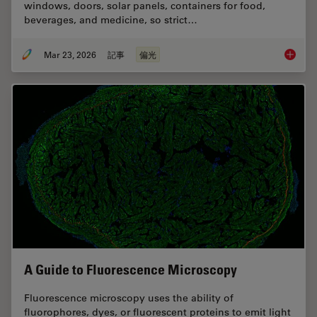
windows, doors, solar panels, containers for food,
beverages, and medicine, so strict…
Mar 23, 2026
記事
偏光
Ensurin
A Guide to Fluorescence Microscopy
Fluorescence microscopy uses the ability of
fluorophores, dyes, or fluorescent proteins to emit light