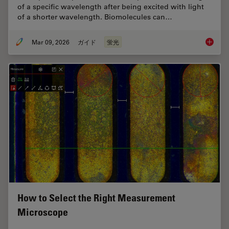
of a specific wavelength after being excited with light
of a shorter wavelength. Biomolecules can…
Mar 09, 2026
ガイド
蛍光
A Guide
How to Select the Right Measurement
Microscope