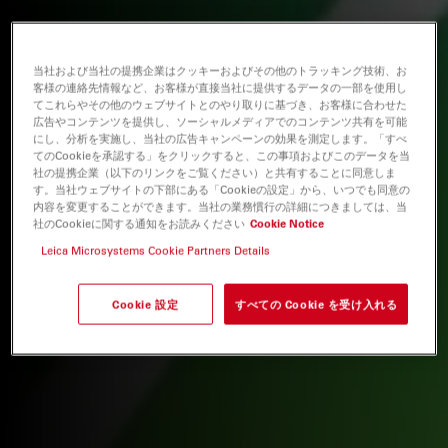
当社および当社の提携企業はクッキーおよびその他のトラッキング技術、お
客様の連絡先情報など、お客様が直接当社に提供するデータの一部を使用し
てこれらやその他のウェブサイトとのやり取りに基づき、お客様に合わせた
広告やコンテンツを提供し、ソーシャルメディアでのコンテンツ共有を可能
にし、分析を実施し、当社の広告キャンペーンの効果を測定します。「すべ
てのCookieを承認する」をクリックすると、この事項およびこのデータを当
社の提携企業（以下のリンクをご覧ください）と共有することに同意しま
す。当社ウェブサイトの下部にある「Cookieの設定」から、いつでも同意の
内容を変更することができます。当社の業務慣行の詳細につきましては、当
社のCookieに関する通知をお読みください
Cookie Notice
Leica Microsystems Cookie Partners Details
Cookie 設定
すべての Cookie を受け入れる