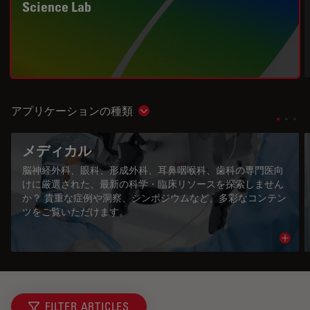
Science Lab
アプリケーションの種類
Show subnavigation
メディカル
脳神経外科、眼科、形成外科、耳鼻咽喉科、歯科の専門医向
けに厳選された、最新の科学・臨床リソースを探索しません
か？ 貴重な症例や洞察、シンポジウムなど、多彩なコンテン
ツをご覧いただけます。
Read 
FILTER ARTICLES