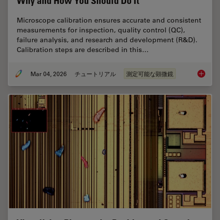
Why and How You Should Do It
Microscope calibration ensures accurate and consistent
measurements for inspection, quality control (QC),
failure analysis, and research and development (R&D).
Calibration steps are described in this…
Mar 04, 2026
チュートリアル
測定可能な顕微鏡
Microsc