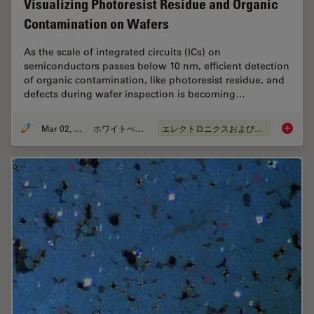
Visualizing Photoresist Residue and Organic
Contamination on Wafers
As the scale of integrated circuits (ICs) on
semiconductors passes below 10 nm, efficient detection
of organic contamination, like photoresist residue, and
defects during wafer inspection is becoming…
Mar 02, 2026
ホワイトぺーパー
エレクトロニクスおよび半導体産業
Visuali