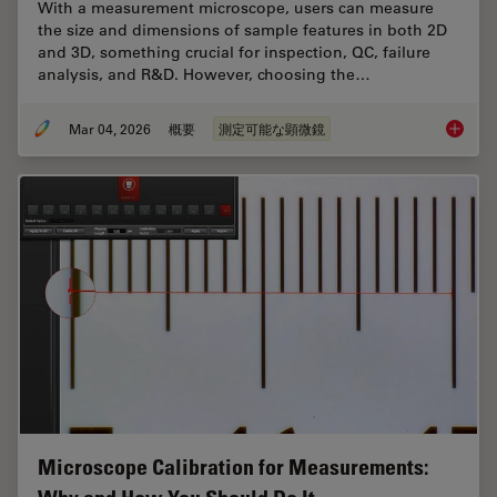
With a measurement microscope, users can measure
the size and dimensions of sample features in both 2D
and 3D, something crucial for inspection, QC, failure
analysis, and R&D. However, choosing the…
Mar 04, 2026
概要
測定可能な顕微鏡
How to 
Microscope Calibration for Measurements: