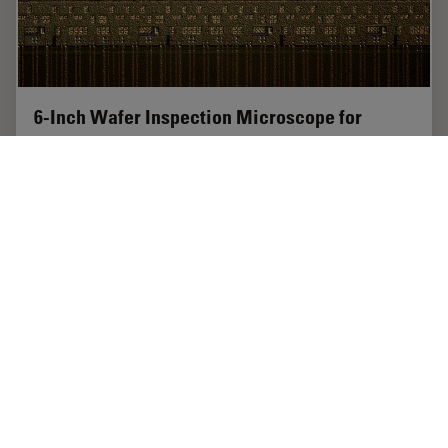
6-Inch Wafer Inspection Microscope for
Reliably Observing Small Height Differences
A 6-inch wafer inspection microscope with automated
and reproducible DIC (differential interference contrast)
imaging, no matter the skill level of users, is described
in this article. Manufacturing…
Feb 26, 2026
記事
エレクトロニクスおよび半導体産業
6-Inch 