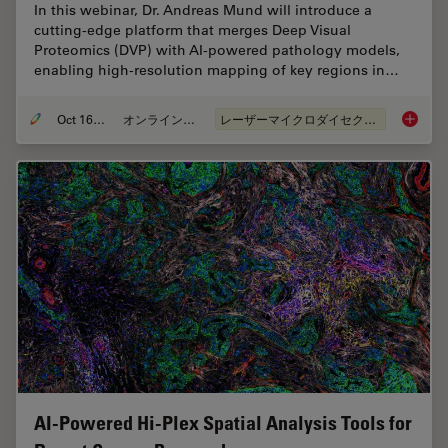
In this webinar, Dr. Andreas Mund will introduce a
cutting-edge platform that merges Deep Visual
Proteomics (DVP) with AI-powered pathology models,
enabling high-resolution mapping of key regions in…
Oct 16, 2025
オンラインセミナー
レーザーマイクロダイセクション（LMD）
AI meet
AI-Powered Hi-Plex Spatial Analysis Tools for