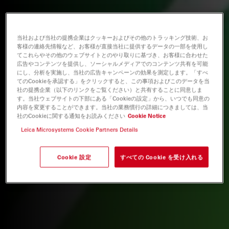
当社および当社の提携企業はクッキーおよびその他のトラッキング技術、お
客様の連絡先情報など、お客様が直接当社に提供するデータの一部を使用し
てこれらやその他のウェブサイトとのやり取りに基づき、お客様に合わせた
広告やコンテンツを提供し、ソーシャルメディアでのコンテンツ共有を可能
にし、分析を実施し、当社の広告キャンペーンの効果を測定します。「すべ
てのCookieを承認する」をクリックすると、この事項およびこのデータを当
社の提携企業（以下のリンクをご覧ください）と共有することに同意しま
す。当社ウェブサイトの下部にある「Cookieの設定」から、いつでも同意の
内容を変更することができます。当社の業務慣行の詳細につきましては、当
社のCookieに関する通知をお読みください
Cookie Notice
Leica Microsystems Cookie Partners Details
Cookie 設定
すべての Cookie を受け入れる