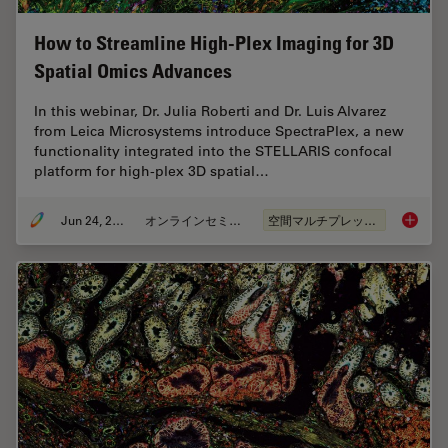
How to Streamline High-Plex Imaging for 3D
Spatial Omics Advances
In this webinar, Dr. Julia Roberti and Dr. Luis Alvarez
from Leica Microsystems introduce SpectraPlex, a new
functionality integrated into the STELLARIS confocal
platform for high-plex 3D spatial…
Jun 24, 2025
オンラインセミナー
空間マルチプレックス
How to 