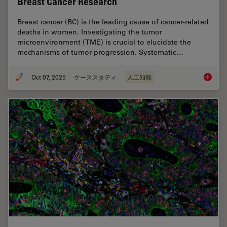
Breast Cancer Research
Breast cancer (BC) is the leading cause of cancer-related
deaths in women. Investigating the tumor
microenvironment (TME) is crucial to elucidate the
mechanisms of tumor progression. Systematic…
Oct 07, 2025
ケーススタディ
人工知能
AI-Powe