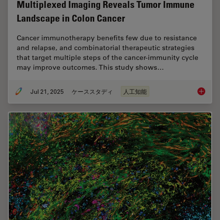
Multiplexed Imaging Reveals Tumor Immune
Landscape in Colon Cancer
Cancer immunotherapy benefits few due to resistance
and relapse, and combinatorial therapeutic strategies
that target multiple steps of the cancer-immunity cycle
may improve outcomes. This study shows…
Jul 21, 2025
ケーススタディ
人工知能
Multipl