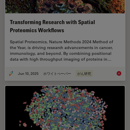
Transforming Research with Spatial
Proteomics Workflows
Spatial Proteomics, Nature Methods 2024 Method of
the Year, is driving research advancements in cancer,
immunology, and beyond. By combining positional
data with high throughput imaging of proteins in…
Jun 10, 2025
ホワイトぺーパー
がん研究
Transfo