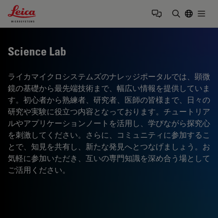
Leica Microsystems Logo
Togg
検索用語を
Science Lab
ライカマイクロシステムズのナレッジポータルでは、顕微
鏡の基礎から最先端技術まで、幅広い情報を提供していま
す。初心者から熟練者、研究者、医師の皆様まで、日々の
研究や実験に役立つ内容となっております。チュートリア
ルやアプリケーションノートを活用し、学びながら探究心
を刺激してください。さらに、コミュニティに参加するこ
とで、知見を共有し、新たな発見へとつなげましょう。お
気軽に参加いただき、互いの専門知識を深め合う場として
ご活用ください。