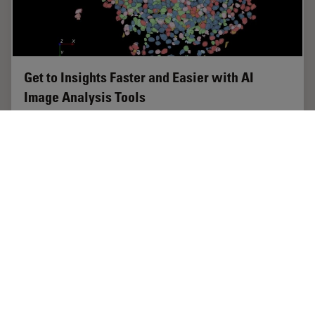
Get to Insights Faster and Easier with AI
Image Analysis Tools
Discover how Aivia helps scientists streamline image
analysis with fast setup, accurate AI detection, and easy
batch processing.
May 22, 2025
オンラインセミナー
人工知能
Get to I