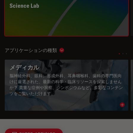
Science Lab
アプリケーションの種類
Show subnavigation
メディカル
脳神経外科、眼科、形成外科、耳鼻咽喉科、歯科の専門医向
けに厳選された、最新の科学・臨床リソースを探索しません
か？ 貴重な症例や洞察、シンポジウムなど、多彩なコンテン
ツをご覧いただけます。
Read 