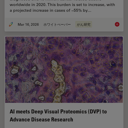
worldwide in 2020. This burden is set to increase, with
a projected increase in cases of ~55% by…
Mar 16, 2026
ホワイトぺーパー
がん研究
History
AI meets Deep Visual Proteomics (DVP) to
Advance Disease Research