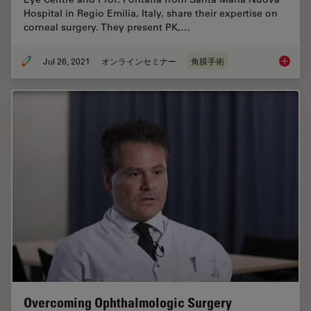
Hospital in Regio Emilia, Italy, share their expertise on
corneal surgery. They present PK,…
Jul 26, 2021
オンラインセミナー
角膜手術
Clinica
Overcoming Ophthalmologic Surgery