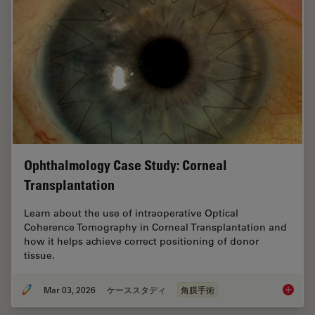
Ophthalmology Case Study: Corneal
Transplantation
Learn about the use of intraoperative Optical
Coherence Tomography in Corneal Transplantation and
how it helps achieve correct positioning of donor
tissue.
Mar 03, 2026
ケーススタディ
角膜手術
Ophthal