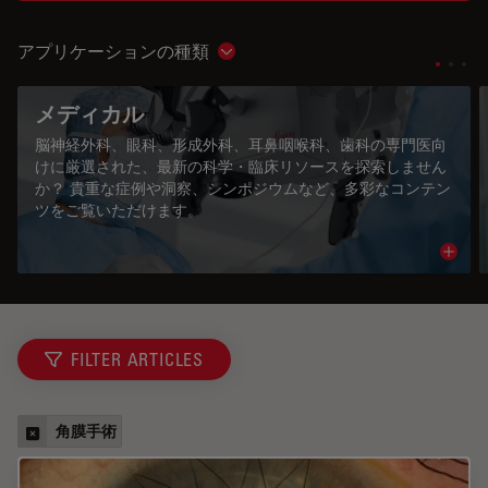
アプリケーションの種類
Show subnavigation
メディカル
脳神経外科、眼科、形成外科、耳鼻咽喉科、歯科の専門医向
けに厳選された、最新の科学・臨床リソースを探索しません
か？ 貴重な症例や洞察、シンポジウムなど、多彩なコンテン
ツをご覧いただけます。
Read 
FILTER ARTICLES
角膜手術