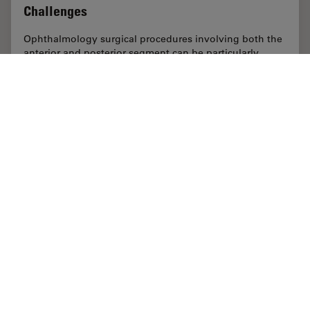
Challenges
Ophthalmology surgical procedures involving both the
anterior and posterior segment can be particularly
challenging. Good visualization is required to operate
with precision and confidence. Prof.…
Mar 15, 2021
記事
眼科
Overcom