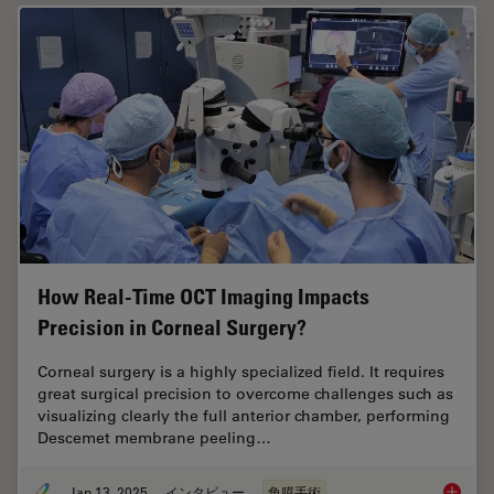
How Real-Time OCT Imaging Impacts
Precision in Corneal Surgery?
Corneal surgery is a highly specialized field. It requires
great surgical precision to overcome challenges such as
visualizing clearly the full anterior chamber, performing
Descemet membrane peeling…
Jan 13, 2025
インタビュー
角膜手術
How Rea