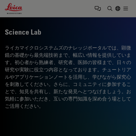
Leica Microsystems Logo
Togg
検索用語を
Science Lab
ライカマイクロシステムズのナレッジポータルでは、顕微
鏡の基礎から最先端技術まで、幅広い情報を提供していま
す。初心者から熟練者、研究者、医師の皆様まで、日々の
研究や実験に役立つ内容となっております。チュートリア
ルやアプリケーションノートを活用し、学びながら探究心
を刺激してください。さらに、コミュニティに参加するこ
とで、知見を共有し、新たな発見へとつなげましょう。お
気軽に参加いただき、互いの専門知識を深め合う場として
ご活用ください。