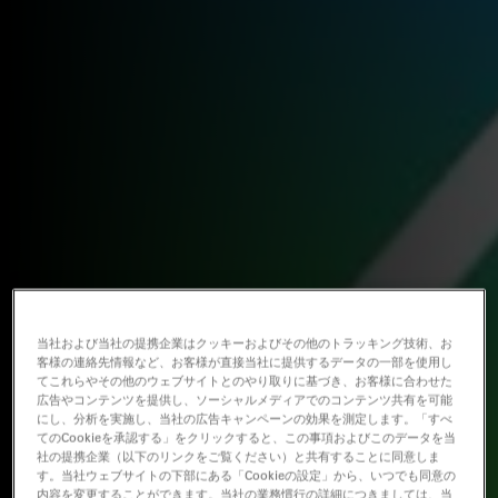
当社および当社の提携企業はクッキーおよびその他のトラッキング技術、お
客様の連絡先情報など、お客様が直接当社に提供するデータの一部を使用し
てこれらやその他のウェブサイトとのやり取りに基づき、お客様に合わせた
広告やコンテンツを提供し、ソーシャルメディアでのコンテンツ共有を可能
にし、分析を実施し、当社の広告キャンペーンの効果を測定します。「すべ
てのCookieを承認する」をクリックすると、この事項およびこのデータを当
社の提携企業（以下のリンクをご覧ください）と共有することに同意しま
す。当社ウェブサイトの下部にある「Cookieの設定」から、いつでも同意の
内容を変更することができます。当社の業務慣行の詳細につきましては、当