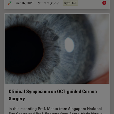
Oct 16, 2023
ケーススタディ
術中OCT
Intraop
Clinical Symposium on OCT-guided Cornea
Surgery
In this recording Prof. Mehta from Singapore National
Eye Centre and Prof. Fontana from Santa Maria Nuova