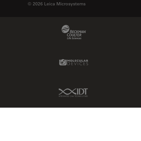
© 2026 Leica Microsystems
EM KMR3
マイクロエレクトロニクス
EM RAPID
マイクロサージェリー
Beckman Coulter Link
EM TIC 3X
マイクロハブ・イメージング
EM TP
メディカル
EM TXP
モデル生物
Molecular Devices Link
EM VCT500
ライトシート顕微鏡
EZ4
ライフサイエンス
Emspira 3
ライブセルイメージング
IDT Link
EnFocus
ラベルフリー
Enersight
レーザーマイクロダイセクショ
ン（LMD）
FL400
レーザー誘起ブレークダウン分
FL560
光法(LIBS)
FL800
ワイドフィールド顕微鏡