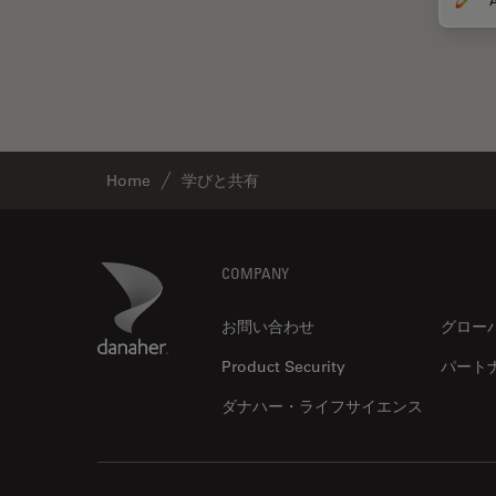
DM8000 M & DM12000 M
クライオ電子顕微鏡
DMi1
クリーニング
DMi8
コーティング
DVM6
コヒーレントラマン散乱(CRS)
EL6000
Home
学びと共有
サンフランシスコ・イノベーシ
ョン・ハブ
EM AC20
サンプル調製
EM ACE200
Footer
Danaher Logo
COMPANY
ゼブラフィッシュの研究
EM ACE600
デジタルマイクロスコープ
お問い合わせ
グロー
EM AFS2
バイオファーマ
Product Security
パート
EM CPD300
バッテリー製造
EM CTD
ダナハー・ライフサイエンス
プリント基板（PCB）
EM GP2
ボストン・イノベーション・ハ
EM ICE
ブ