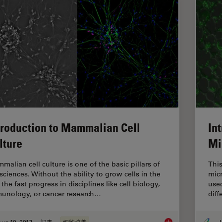
troduction to Mammalian Cell
In
lture
Mi
malian cell culture is one of the basic pillars of
This
 sciences. Without the ability to grow cells in the
mic
 the fast progress in disciplines like cell biology,
used
unology, or cancer research…
dif
ug 10, 2017
記事
細胞培養
J