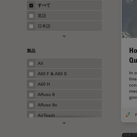
概要
すべて
Neurovascular Surgery
ガイド
英語
Red Reflex
日本語
SEM
Service
Ho
製品
STED
Qu
STELLARISの機能
All
TEM
In 
A60 F & A60 S
lin
Thunderイメージング
A60 H
con
med
TIRF
ARveo 8
gr
Upright Microscopy
ARveo 8x
アプリケーションノート
F
AirTeach
イオンビームミリング
Aivia
インダストリー
Cell DIVE