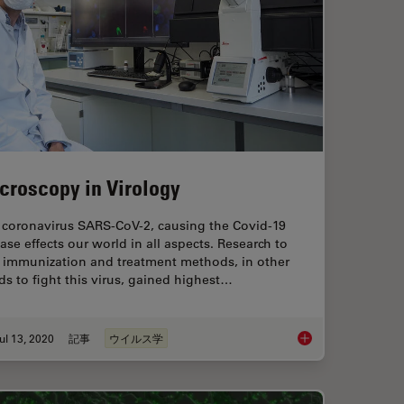
croscopy in Virology
 coronavirus SARS-CoV-2, causing the Covid-19
ase effects our world in all aspects. Research to
d immunization and treatment methods, in other
s to fight this virus, gained highest…
ul 13, 2020
記事
ウイルス学
ell Culture Quick Check
Microscopy in Virolo