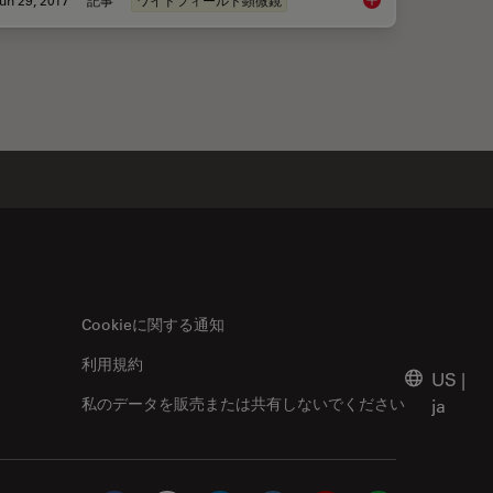
malian Cell Culture
Introduction to Wide
Cookieに関する通知
利用規約
US
|
私のデータを販売または共有しないでください
ja