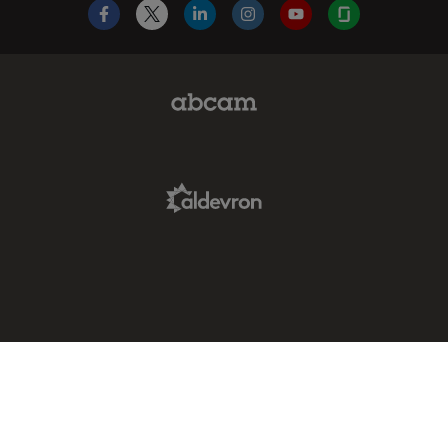
Facebook
X
LinkedIn
Instagram
YouTube
Glassdoor
Abcam Limited Link
Aldevron Link