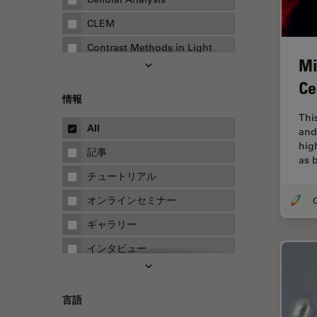
CLEM
Contrast Methods in Light
Mi
Microscopy
Ce
Drosophila Research
情報
EMBLイメージングセンター
Thi
All
and
FLIM（蛍光寿命イメージング顕
hig
微鏡法）
記事
as 
FluoSync
チュートリアル
FRAP
オンラインセミナー
O
FRET
ギャラリー
Fテクニック
インタビュー
HyD
ホワイトぺーパー
Inverted Microscopy
ケーススタディ
言語
Neuro-Oncology