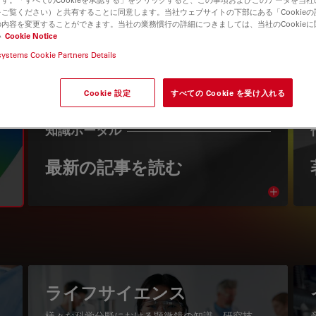
ご覧ください）と共有することに同意します。当社ウェブサイトの下部にある「Cookie
内容を変更することができます。当社の業務慣行の詳細につきましては、当社のCookie
い
Cookie Notice
systems Cookie Partners Details
Cookie 設定
すべての Cookie を受け入れる
知識ポータル
最新の記事を読む
Read arti
igation
ライフサイエンス
様々な科学分野における顕微鏡の知識、研究技