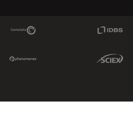
Genedata Link
IDBS Link
Phenomenex Link
Sciex Link