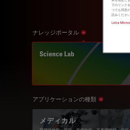
下のリンクを
つでも同意の
読みくださ
Leica Micro
ナレッジポータル
Show subnavigation
Science Lab
アプリケーションの種類
Show subnav
メディカル
脳神経外科、眼科、形成外科、耳鼻咽喉科、歯科