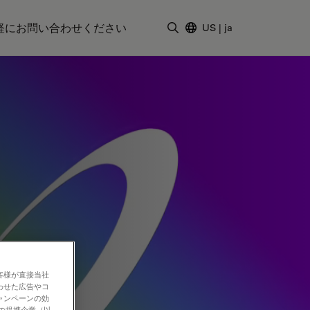
軽にお問い合わせください
US
|
ja
検索用語を入力
客様が直接当社
わせた広告やコ
ャンペーンの効
社の提携企業（以