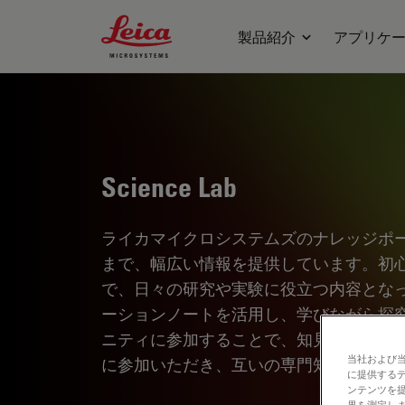
Leica Microsystems Logo
製品紹介
アプリケ
Science Lab
ライカマイクロシステムズのナレッジポ
まで、幅広い情報を提供しています。初
で、日々の研究や実験に役立つ内容とな
ーションノートを活用し、学びながら探
ニティに参加することで、知見を共有し
当社および
に参加いただき、互いの専門知識を深め
に提供する
ンテンツを
果を測定しま