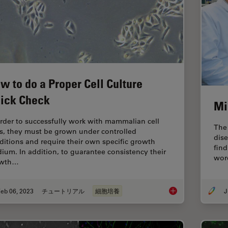
w to do a Proper Cell Culture
ick Check
Mi
order to successfully work with mammalian cell
The
es, they must be grown under controlled
dise
ditions and require their own specific growth
fin
ium. In addition, to guarantee consistency their
word
owth…
eb 06, 2023
チュートリアル
細胞培養
J
How to do a Proper C