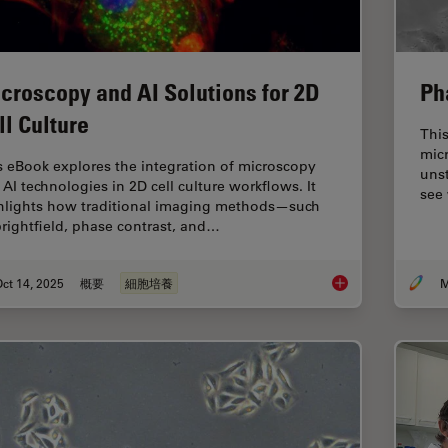
croscopy and AI Solutions for 2D
Ph
ll Culture
This
micr
s eBook explores the integration of microscopy
unst
 AI technologies in 2D cell culture workflows. It
see 
hlights how traditional imaging methods—such
brightfield, phase contrast, and…
ct 14, 2025
概要
細胞培養
M
Microscopy and AI So