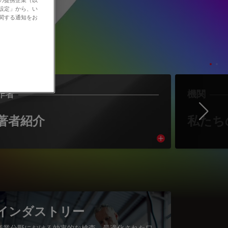
の設定」から、い
に関する通知をお
作者
機関
Ne
著者紹介
私たち
cle
Read article
インダストリー
産業分野における効率的な検査、最適化されたワ