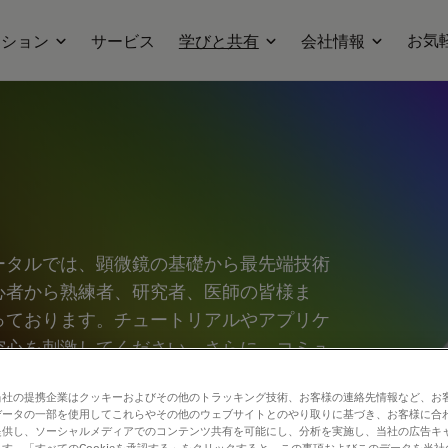
お気
ーション
サービス
学びと共有
会社情報
ータルでは、顕微鏡の基礎から最先端技術
心者から熟練者、研究者、医師の皆様ま
っております。チュートリアルやアプリケ
究心を刺激してください。さらに、コミュ
、新たな発見へとつなげましょう。お気軽
当社の提携企業はクッキーおよびその他のトラッキング技術、お客様の連絡先情報など、お
合う場としてご活用ください。
データの一部を使用してこれらやその他のウェブサイトとのやり取りに基づき、お客様に合
提供し、ソーシャルメディアでのコンテンツ共有を可能にし、分析を実施し、当社の広告キ
す。「すべてのCookieを承認する」をクリックすると、この事項およびこのデータを当