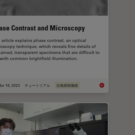
ase Contrast and Microscopy
 article explains phase contrast, an optical
oscopy technique, which reveals fine details of
ained, transparent specimens that are difficult to
with common brightfield illumination.
ar 16, 2023
チュートリアル
位相差顕微鏡
lutions for 2D Cell Culture
Phase Contrast and 