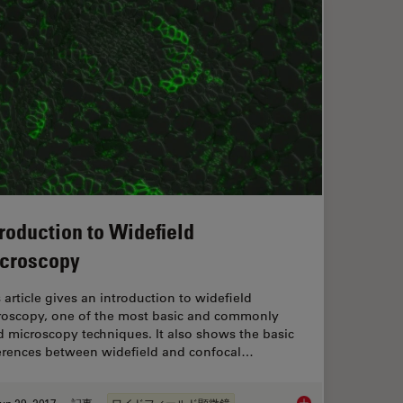
troduction to Widefield
croscopy
 article gives an introduction to widefield
roscopy, one of the most basic and commonly
 microscopy techniques. It also shows the basic
ferences between widefield and confocal…
un 29, 2017
記事
ワイドフィールド顕微鏡