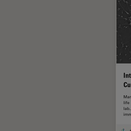
インペリアル・カレッジ・ロン
Cleanliness Analysis Systems
ドンイメージングハブ
DM IL LED
ウイルス学
DM ILM
ウルトラミクロトーム
DM1000
エルゴノミクス
DM1000 LED
エレクトロニクスおよび半導体
DM4 B & DM6 B
産業
DM4 M
エレクトロニクスのための断面
In
解析
DM4 P, DM750 P & Visoria P
Cu
オックスフォード・センター・
DM500
オブ・エクセレンス
Mam
DM6 FS
オルガノイド＋3D細胞培養
life
lab,
DM6 M LIBS
カメラ
imm
DM750
がん研究
DM750 M
クライオSEM
A