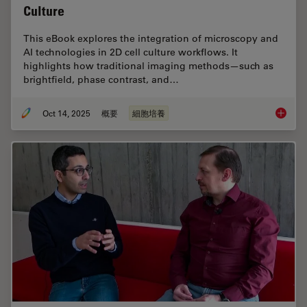
Culture
This eBook explores the integration of microscopy and
AI technologies in 2D cell culture workflows. It
highlights how traditional imaging methods—such as
brightfield, phase contrast, and…
Oct 14, 2025
概要
細胞培養
Microsco