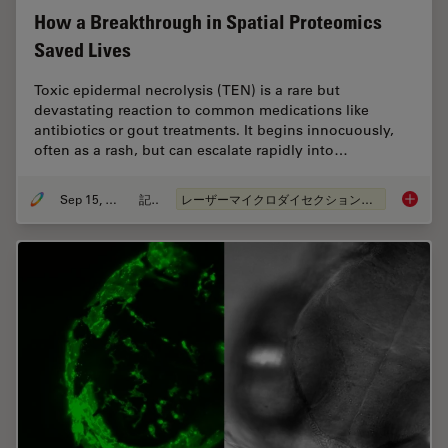
How a Breakthrough in Spatial Proteomics
Saved Lives
Toxic epidermal necrolysis (TEN) is a rare but
devastating reaction to common medications like
antibiotics or gout treatments. It begins innocuously,
often as a rash, but can escalate rapidly into…
Sep 15, 2025
記事
レーザーマイクロダイセクション（LMD）
How a B