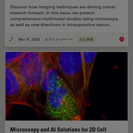
Discover how imaging techniques are driving cancer
research forward. In this issue, we present
comprehensive multimodal studies using microscopy,
as well as new directions in intraoperative cancer…
Mar 11, 2026
ホワイトぺーパー
がん研究
Researc
Microscopy and AI Solutions for 2D Cell