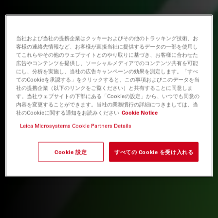
当社および当社の提携企業はクッキーおよびその他のトラッキング技術、お
客様の連絡先情報など、お客様が直接当社に提供するデータの一部を使用し
てこれらやその他のウェブサイトとのやり取りに基づき、お客様に合わせた
広告やコンテンツを提供し、ソーシャルメディアでのコンテンツ共有を可能
にし、分析を実施し、当社の広告キャンペーンの効果を測定します。「すべ
てのCookieを承認する」をクリックすると、この事項およびこのデータを当
社の提携企業（以下のリンクをご覧ください）と共有することに同意しま
す。当社ウェブサイトの下部にある「Cookieの設定」から、いつでも同意の
内容を変更することができます。当社の業務慣行の詳細につきましては、当
社のCookieに関する通知をお読みください
Cookie Notice
Leica Microsystems Cookie Partners Details
Cookie 設定
すべての Cookie を受け入れる