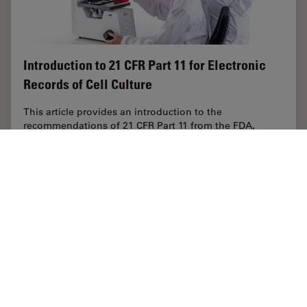
Introduction to 21 CFR Part 11 for Electronic
Records of Cell Culture
This article provides an introduction to the
recommendations of 21 CFR Part 11 from the FDA,
specifically focusing on the audit trail and user
management in the context of cell-culture laboratories.
…
Jan 30, 2025
概要
細胞培養
Introduc