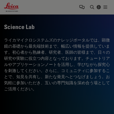
Leica Microsystems Logo
Togg
検索用語を
Science Lab
ライカマイクロシステムズのナレッジポータルでは、顕微
鏡の基礎から最先端技術まで、幅広い情報を提供していま
す。初心者から熟練者、研究者、医師の皆様まで、日々の
研究や実験に役立つ内容となっております。チュートリア
ルやアプリケーションノートを活用し、学びながら探究心
を刺激してください。さらに、コミュニティに参加するこ
とで、知見を共有し、新たな発見へとつなげましょう。お
気軽に参加いただき、互いの専門知識を深め合う場として
ご活用ください。