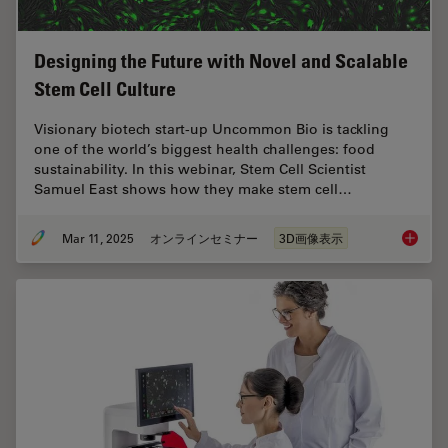
Designing the Future with Novel and Scalable
Stem Cell Culture
Visionary biotech start-up Uncommon Bio is tackling
one of the world’s biggest health challenges: food
sustainability. In this webinar, Stem Cell Scientist
Samuel East shows how they make stem cell…
Mar 11, 2025
オンラインセミナー
3D画像表示
Designi