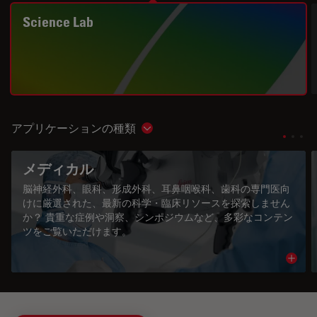
Science Lab
アプリケーションの種類
Show subnavigation
メディカル
脳神経外科、眼科、形成外科、耳鼻咽喉科、歯科の専門医向
けに厳選された、最新の科学・臨床リソースを探索しません
か？ 貴重な症例や洞察、シンポジウムなど、多彩なコンテン
ツをご覧いただけます。
Read 