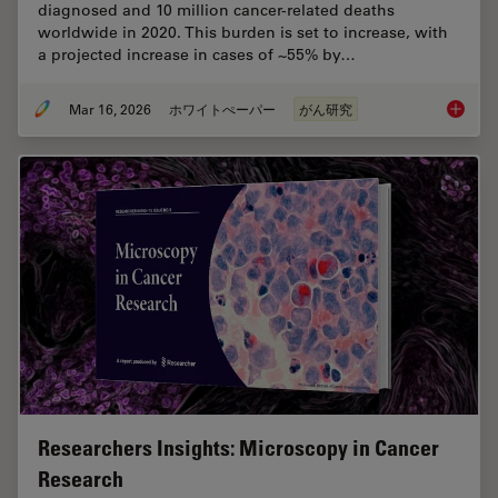
diagnosed and 10 million cancer-related deaths
worldwide in 2020. This burden is set to increase, with
a projected increase in cases of ~55% by…
Mar 16, 2026
ホワイトぺーパー
がん研究
History
Researchers Insights: Microscopy in Cancer
Research