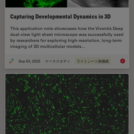
Capturing Developmental Dynamics in 3D
This application note showcases how the Viventis Deep
dual-view light sheet microscope was successfully used
by researchers for exploring high-resolution, long-term
imaging of 3D multicellular models…
Sep 03, 2025
ケーススタディ
ライトシート顕微鏡
Capturi