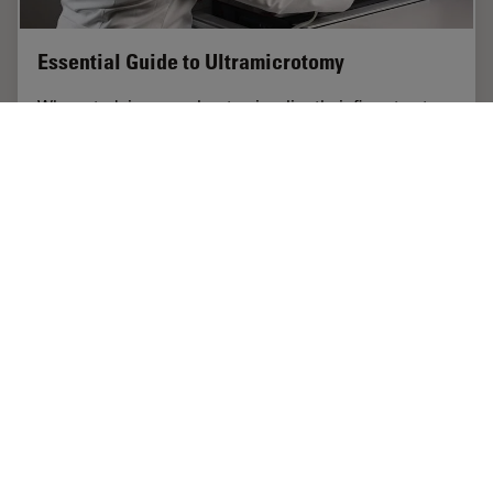
Essential Guide to Ultramicrotomy
When studying samples, to visualize their fine structure
with nanometer scale resolution, most often electron
microscopy is used. There are 2 types: scanning
electron microscopy (SEM) which images the…
Mar 31, 2025
ガイド
電顕試料作製
Essenti