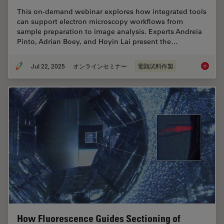
This on-demand webinar explores how integrated tools
can support electron microscopy workflows from
sample preparation to image analysis. Experts Andreia
Pinto, Adrian Boey, and Hoyin Lai present the…
Jul 22, 2025
オンラインセミナー
電顕試料作製
Integra
How Fluorescence Guides Sectioning of