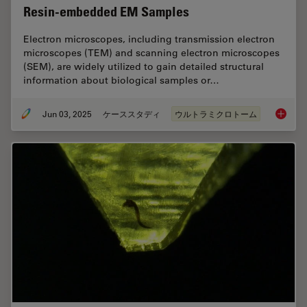
Resin-embedded EM Samples
Electron microscopes, including transmission electron
microscopes (TEM) and scanning electron microscopes
(SEM), are widely utilized to gain detailed structural
information about biological samples or…
Jun 03, 2025
ケーススタディ
ウルトラミクロトーム
How Flu