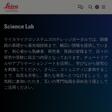
Leica Microsystems Logo
Togg
検索用語を
Science Lab
ライカマイクロシステムズのナレッジポータルでは、顕微
鏡の基礎から最先端技術まで、幅広い情報を提供していま
す。初心者から熟練者、研究者、医師の皆様まで、日々の
研究や実験に役立つ内容となっております。チュートリア
ルやアプリケーションノートを活用し、学びながら探究心
を刺激してください。さらに、コミュニティに参加するこ
とで、知見を共有し、新たな発見へとつなげましょう。お
気軽に参加いただき、互いの専門知識を深め合う場として
ご活用ください。