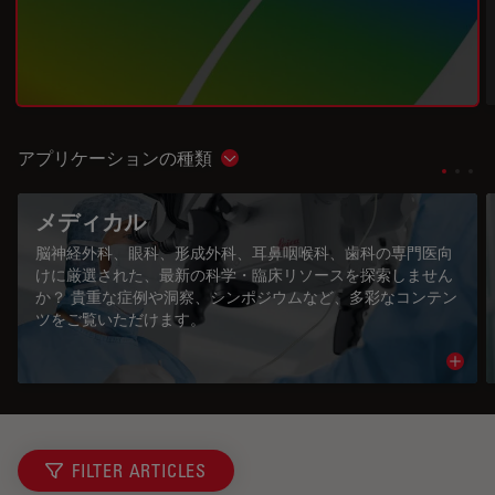
アプリケーションの種類
Show subnavigation
メディカル
脳神経外科、眼科、形成外科、耳鼻咽喉科、歯科の専門医向
けに厳選された、最新の科学・臨床リソースを探索しません
か？ 貴重な症例や洞察、シンポジウムなど、多彩なコンテン
ツをご覧いただけます。
Read 
FILTER ARTICLES