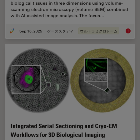
biological tissues in three dimensions using volume-
scanning electron microscopy (volume-SEM) combined
with AI-assisted image analysis. The focus…
Sep 16, 2025
ケーススタディ
ウルトラミクロトーム
Volume 
Integrated Serial Sectioning and Cryo-EM
Workflows for 3D Biological Imaging