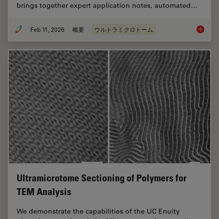
brings together expert application notes, automated…
Feb 11, 2026
概要
ウルトラミクロトーム
Ultrami
Ultramicrotome Sectioning of Polymers for
TEM Analysis
We demonstrate the capabilities of the UC Enuity