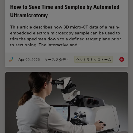
How to Save Time and Samples by Automated
Ultramicrotomy
This article describes how 3D micro-CT data of a resin-
embedded electron microscopy sample can be used to
trim the specimen down to a defined target plane prior
to sectioning. The interactive and…
Apr 09, 2025
ケーススタディ
ウルトラミクロトーム
How to 