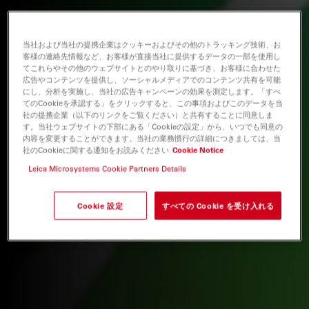
当社および当社の提携企業はクッキーおよびその他のトラッキング技術、お
客様の連絡先情報など、お客様が直接当社に提供するデータの一部を使用し
てこれらやその他のウェブサイトとのやり取りに基づき、お客様に合わせた
広告やコンテンツを提供し、ソーシャルメディアでのコンテンツ共有を可能
にし、分析を実施し、当社の広告キャンペーンの効果を測定します。「すべ
てのCookieを承認する」をクリックすると、この事項およびこのデータを当
社の提携企業（以下のリンクをご覧ください）と共有することに同意しま
す。当社ウェブサイトの下部にある「Cookieの設定」から、いつでも同意の
内容を変更することができます。当社の業務慣行の詳細につきましては、当
社のCookieに関する通知をお読みください
Cookie Notice
Leica Microsystems Cookie Partners Details
Cookie 設定
すべての Cookie を受け入れる