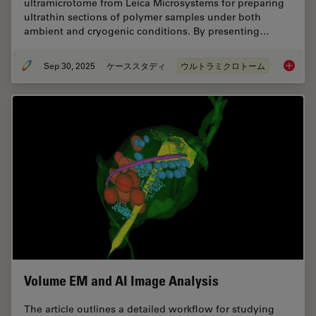
ultramicrotome from Leica Microsystems for preparing
ultrathin sections of polymer samples under both
ambient and cryogenic conditions. By presenting…
Sep 30, 2025
ケーススタディ
ウルトラミクロトーム
Ultrami
Volume EM and AI Image Analysis
The article outlines a detailed workflow for studying