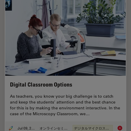
Digital Classroom Options
As teachers, you know your big challenge is to catch
and keep the students’ attention and the best chance
for this is by making the environment interactive. In the
case of the Microscopy Classroom, we…
Jul 09, 2019
オンラインセミナー
デジタルマイクロスコープ
Digital