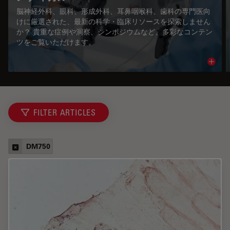
脳神経外科、眼科、形成外科、耳鼻咽喉科、歯科の専門医向
けに厳選された、最新の科学・臨床リソースを探索しません
か？ 貴重な症例や洞察、シンポジウムなど、多彩なコンテン
ツをご覧いただけます。
Read 
FILTER ARTICLES
DM750