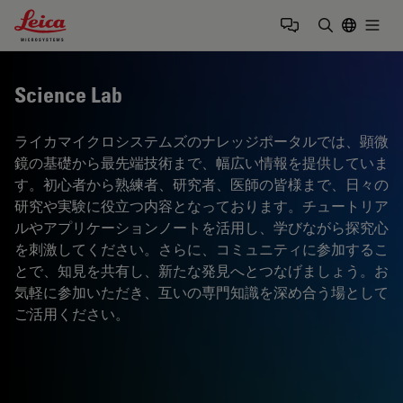
Leica Microsystems Logo
Togg
検索用語を
Science Lab
ライカマイクロシステムズのナレッジポータルでは、顕微
鏡の基礎から最先端技術まで、幅広い情報を提供していま
す。初心者から熟練者、研究者、医師の皆様まで、日々の
研究や実験に役立つ内容となっております。チュートリア
ルやアプリケーションノートを活用し、学びながら探究心
を刺激してください。さらに、コミュニティに参加するこ
とで、知見を共有し、新たな発見へとつなげましょう。お
気軽に参加いただき、互いの専門知識を深め合う場として
ご活用ください。