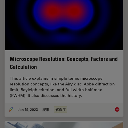
Microscope Resolution: Concepts, Factors and
Calculation
This article explains in simple terms microscope
resolution concepts, like the Airy disc, Abbe diffraction
limit, Rayleigh criterion, and full width half max
(FWHM). It also discusses the history.
Jan 19, 2023
記事
解像度
Microsc