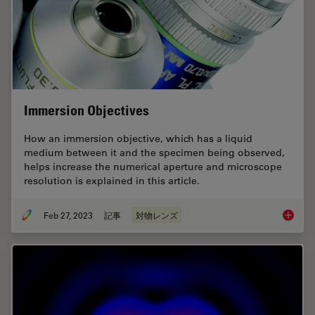
Immersion Objectives
How an immersion objective, which has a liquid
medium between it and the specimen being observed,
helps increase the numerical aperture and microscope
resolution is explained in this article.
Feb 27, 2023
記事
対物レンズ
Immersi