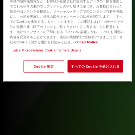
客様の連絡先情報など、お客様が直接当社に提供するデータの一部を使用し
てこれらやその他のウェブサイトとのやり取りに基づき、お客様に合わせた
広告やコンテンツを提供し、ソーシャルメディアでのコンテンツ共有を可能
にし、分析を実施し、当社の広告キャンペーンの効果を測定します。「すべ
てのCookieを承認する」をクリックすると、この事項およびこのデータを当
社の提携企業（以下のリンクをご覧ください）と共有することに同意しま
す。当社ウェブサイトの下部にある「Cookieの設定」から、いつでも同意の
内容を変更することができます。当社の業務慣行の詳細につきましては、当
社のCookieに関する通知をお読みください
Cookie Notice
Leica Microsystems Cookie Partners Details
Cookie 設定
すべての Cookie を受け入れる