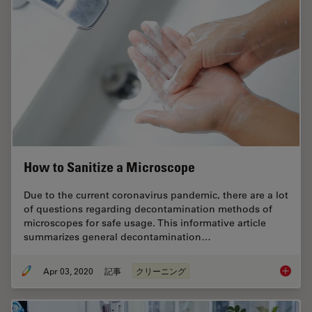
How to Sanitize a Microscope
Due to the current coronavirus pandemic, there are a lot
of questions regarding decontamination methods of
microscopes for safe usage. This informative article
summarizes general decontamination…
Apr 03, 2020
記事
クリーニング
How to 