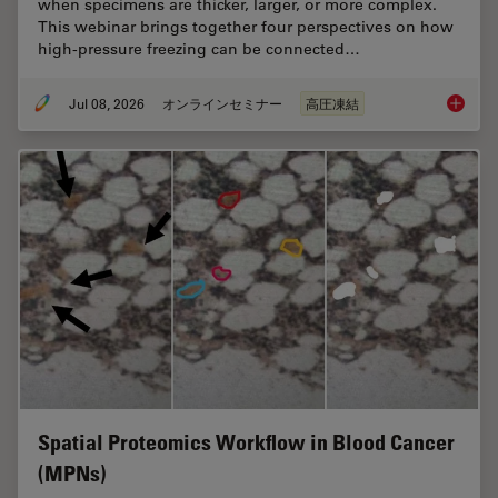
when specimens are thicker, larger, or more complex.
This webinar brings together four perspectives on how
high-pressure freezing can be connected…
Jul 08, 2026
オンラインセミナー
高圧凍結
Cryo-ET
Spatial Proteomics Workflow in Blood Cancer
(MPNs)