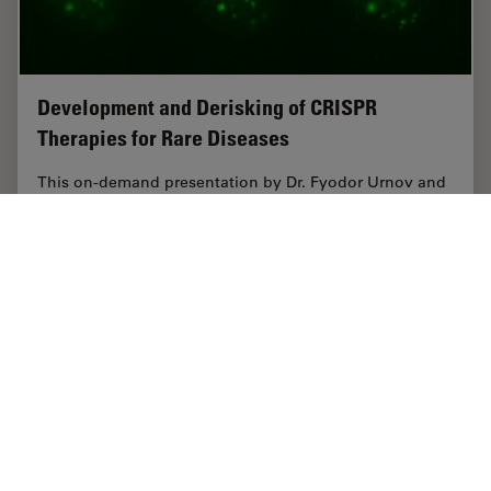
Development and Derisking of CRISPR
Therapies for Rare Diseases
This on-demand presentation by Dr. Fyodor Urnov and
Dr. Sadik Kassim, originally delivered at ASGCT 2025,
focused on a critical challenge in genetic medicine: how
to scale CRISPR therapies from…
Jul 31, 2025
オンラインセミナー
人工知能
Develop