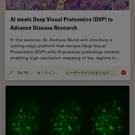
AI meets Deep Visual Proteomics (DVP) to
Advance Disease Research
In this webinar, Dr. Andreas Mund will introduce a
cutting-edge platform that merges Deep Visual
Proteomics (DVP) with AI-powered pathology models,
enabling high-resolution mapping of key regions in…
Oct 16, 2025
オンラインセミナー
レーザーマイクロダイセクション（LMD）
AI meet