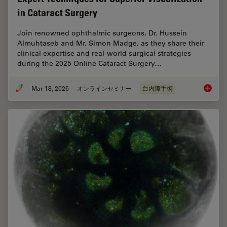
in Cataract Surgery
Join renowned ophthalmic surgeons, Dr. Hussein
Almuhtaseb and Mr. Simon Madge, as they share their
clinical expertise and real-world surgical strategies
during the 2025 Online Cataract Surgery…
Mar 18, 2026
オンラインセミナー
白内障手術
Expert T