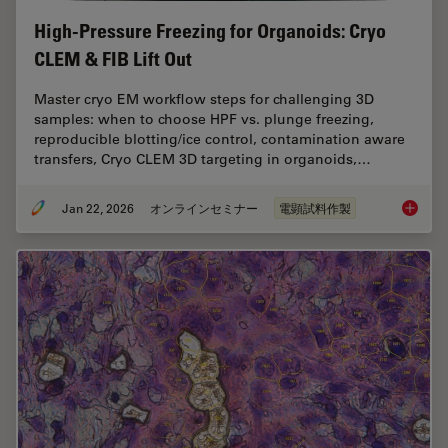
High-Pressure Freezing for Organoids: Cryo
CLEM & FIB Lift Out
Master cryo EM workflow steps for challenging 3D
samples: when to choose HPF vs. plunge freezing,
reproducible blotting/ice control, contamination aware
transfers, Cryo CLEM 3D targeting in organoids,…
Jan 22, 2026
オンラインセミナー
電顕試料作製
High-Pr