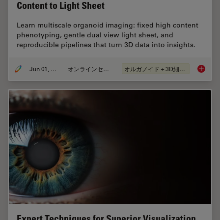
Content to Light Sheet
Learn multiscale organoid imaging: fixed high content
phenotyping, gentle dual view light sheet, and
reproducible pipelines that turn 3D data into insights.
Jun 01, 2026
オンラインセミナー
オルガノイド＋3D細胞培養
Multisc
Expert Techniques for Superior Visualization