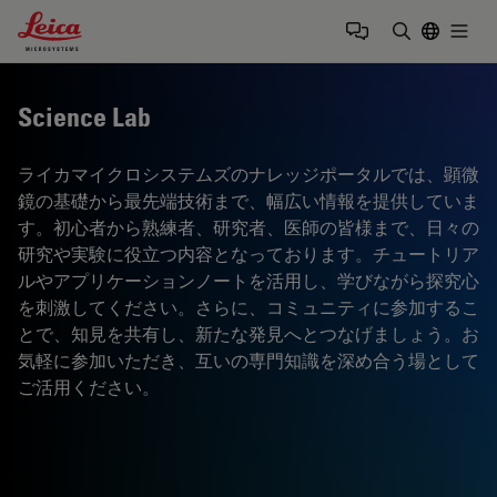
Leica Microsystems Logo
Togg
検索用語を
Science Lab
ライカマイクロシステムズのナレッジポータルでは、顕微
鏡の基礎から最先端技術まで、幅広い情報を提供していま
す。初心者から熟練者、研究者、医師の皆様まで、日々の
研究や実験に役立つ内容となっております。チュートリア
ルやアプリケーションノートを活用し、学びながら探究心
を刺激してください。さらに、コミュニティに参加するこ
とで、知見を共有し、新たな発見へとつなげましょう。お
気軽に参加いただき、互いの専門知識を深め合う場として
ご活用ください。