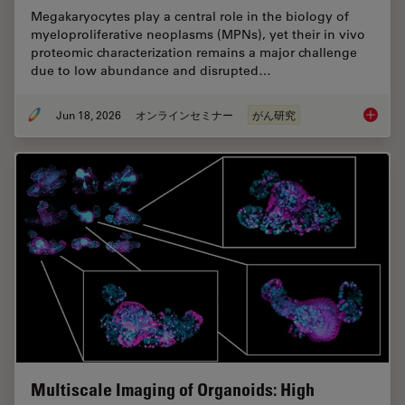
Megakaryocytes play a central role in the biology of
myeloproliferative neoplasms (MPNs), yet their in vivo
proteomic characterization remains a major challenge
due to low abundance and disrupted…
Jun 18, 2026
オンラインセミナー
がん研究
Spatial
Multiscale Imaging of Organoids: High