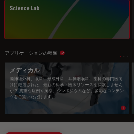
Science Lab
アプリケーションの種類
Show subnavigation
メディカル
脳神経外科、眼科、形成外科、耳鼻咽喉科、歯科の専門医向
けに厳選された、最新の科学・臨床リソースを探索しません
か？ 貴重な症例や洞察、シンポジウムなど、多彩なコンテン
ツをご覧いただけます。
Read 