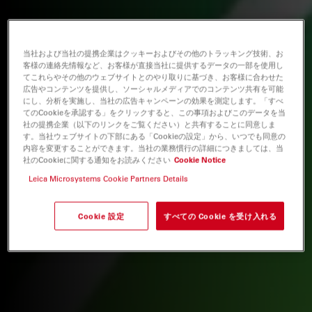
当社および当社の提携企業はクッキーおよびその他のトラッキング技術、お
客様の連絡先情報など、お客様が直接当社に提供するデータの一部を使用し
てこれらやその他のウェブサイトとのやり取りに基づき、お客様に合わせた
広告やコンテンツを提供し、ソーシャルメディアでのコンテンツ共有を可能
にし、分析を実施し、当社の広告キャンペーンの効果を測定します。「すべ
てのCookieを承認する」をクリックすると、この事項およびこのデータを当
社の提携企業（以下のリンクをご覧ください）と共有することに同意しま
す。当社ウェブサイトの下部にある「Cookieの設定」から、いつでも同意の
内容を変更することができます。当社の業務慣行の詳細につきましては、当
社のCookieに関する通知をお読みください
Cookie Notice
Leica Microsystems Cookie Partners Details
Cookie 設定
すべての Cookie を受け入れる