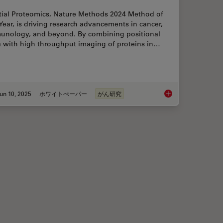
tial Proteomics, Nature Methods 2024 Method of
Year, is driving research advancements in cancer,
unology, and beyond. By combining positional
a with high throughput imaging of proteins in…
un 10, 2025
ホワイトぺーパー
がん研究
ical Reconstructive Surgery
Transforming Resear