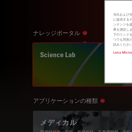
当社および
に提供する
ンテンツを
果を測定しま
ナレッジポータル
Show subnavigation
下のリンクを
つでも同意の
読みくださ
Science Lab
Leica Micro
アプリケーションの種類
Show subnav
メディカル
脳神経外科、眼科、形成外科、耳鼻咽喉科、歯科