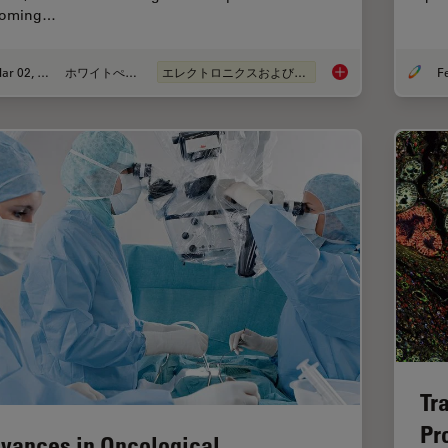
coming…
Mar 02, 2026
ホワイトぺーパー
エレクトロニクスおよび半導体産業
Visualizing Photore
Tr
Pr
vances in Oncological