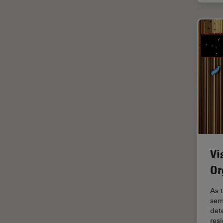
インペリアル・カレッジ・ロン
Cleanliness Analysis Systems
ドンイメージングハブ
DM IL LED
ウイルス学
DM ILM
ウルトラミクロトーム
DM1000
エルゴノミクス
DM1000 LED
エレクトロニクスおよび半導体
DM4 B & DM6 B
産業
DM4 M
エレクトロニクスのための断面
解析
DM4 P, DM750 P & Visoria P
オックスフォード・センター・
DM500
Vi
オブ・エクセレンス
Or
DM6 FS
オルガノイド＋3D細胞培養
DM6 M LIBS
カメラ
As t
sem
DM750
がん研究
det
DM750 M
res
クライオSEM