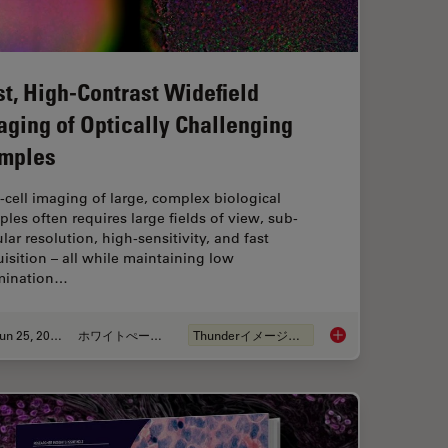
st, High-Contrast Widefield
aging of Optically Challenging
mples
‑cell imaging of large, complex biological
les often requires large fields of view, sub-
ular resolution, high-sensitivity, and fast
isition – all while maintaining low
umination…
Jun 25, 2026
ホワイトぺーパー
Thunderイメージング
anoid Imaging Approach for Early Drug Discovery?
Fast, High-Contrast 