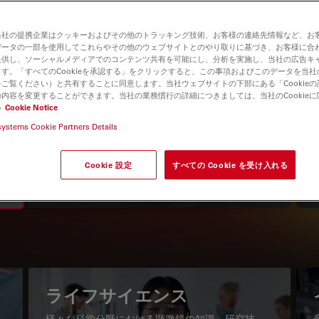
当社の提携企業はクッキーおよびその他のトラッキング技術、お客様の連絡先情報など、お
データの一部を使用してこれらやその他のウェブサイトとのやり取りに基づき、お客様に合
提供し、ソーシャルメディアでのコンテンツ共有を可能にし、分析を実施し、当社の広告キ
す。「すべてのCookieを承認する」をクリックすると、この事項およびこのデータを当
ご覧ください）と共有することに同意します。当社ウェブサイトの下部にある「Cookie
内容を変更することができます。当社の業務慣行の詳細につきましては、当社のCookie
い
Cookie Notice
systems Cookie Partners Details
知識ポータル
最新の記事を読む
Cookie 設定
すべての Cookie を受け入れる
Read arti
igation
ライフサイエンス
様々な科学分野における顕微鏡の知識、研究技