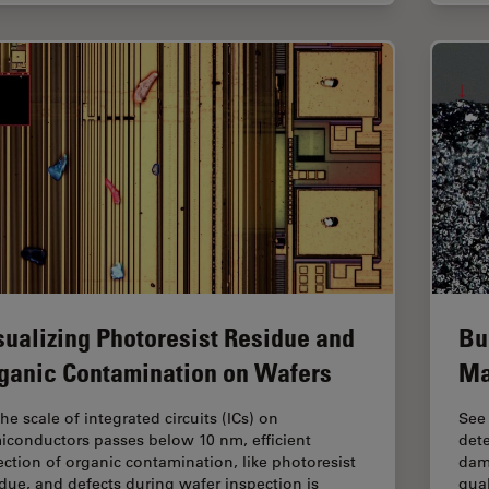
sualizing Photoresist Residue and
Bu
ganic Contamination on Wafers
Ma
he scale of integrated circuits (ICs) on
See
iconductors passes below 10 nm, efficient
dete
ection of organic contamination, like photoresist
dama
idue, and defects during wafer inspection is
qual