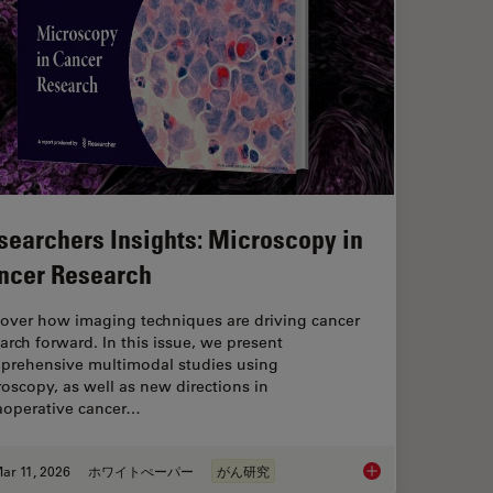
searchers Insights: Microscopy in
ncer Research
cover how imaging techniques are driving cancer
arch forward. In this issue, we present
prehensive multimodal studies using
oscopy, as well as new directions in
raoperative cancer…
ar 11, 2026
ホワイトぺーパー
がん研究
ts and Trends of Microscopy in Cancer Research
Researchers Insights