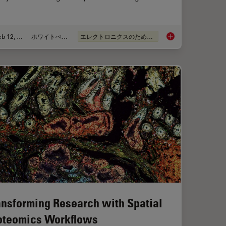
Feb 12, 2026
ホワイトぺーパー
エレクトロニクスのための断面解析
sist Residue and Organic Contamination on Wafers
Burr Detection Duri
ansforming Research with Spatial
oteomics Workflows