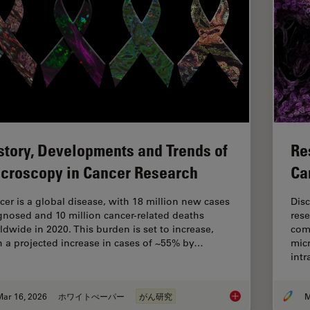
story, Developments and Trends of
Re
croscopy in Cancer Research
Ca
cer is a global disease, with 18 million new cases
Dis
gnosed and 10 million cancer-related deaths
rese
ldwide in 2020. This burden is set to increase,
com
h a projected increase in cases of ~55% by…
micr
int
Mar 16, 2026
ホワイトぺーパー
がん研究
M
History, Developmen