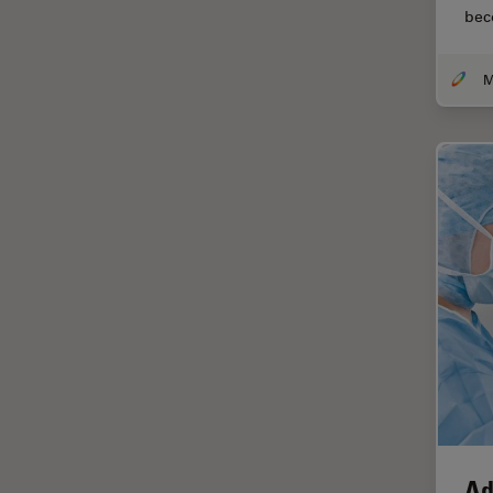
be
DM8000 M & DM12000 M
クライオ電子顕微鏡
DMi1
クリーニング
DMi8
コーティング
DVM6
コヒーレントラマン散乱(CRS)
EL6000
サンフランシスコ・イノベーシ
ョン・ハブ
EM AC20
サンプル調製
EM ACE200
ゼブラフィッシュの研究
EM ACE600
デジタルマイクロスコープ
EM AFS2
バイオファーマ
EM CPD300
バッテリー製造
EM CTD
プリント基板（PCB）
EM GP2
ボストン・イノベーション・ハ
EM ICE
Ad
ブ