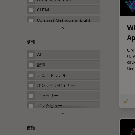
CLEM
Contrast Methods in Light
Wh
Microscopy
Ap
Drosophila Research
情報
EMBLイメージングセンター
Org
All
(CI
FLIM（蛍光寿命イメージング顕
dru
微鏡法）
記事
the
FluoSync
チュートリアル
FRAP
オンラインセミナー
FRET
ギャラリー
Fテクニック
インタビュー
HyD
ホワイトぺーパー
Inverted Microscopy
ケーススタディ
言語
Neuro-Oncology