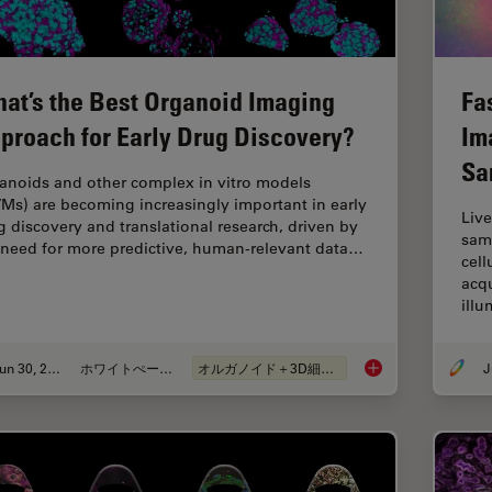
at’s the Best Organoid Imaging
Fa
proach for Early Drug Discovery?
Im
Sa
anoids and other complex in vitro models
VMs) are becoming increasingly important in early
Live
g discovery and translational research, driven by
samp
 need for more predictive, human-relevant data…
cell
acqu
ill
Jun 30, 2026
ホワイトぺーパー
オルガノイド＋3D細胞培養
What’s the Best Org