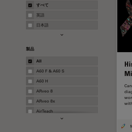
概要
すべて
Neurovascular Surgery
ガイド
英語
Red Reflex
日本語
SEM
Service
製品
STED
STELLARISの機能
All
Hi
TEM
A60 F & A60 S
Mi
Thunderイメージング
A60 H
Can
TIRF
ARveo 8
dia
wor
Upright Microscopy
ARveo 8x
wit
アプリケーションノート
AirTeach
イオンビームミリング
Aivia
インダストリー
Cell DIVE