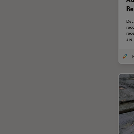
EM KMR3
Re
マイクロエレクトロニクス
EM RAPID
マイクロサージェリー
Dec
EM TIC 3X
rec
マイクロハブ・イメージング
rec
EM TP
are
メディカル
EM TXP
モデル生物
EM VCT500
F
ライトシート顕微鏡
EZ4
ライフサイエンス
Emspira 3
ライブセルイメージング
EnFocus
ラベルフリー
Enersight
レーザーマイクロダイセクショ
ン（LMD）
FL400
レーザー誘起ブレークダウン分
FL560
光法(LIBS)
FL800
ワイドフィールド顕微鏡