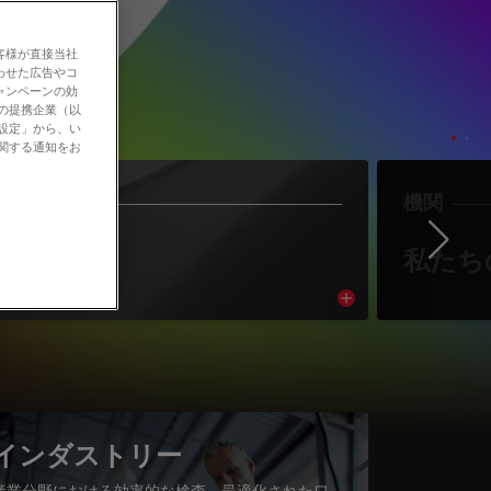
客様が直接当社
わせた広告やコ
ャンペーンの効
社の提携企業（以
の設定」から、い
に関する通知をお
作者
機関
Ne
著者紹介
私たち
cle
Read article
インダストリー
産業分野における効率的な検査、最適化されたワ