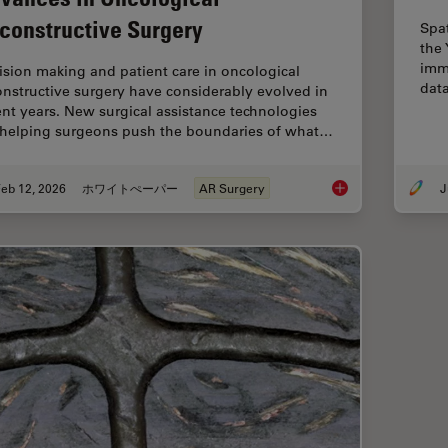
constructive Surgery
Spa
the 
imm
ision making and patient care in oncological
dat
onstructive surgery have considerably evolved in
ent years. New surgical assistance technologies
 helping surgeons push the boundaries of what…
eb 12, 2026
ホワイトぺーパー
AR Surgery
J
Advances in Oncolog