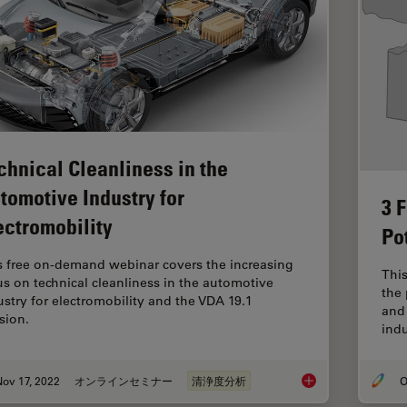
chnical Cleanliness in the
tomotive Industry for
3 
ectromobility
Po
s free on-demand webinar covers the increasing
This
us on technical cleanliness in the automotive
the 
ustry for electromobility and the VDA 19.1
and
sion.
indu
ov 17, 2022
オンラインセミナー
清浄度分析
O
Technical Cleanlines