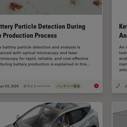
ttery Particle Detection During
Ke
e Production Process
An
 battery particle detection and analysis is
An o
anced with optical microscopy and laser
tech
troscopy for rapid, reliable, and cost-effective
ana
during battery production is explained in this…
manu
arti
pr 03, 2024
ホワイトぺーパー
バッテリー製造
J
Battery Particle Det