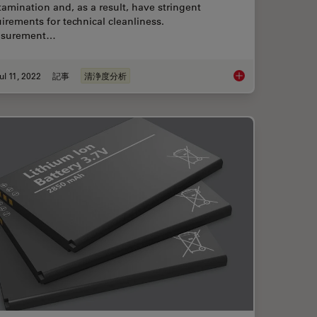
amination and, as a result, have stringent
irements for technical cleanliness.
surement…
ul 11, 2022
記事
清浄度分析
for a Cleanliness Analysis Solution
Cleanliness Analysis