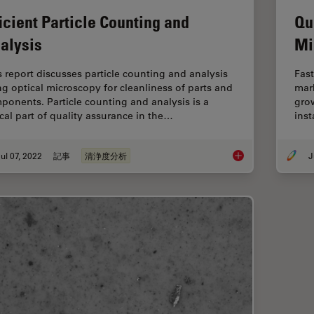
ficient Particle Counting and
Qu
alysis
Mi
s report discusses particle counting and analysis
Fast
ng optical microscopy for cleanliness of parts and
mark
ponents. Particle counting and analysis is a
grow
ical part of quality assurance in the…
inst
ul 07, 2022
記事
清浄度分析
J
Efficient Particle Co