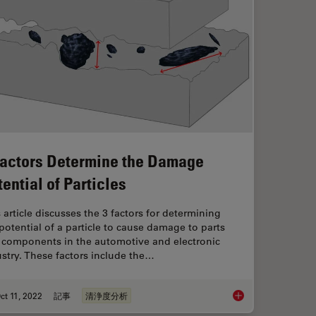
Factors Determine the Damage
tential of Particles
 article discusses the 3 factors for determining
potential of a particle to cause damage to parts
 components in the automotive and electronic
stry. These factors include the…
ct 11, 2022
記事
清浄度分析
s in the Automotive Industry for Electromobility
3 Factors Determine 