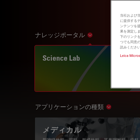
当社および
に提供する
ンテンツを
果を測定しま
ナレッジポータル
Show subnavigation
下のリンクを
つでも同意の
読みくださ
Science Lab
Leica Micro
アプリケーションの種類
Show subnav
メディカル
脳神経外科、眼科、形成外科、耳鼻咽喉科、歯科