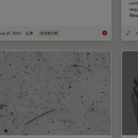
cont
requ
Mea
Aug 25, 2022
記事
清浄度分析
J
Factors to Consider 