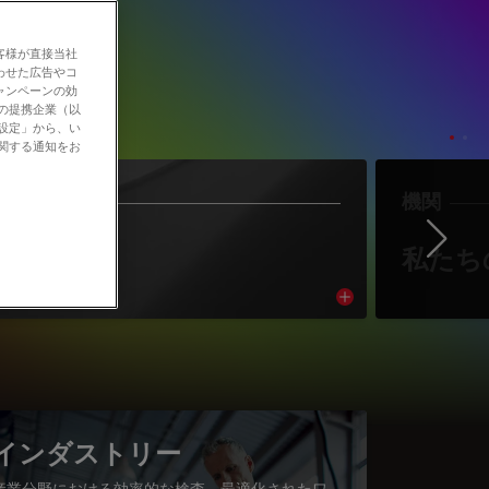
客様が直接当社
わせた広告やコ
ャンペーンの効
社の提携企業（以
の設定」から、い
に関する通知をお
作者
機関
Ne
著者紹介
私たち
cle
Read article
インダストリー
産業分野における効率的な検査、最適化されたワ