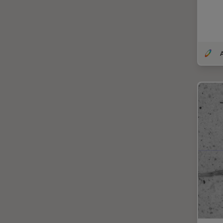
DM8000 M & DM12000 M
クライオ電子顕微鏡
DMi1
クリーニング
DMi8
コーティング
DVM6
コヒーレントラマン散乱(CRS)
EL6000
サンフランシスコ・イノベーシ
ョン・ハブ
EM AC20
サンプル調製
EM ACE200
ゼブラフィッシュの研究
EM ACE600
デジタルマイクロスコープ
EM AFS2
バイオファーマ
EM CPD300
バッテリー製造
EM CTD
プリント基板（PCB）
EM GP2
ボストン・イノベーション・ハ
EM ICE
ブ