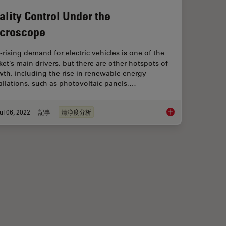
ality Control Under the
croscope
-rising demand for electric vehicles is one of the
et’s main drivers, but there are other hotspots of
th, including the rise in renewable energy
allations, such as photovoltaic panels,…
ul 06, 2022
記事
清浄度分析
unting and Analysis
Quality Control Und