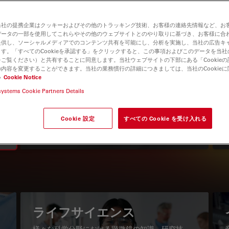
当社の提携企業はクッキーおよびその他のトラッキング技術、お客様の連絡先情報など、お
データの一部を使用してこれらやその他のウェブサイトとのやり取りに基づき、お客様に合
提供し、ソーシャルメディアでのコンテンツ共有を可能にし、分析を実施し、当社の広告キ
す。「すべてのCookieを承認する」をクリックすると、この事項およびこのデータを当
ご覧ください）と共有することに同意します。当社ウェブサイトの下部にある「Cookie
内容を変更することができます。当社の業務慣行の詳細につきましては、当社のCookie
い
Cookie Notice
systems Cookie Partners Details
知識ポータル
最新の記事を読む
Cookie 設定
すべての Cookie を受け入れる
Read arti
igation
ライフサイエンス
様々な科学分野における顕微鏡の知識、研究技