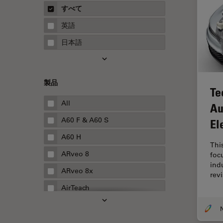
概要
すべて
Neurovascular Surgery
ガイド
英語
Red Reflex
日本語
SEM
Service
製品
STED
Te
STELLARISの機能
All
Au
TEM
A60 F & A60 S
El
Thunderイメージング
A60 H
Thi
TIRF
ARveo 8
foc
ind
Upright Microscopy
ARveo 8x
revi
アプリケーションノート
AirTeach
イオンビームミリング
Aivia
N
インダストリー
Cell DIVE