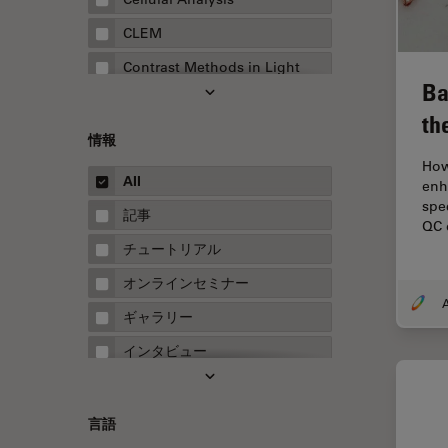
CLEM
Contrast Methods in Light
Ba
Microscopy
th
Drosophila Research
情報
EMBLイメージングセンター
How
All
enh
FLIM（蛍光寿命イメージング顕
spec
微鏡法）
記事
QC 
FluoSync
チュートリアル
FRAP
オンラインセミナー
A
FRET
ギャラリー
Fテクニック
インタビュー
HyD
ホワイトぺーパー
Inverted Microscopy
ケーススタディ
言語
Neuro-Oncology