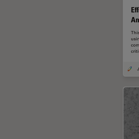
EM KMR3
Ef
マイクロエレクトロニクス
EM RAPID
An
マイクロサージェリー
EM TIC 3X
マイクロハブ・イメージング
Thi
EM TP
usi
メディカル
com
EM TXP
crit
モデル生物
EM VCT500
ライトシート顕微鏡
EZ4
J
ライフサイエンス
Emspira 3
ライブセルイメージング
EnFocus
ラベルフリー
Enersight
レーザーマイクロダイセクショ
ン（LMD）
FL400
レーザー誘起ブレークダウン分
FL560
光法(LIBS)
FL800
ワイドフィールド顕微鏡