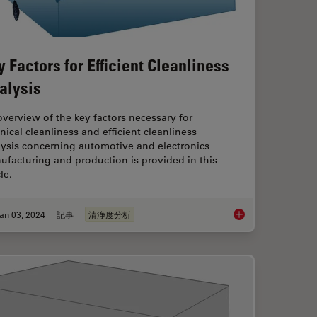
y Factors for Efficient Cleanliness
alysis
verview of the key factors necessary for
nical cleanliness and efficient cleanliness
lysis concerning automotive and electronics
facturing and production is provided in this
cle.
an 03, 2024
記事
清浄度分析
ection During the Production Process
Key Factors for Effic