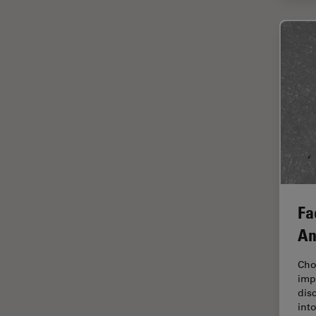
インペリアル・カレッジ・ロン
Cleanliness Analysis Systems
ドンイメージングハブ
DM IL LED
ウイルス学
DM ILM
ウルトラミクロトーム
DM1000
エルゴノミクス
DM1000 LED
エレクトロニクスおよび半導体
DM4 B & DM6 B
産業
DM4 M
エレクトロニクスのための断面
解析
DM4 P, DM750 P & Visoria P
オックスフォード・センター・
Fa
DM500
オブ・エクセレンス
An
DM6 FS
オルガノイド＋3D細胞培養
DM6 M LIBS
Cho
カメラ
impo
DM750
がん研究
dis
int
DM750 M
クライオSEM