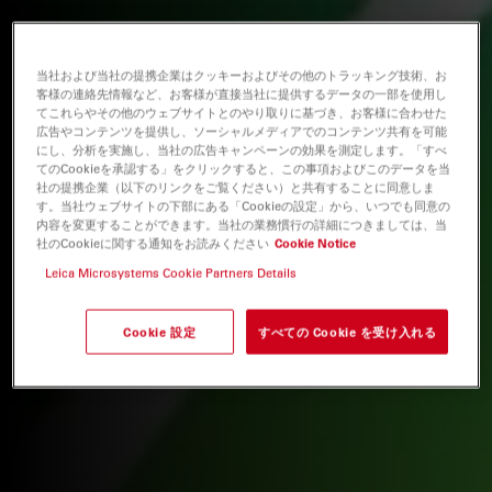
当社および当社の提携企業はクッキーおよびその他のトラッキング技術、お
客様の連絡先情報など、お客様が直接当社に提供するデータの一部を使用し
てこれらやその他のウェブサイトとのやり取りに基づき、お客様に合わせた
広告やコンテンツを提供し、ソーシャルメディアでのコンテンツ共有を可能
にし、分析を実施し、当社の広告キャンペーンの効果を測定します。「すべ
てのCookieを承認する」をクリックすると、この事項およびこのデータを当
社の提携企業（以下のリンクをご覧ください）と共有することに同意しま
す。当社ウェブサイトの下部にある「Cookieの設定」から、いつでも同意の
内容を変更することができます。当社の業務慣行の詳細につきましては、当
社のCookieに関する通知をお読みください
Cookie Notice
Leica Microsystems Cookie Partners Details
Cookie 設定
すべての Cookie を受け入れる