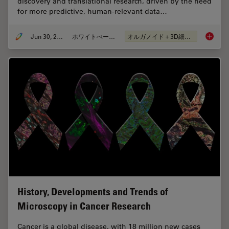
discovery and translational research, driven by the need
for more predictive, human-relevant data…
Jun 30, 2026
ホワイトぺーパー
オルガノイド＋3D細胞培養
What’s 
History, Developments and Trends of
Microscopy in Cancer Research
Cancer is a global disease, with 18 million new cases