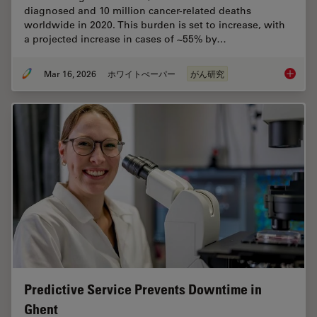
diagnosed and 10 million cancer-related deaths
worldwide in 2020. This burden is set to increase, with
a projected increase in cases of ~55% by…
Mar 16, 2026
ホワイトぺーパー
がん研究
History
Predictive Service Prevents Downtime in
Ghent