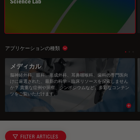
Science Lab
アプリケーションの種類
Show subnavigation
メディカル
脳神経外科、眼科、形成外科、耳鼻咽喉科、歯科の専門医向
けに厳選された、最新の科学・臨床リソースを探索しません
か？ 貴重な症例や洞察、シンポジウムなど、多彩なコンテン
ツをご覧いただけます。
Read 
FILTER ARTICLES