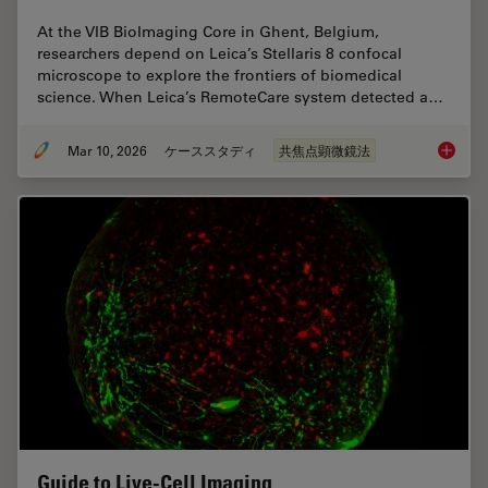
At the VIB BioImaging Core in Ghent, Belgium,
researchers depend on Leica’s Stellaris 8 confocal
microscope to explore the frontiers of biomedical
science. When Leica’s RemoteCare system detected a…
Mar 10, 2026
ケーススタディ
共焦点顕微鏡法
Predict
Guide to Live-Cell Imaging