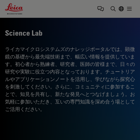
Leica Microsystems Logo
Togg
検索用語を
Science Lab
ライカマイクロシステムズのナレッジポータルでは、顕微
鏡の基礎から最先端技術まで、幅広い情報を提供していま
す。初心者から熟練者、研究者、医師の皆様まで、日々の
研究や実験に役立つ内容となっております。チュートリア
ルやアプリケーションノートを活用し、学びながら探究心
を刺激してください。さらに、コミュニティに参加するこ
とで、知見を共有し、新たな発見へとつなげましょう。お
気軽に参加いただき、互いの専門知識を深め合う場として
ご活用ください。