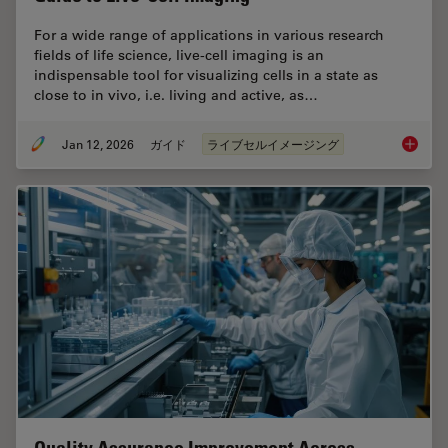
For a wide range of applications in various research
fields of life science, live-cell imaging is an
indispensable tool for visualizing cells in a state as
close to in vivo, i.e. living and active, as…
Jan 12, 2026
ガイド
ライブセルイメージング
Guide t