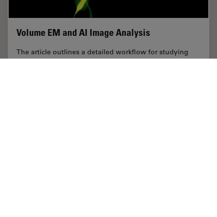
Volume EM and AI Image Analysis
The article outlines a detailed workflow for studying
biological tissues in three dimensions using volume-
scanning electron microscopy (volume-SEM) combined
with AI-assisted image analysis. The focus…
Sep 16, 2025
ケーススタディ
ウルトラミクロトーム
Volume 