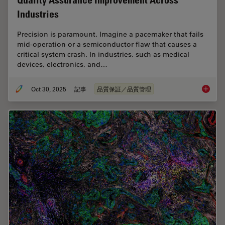
Quality Assurance Improvement Across
Industries
Precision is paramount. Imagine a pacemaker that fails
mid-operation or a semiconductor flaw that causes a
critical system crash. In industries, such as medical
devices, electronics, and…
Oct 30, 2025
記事
品質保証／品質管理
Quality