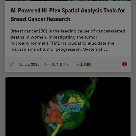
AI-Powered Hi-Plex Spatial Analysis Tools for
Breast Cancer Research
Breast cancer (BC) is the leading cause of cancer-related
deaths in women. Investigating the tumor
microenvironment (TME) is crucial to elucidate the
mechanisms of tumor progression. Systematic…
Oct 07, 2025
ケーススタディ
人工知能
AI-Powe