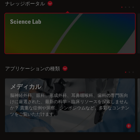
ナレッジポータル
Show subnavigation
Science Lab
アプリケーションの種類
Show subnavigation
メディカル
脳神経外科、眼科、形成外科、耳鼻咽喉科、歯科の専門医向
けに厳選された、最新の科学・臨床リソースを探索しません
か？ 貴重な症例や洞察、シンポジウムなど、多彩なコンテン
ツをご覧いただけます。
Read 