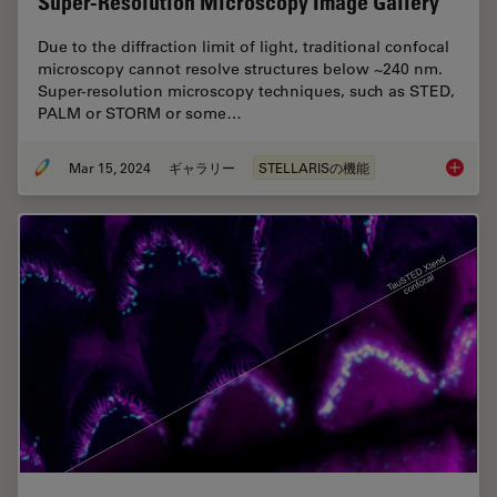
Super-Resolution Microscopy Image Gallery
Due to the diffraction limit of light, traditional confocal
microscopy cannot resolve structures below ~240 nm.
Super-resolution microscopy techniques, such as STED,
PALM or STORM or some…
Mar 15, 2024
ギャラリー
STELLARISの機能
Super-R