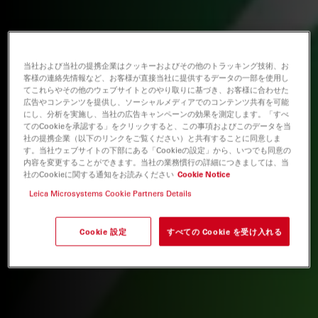
当社および当社の提携企業はクッキーおよびその他のトラッキング技術、お
客様の連絡先情報など、お客様が直接当社に提供するデータの一部を使用し
てこれらやその他のウェブサイトとのやり取りに基づき、お客様に合わせた
広告やコンテンツを提供し、ソーシャルメディアでのコンテンツ共有を可能
にし、分析を実施し、当社の広告キャンペーンの効果を測定します。「すべ
てのCookieを承認する」をクリックすると、この事項およびこのデータを当
社の提携企業（以下のリンクをご覧ください）と共有することに同意しま
す。当社ウェブサイトの下部にある「Cookieの設定」から、いつでも同意の
内容を変更することができます。当社の業務慣行の詳細につきましては、当
社のCookieに関する通知をお読みください
Cookie Notice
Leica Microsystems Cookie Partners Details
Cookie 設定
すべての Cookie を受け入れる