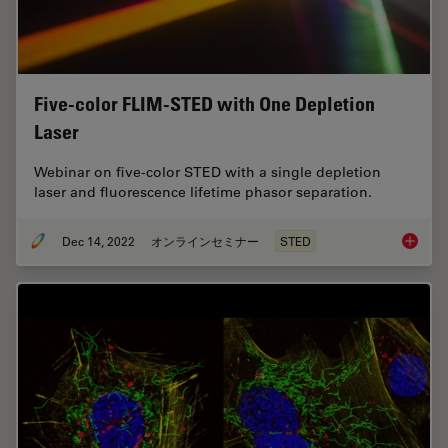
Five-color FLIM-STED with One Depletion
Laser
Webinar on five-color STED with a single depletion
laser and fluorescence lifetime phasor separation.
Dec 14, 2022
オンラインセミナー
STED
Five-co