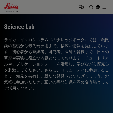
Leica Microsystems Logo
Togg
検索用語を
Science Lab
ライカマイクロシステムズのナレッジポータルでは、顕微
鏡の基礎から最先端技術まで、幅広い情報を提供していま
す。初心者から熟練者、研究者、医師の皆様まで、日々の
研究や実験に役立つ内容となっております。チュートリア
ルやアプリケーションノートを活用し、学びながら探究心
を刺激してください。さらに、コミュニティに参加するこ
とで、知見を共有し、新たな発見へとつなげましょう。お
気軽に参加いただき、互いの専門知識を深め合う場として
ご活用ください。