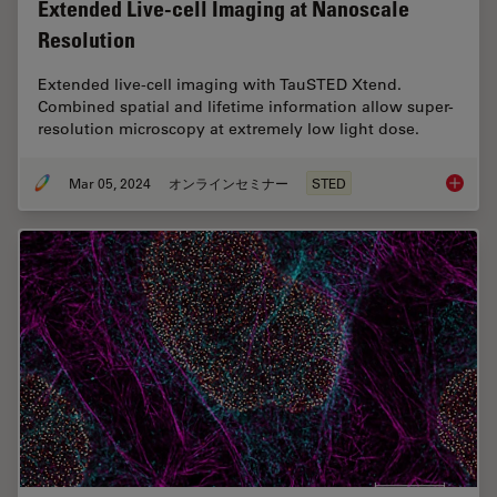
Extended Live-cell Imaging at Nanoscale
Resolution
Extended live-cell imaging with TauSTED Xtend.
Combined spatial and lifetime information allow super-
resolution microscopy at extremely low light dose.
Mar 05, 2024
オンラインセミナー
STED
Extende