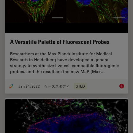
A Versatile Palette of Fluorescent Probes
Researchers at the Max Planck Institute for Medical
Research in Heidelberg have developed a general
strategy to synthesize live-cell compatible fluorogenic
probes, and the result are the new MaP (Max…
Jan 24, 2022
ケーススタディ
STED
A Versat