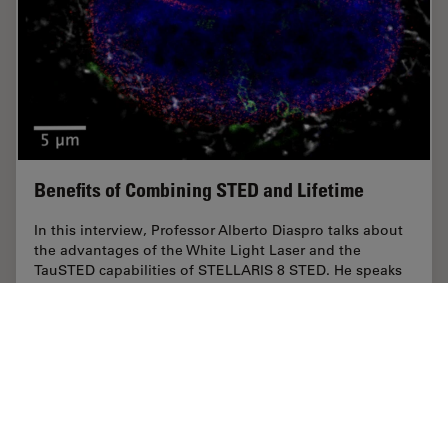
Benefits of Combining STED and Lifetime
In this interview, Professor Alberto Diaspro talks about
the advantages of the White Light Laser and the
TauSTED capabilities of STELLARIS 8 STED. He speaks
about his experience with the confocal…
Sep 15, 2021
インタビュー
STED
Benefit