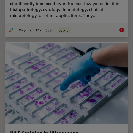
significantly increased over the past few years, be it in
histopathology, cytology, hematology, clinical
microbiology, or other applications. They…
May 06, 2025
記事
カメラ
Clinica