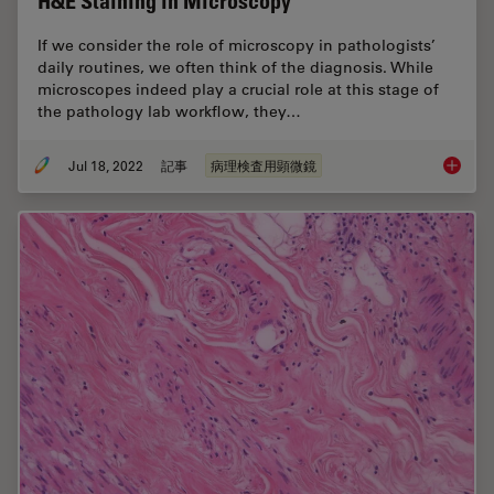
H&E Staining in Microscopy
If we consider the role of microscopy in pathologists’
daily routines, we often think of the diagnosis. While
microscopes indeed play a crucial role at this stage of
the pathology lab workflow, they…
Jul 18, 2022
記事
病理検査用顕微鏡
H&E Sta