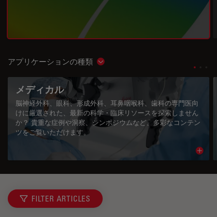
アプリケーションの種類
Show subnavigation
メディカル
脳神経外科、眼科、形成外科、耳鼻咽喉科、歯科の専門医向
けに厳選された、最新の科学・臨床リソースを探索しません
か？ 貴重な症例や洞察、シンポジウムなど、多彩なコンテン
ツをご覧いただけます。
Read 
FILTER ARTICLES