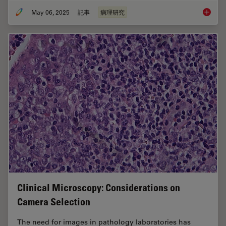
May 06, 2025
記事
病理研究
Factors
Clinical Microscopy: Considerations on
Camera Selection
The need for images in pathology laboratories has