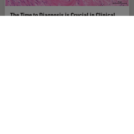
The Time to Diagnosis is Crucial in Clinical
Pathology
Abnormalities in tissues and fluids - that’s what
pathologists are looking for when they examine
specimens under the microscope. What they see and
deduce from their findings is highly influential, as…
Jan 26, 2022
インタビュー
病理検査用顕微鏡
The Time
Home
学びと共有
Danaher Logo
Footer