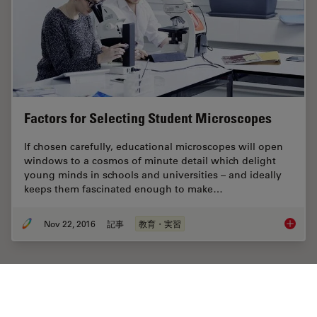
Factors for Selecting Student Microscopes
If chosen carefully, educational microscopes will open
windows to a cosmos of minute detail which delight
young minds in schools and universities – and ideally
keeps them fascinated enough to make…
Nov 22, 2016
記事
教育・実習
Factors
Home
学びと共有