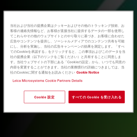
当社および当社の提携企業はクッキーおよびその他のトラッキング技術、お
客様の連絡先情報など、お客様が直接当社に提供するデータの一部を使用し
てこれらやその他のウェブサイトとのやり取りに基づき、お客様に合わせた
広告やコンテンツを提供し、ソーシャルメディアでのコンテンツ共有を可能
にし、分析を実施し、当社の広告キャンペーンの効果を測定します。「すべ
てのCookieを承認する」をクリックすると、この事項およびこのデータを当
社の提携企業（以下のリンクをご覧ください）と共有することに同意しま
す。当社ウェブサイトの下部にある「Cookieの設定」から、いつでも同意の
内容を変更することができます。当社の業務慣行の詳細につきましては、当
社のCookieに関する通知をお読みください
Cookie Notice
Leica Microsystems Cookie Partners Details
Cookie 設定
すべての Cookie を受け入れる