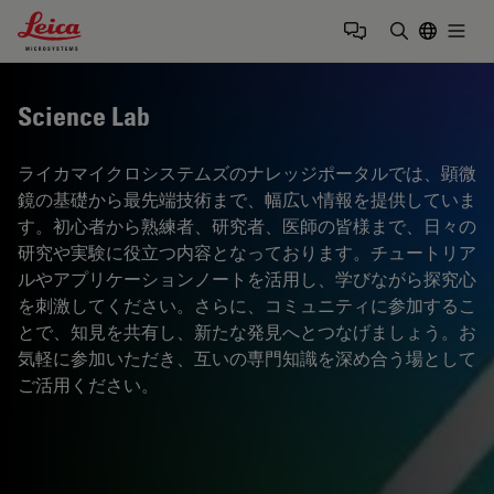
Leica Microsystems Logo
Togg
検索用語を
Science Lab
ライカマイクロシステムズのナレッジポータルでは、顕微
鏡の基礎から最先端技術まで、幅広い情報を提供していま
す。初心者から熟練者、研究者、医師の皆様まで、日々の
研究や実験に役立つ内容となっております。チュートリア
ルやアプリケーションノートを活用し、学びながら探究心
を刺激してください。さらに、コミュニティに参加するこ
とで、知見を共有し、新たな発見へとつなげましょう。お
気軽に参加いただき、互いの専門知識を深め合う場として
ご活用ください。