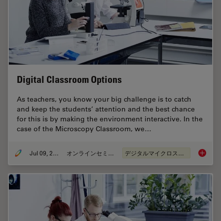
Digital Classroom Options
As teachers, you know your big challenge is to catch
and keep the students’ attention and the best chance
for this is by making the environment interactive. In the
case of the Microscopy Classroom, we…
Jul 09, 2019
オンラインセミナー
デジタルマイクロスコープ
Digital