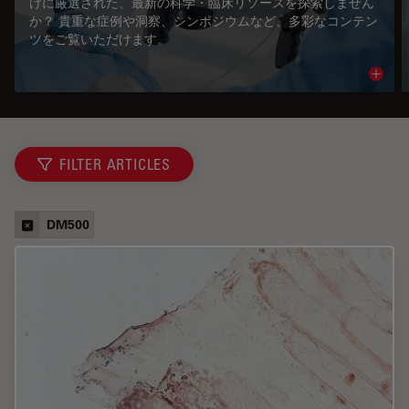
けに厳選された、最新の科学・臨床リソースを探索しません
か？ 貴重な症例や洞察、シンポジウムなど、多彩なコンテン
ツをご覧いただけます。
Read 
FILTER ARTICLES
DM500