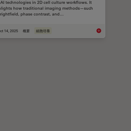
AI technologies in 2D cell culture workflows. It
hlights how traditional imaging methods—such
rightfield, phase contrast, and…
ct 14, 2025
概要
細胞培養
maging
Microscopy and AI So