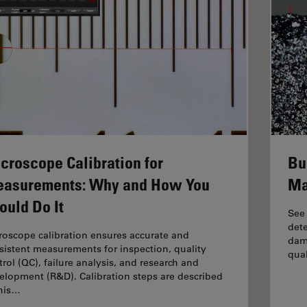
croscope Calibration for
Bu
asurements: Why and How You
Ma
ould Do It
See
dete
roscope calibration ensures accurate and
dama
sistent measurements for inspection, quality
qual
trol (QC), failure analysis, and research and
elopment (R&D). Calibration steps are described
this…