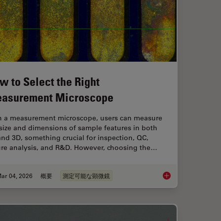
w to Select the Right
asurement Microscope
h a measurement microscope, users can measure
size and dimensions of sample features in both
nd 3D, something crucial for inspection, QC,
lure analysis, and R&D. However, choosing the…
ar 04, 2026
概要
測定可能な顕微鏡
ent Dyes in terms of Applications and Properties
How to Select the R