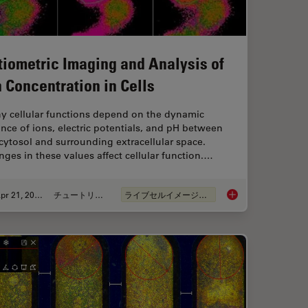
tiometric Imaging and Analysis of
n Concentration in Cells
y cellular functions depend on the dynamic
nce of ions, electric potentials, and pH between
cytosol and surrounding extracellular space.
ges in these values affect cellular function.…
Apr 21, 2026
チュートリアル
ライブセルイメージング
anoid Imaging Approach for Early Drug Discovery?
Ratiometric Imaging 