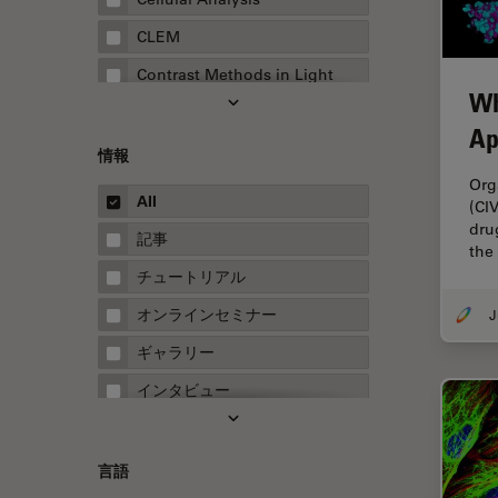
CLEM
Contrast Methods in Light
Wh
Microscopy
Ap
Drosophila Research
情報
EMBLイメージングセンター
Org
All
(CI
FLIM（蛍光寿命イメージング顕
dru
微鏡法）
記事
the
FluoSync
チュートリアル
FRAP
オンラインセミナー
FRET
ギャラリー
Fテクニック
インタビュー
HyD
ホワイトぺーパー
Inverted Microscopy
ケーススタディ
言語
Neuro-Oncology