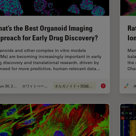
at’s the Best Organoid Imaging
Ra
proach for Early Drug Discovery?
Io
anoids and other complex in vitro models
Man
VMs) are becoming increasingly important in early
bala
g discovery and translational research, driven by
the 
 need for more predictive, human-relevant data…
Chan
Jun 30, 2026
ホワイトぺーパー
オルガノイド＋3D細胞培養
What’s the Best Org