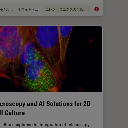
Feb 12, 2026
ホワイトぺーパー
エレクトロニクスのための断面解析
ion for Measurements: Why and How You Should Do It
Burr Detection Duri
croscopy and AI Solutions for 2D
ll Culture
 eBook explores the integration of microscopy