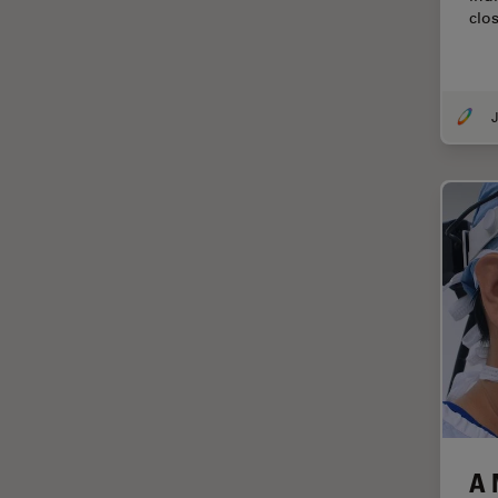
clos
EM KMR3
マイクロエレクトロニクス
EM RAPID
マイクロサージェリー
EM TIC 3X
マイクロハブ・イメージング
J
EM TP
メディカル
EM TXP
モデル生物
EM VCT500
ライトシート顕微鏡
EZ4
ライフサイエンス
Emspira 3
ライブセルイメージング
EnFocus
ラベルフリー
Enersight
レーザーマイクロダイセクショ
ン（LMD）
FL400
レーザー誘起ブレークダウン分
FL560
光法(LIBS)
FL800
A 
ワイドフィールド顕微鏡