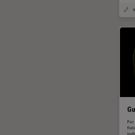
DM8000 M & DM12000 M
クライオ電子顕微鏡
DMi1
クリーニング
DMi8
コーティング
DVM6
コヒーレントラマン散乱(CRS)
EL6000
サンフランシスコ・イノベーシ
ョン・ハブ
EM AC20
サンプル調製
EM ACE200
ゼブラフィッシュの研究
EM ACE600
デジタルマイクロスコープ
EM AFS2
バイオファーマ
EM CPD300
Gu
バッテリー製造
EM CTD
プリント基板（PCB）
EM GP2
For
fiel
ボストン・イノベーション・ハ
EM ICE
indi
ブ