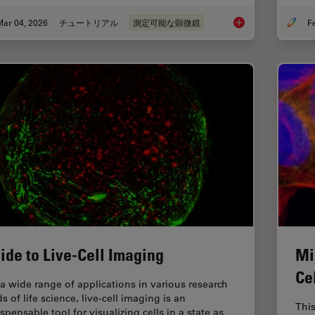
Mar 04, 2026
チュートリアル
測定可能な顕微鏡
Microscope Calibrat
ide to Live-Cell Imaging
Mi
Ce
 a wide range of applications in various research
ds of life science, live-cell imaging is an
This
spensable tool for visualizing cells in a state as