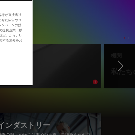
客様が直接当社
わせた広告やコ
ャンペーンの効
社の提携企業（以
の設定」から、い
に関する通知をお
作者
機関
Ne
著者紹介
私たち
cle
Read article
インダストリー
産業分野における効率的な検査、最適化されたワ