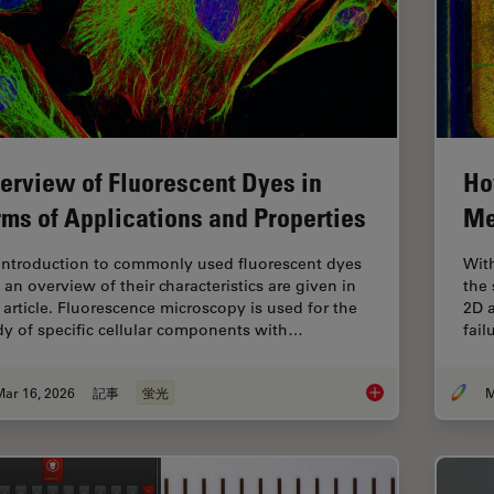
erview of Fluorescent Dyes in
Ho
rms of Applications and Properties
Me
introduction to commonly used fluorescent dyes
Wit
 an overview of their characteristics are given in
the 
s article. Fluorescence microscopy is used for the
2D a
dy of specific cellular components with…
fai
Mar 16, 2026
記事
蛍光
M
Overview of Fluoresc