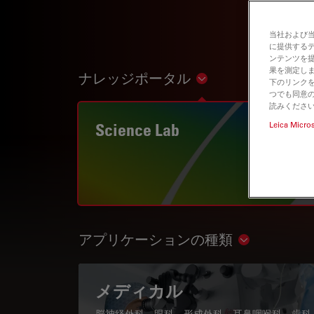
当社および
に提供する
ンテンツを
果を測定しま
ナレッジポータル
Show subnavigation
下のリンクを
つでも同意の
読みくださ
Science Lab
Leica Micro
アプリケーションの種類
Show subnav
メディカル
脳神経外科、眼科、形成外科、耳鼻咽喉科、歯科