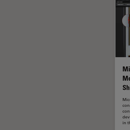
インペリアル・カレッジ・ロン
Cleanliness Analysis Systems
ドンイメージングハブ
DM IL LED
ウイルス学
DM ILM
ウルトラミクロトーム
DM1000
エルゴノミクス
DM1000 LED
エレクトロニクスおよび半導体
DM4 B & DM6 B
産業
Mi
DM4 M
エレクトロニクスのための断面
解析
Me
DM4 P, DM750 P & Visoria P
オックスフォード・センター・
Sh
DM500
オブ・エクセレンス
DM6 FS
Mic
オルガノイド＋3D細胞培養
con
DM6 M LIBS
カメラ
con
dev
DM750
がん研究
in 
DM750 M
クライオSEM