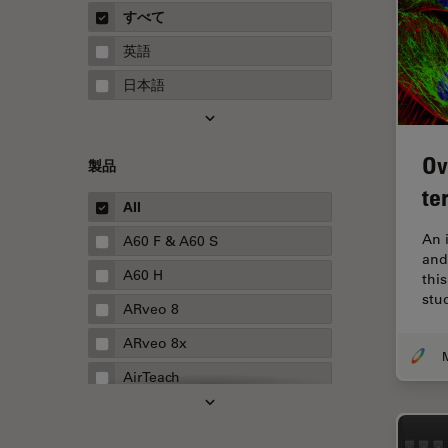
概要
すべて
Neurovascular Surgery
ガイド
英語
Red Reflex
日本語
SEM
Service
Ov
製品
STED
te
STELLARISの機能
All
TEM
An 
A60 F & A60 S
and
Thunderイメージング
A60 H
thi
stu
TIRF
ARveo 8
Upright Microscopy
ARveo 8x
アプリケーションノート
AirTeach
イオンビームミリング
Aivia
インダストリー
Cell DIVE