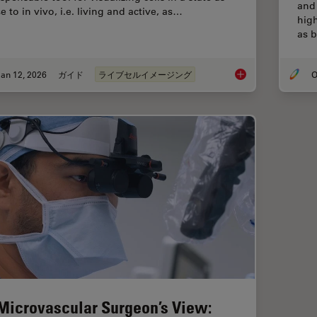
and 
e to in vivo, i.e. living and active, as…
hig
as b
an 12, 2026
ガイド
ライブセルイメージング
O
Guide to Live-Cell I
Microvascular Surgeon’s View: