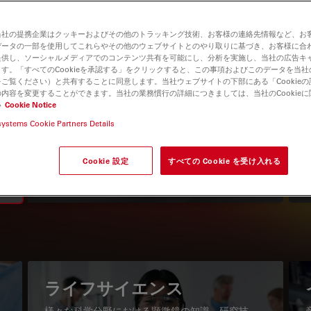
当社の提携企業はクッキーおよびその他のトラッキング技術、お客様の連絡先情報など、お
データの一部を使用してこれらやその他のウェブサイトとのやり取りに基づき、お客様に合
提供し、ソーシャルメディアでのコンテンツ共有を可能にし、分析を実施し、当社の広告キ
す。「すべてのCookieを承認する」をクリックすると、この事項およびこのデータを当
ご覧ください）と共有することに同意します。当社ウェブサイトの下部にある「Cookie
内容を変更することができます。当社の業務慣行の詳細につきましては、当社のCookie
い
Cookie Notice
systems Cookie Partners Details
知識ポータル
最新の記事を読む
Cookie 設定
すべての Cookie を受け入れる
Read arti
igation
ライフサイエンス
様々な科学分野における顕微鏡の知識、研究技